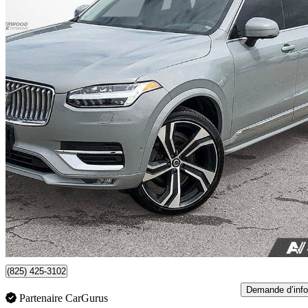
2024 Volvo XC90
B6 Ultimate Bright Theme 7-Passenger AWD
39 256 km
56 507 $
Affaire formidab
991 $/mois env.
Sherwood Park, AB
(825) 425-3102
Demande d’info
Partenaire CarGurus