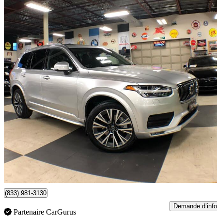
2021 Volvo XC90
T6 Momentum 7-Passenger AWD
73 378 km
29 990 $
Affaire formidab
526 $/mois env.
Toronto, ON
(833) 981-3130
Demande d’info
Partenaire CarGurus