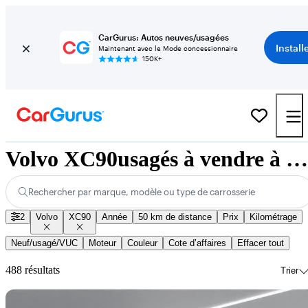
CarGurus: Autos neuves/usagées
Install
Maintenant avec le Mode concessionnaire
150K+
Volvo XC90usagés à vendre à l’échelle nationale
Rechercher par marque, modèle ou type de carrosserie
2
Volvo
XC90
Année
50 km de distance
Prix
Kilométrage
Neuf/usagé/VUC
Moteur
Couleur
Cote d’affaires
Effacer tout
488 résultats
Trier
En