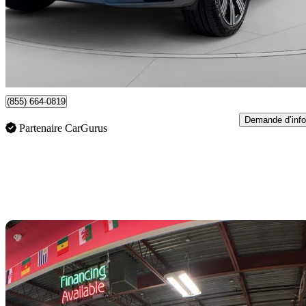
63 995 $
Affaire formidab
1 122 $/mois env.
Calgary, AB
(855) 664-0819
Demande d’info
Partenaire CarGurus
En