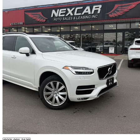
2019 Volvo XC90
T6 Momentum AWD
109 308 km
23 990 $
Affaire formidab
421 $/mois env.
Toronto, ON