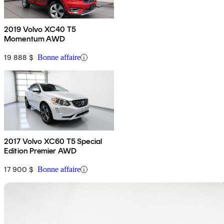
2019 Volvo XC40 T5
Momentum AWD
19 888 $
Bonne affaire
2017 Volvo XC60 T5 Special
Edition Premier AWD
17 900 $
Bonne affaire
En