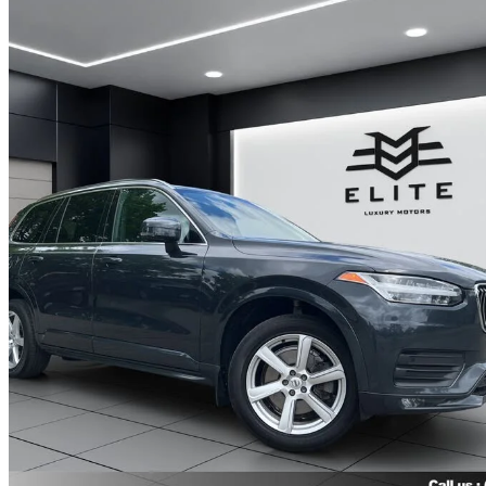
2022 Volvo XC90
T6 Momentum 7-Passenger AWD
119 400 km
29 888 $
Affaire formidab
524 $/mois env.