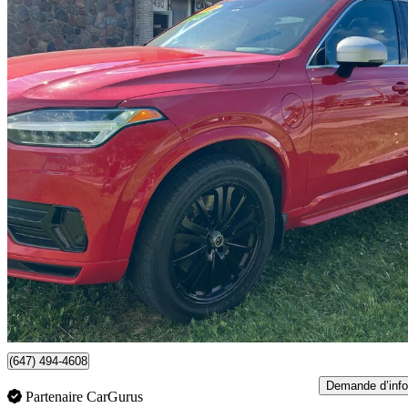
2016 Volvo XC90
T8 R-Design eAWD
179 631 km
15 998 $
Affaire formidab
281 $/mois env.
Toronto, ON
(647) 494-4608
Demande d’info
Partenaire CarGurus