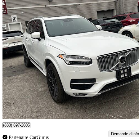
2019 Volvo XC90
T6 Inscription AWD
118 065 km
24 990 $
Affaire formidab
439 $/mois env.
Toronto, ON
(833) 697-2605
Demande d’info
Partenaire CarGurus