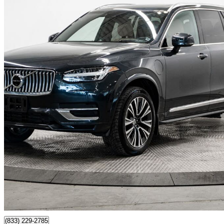
2022 Volvo XC90
Recharge Inscription 7-Passenger eAWD
51 811 km
47 998 $
Affaire formidab
842 $/mois env.
Edmonton, AB
(833) 229-2785