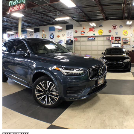
2022 Volvo XC90
T6 Momentum 7-Passenger AWD
68 878 km
33 990 $
Affaire formidab
596 $/mois env.
Toronto, ON