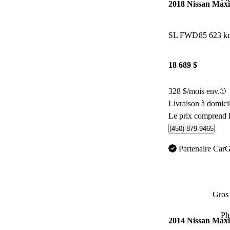
2018 Nissan Max
SL FWD
85 623 k
18 689 $
328 $/mois env.
Livraison à domici
Le prix comprend l
(450) 879-9465
Partenaire Car
Gros 
Ph
2014 Nissan Max