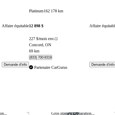
Platinum
162 178 km
Affaire équitable
12 898 $
Affaire équitabl
227 $/mois env.
Concord, ON
69 km
(833) 700-8319
Demande d’info
Demande d’info
Partenaire CarGurus
on...
Gros plan en préparation...
Enregistrer cette annonce
Enr