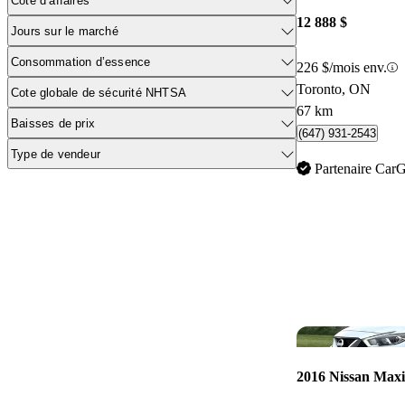
Cote d’affaires
12 888 $
Jours sur le marché
Consommation d’essence
226 $/mois env.
Toronto, ON
Cote globale de sécurité NHTSA
67 km
Baisses de prix
(647) 931-2543
Type de vendeur
Partenaire Car
2016 Nissan Max