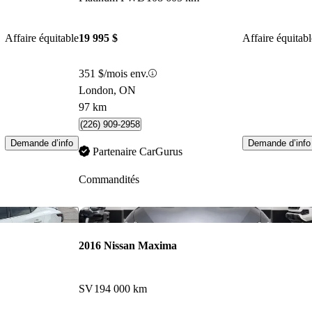
Affaire équitable
19 995 $
Affaire équitabl
351 $/mois env.
London, ON
97 km
(226) 909-2958
Demande d’info
Demande d’info
Partenaire CarGurus
Commandités
Enregistrer cette annonce
Enr
2016 Nissan Maxima
SV
194 000 km