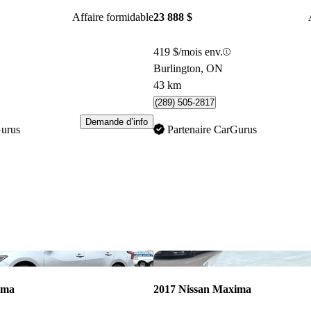
Affaire formidable
23 888 $
419 $/mois env.
Burlington, ON
43 km
(289) 505-2817
Demande d’info
Gurus
Partenaire CarGurus
Enregistrer cette annonce
ima
2017 Nissan Maxima