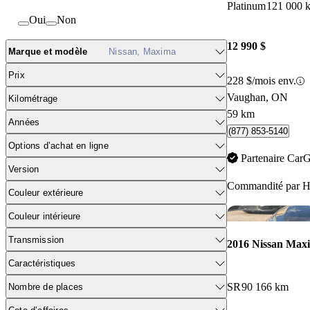
Platinum
121 000 
Oui
Non
12 990 $
Marque et modèle
Nissan, Maxima
Prix
228 $/mois env.
Vaughan, ON
Kilométrage
59 km
Années
(877) 853-5140
Options d’achat en ligne
Partenaire Car
Version
Commandité par
H
Couleur extérieure
Couleur intérieure
Transmission
2016 Nissan Max
Caractéristiques
SR
90 166 km
Nombre de places