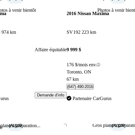
otos à venir bientôt
Photos à venir bient
ima
2016 Nissan Maxima
 974 km
SV
192 223 km
Affaire équitable
9 999 $
176 $/mois env.
Toronto, ON
67 km
(647) 490-2016
Demande d’info
Gurus
Partenaire CarGurus
Gros plan en préparati
plan en préparation...
Enregistrer cette annonce
le