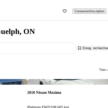
Connexion/inscription
Guelph, ON
Enreg. recherche
Trier
Enregistrer cette annonce
Enr
2018 Nissan Maxima
Platinum FWD
108 605 km