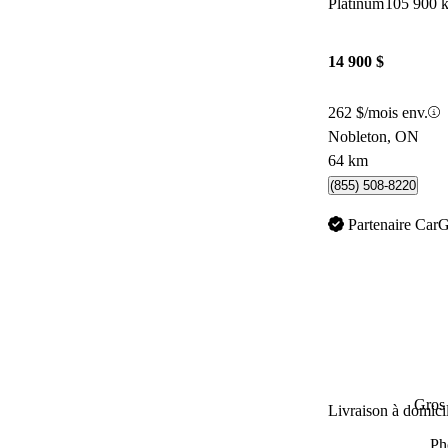
Platinum
105 900 
14 900 $
262 $/mois env.
Nobleton, ON
64 km
(855) 508-8220
Partenaire Car
Gros 
Livraison à domici
Ph