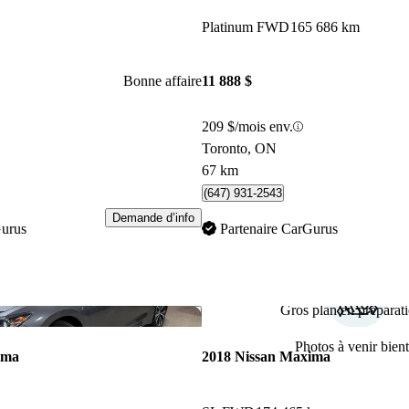
Platinum FWD
165 686 km
Bonne affaire
11 888 $
209 $/mois env.
Toronto, ON
67 km
(647) 931-2543
Demande d’info
Gurus
Partenaire CarGurus
Gros plan en préparati
Enregistrer cette annonce
Photos à venir bient
ima
2018 Nissan Maxima