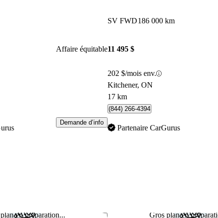
SV FWD
186 000 km
Affaire équitable
11 495 $
202 $/mois env.
Kitchener, ON
17 km
(844) 266-4394
Demande d’info
Gurus
Partenaire CarGurus
plan en préparation...
Gros plan en préparati
Enregistrer cette annonce