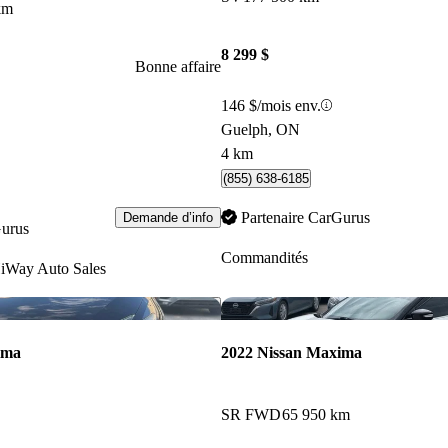
km
8 299 $
Bonne affaire
146 $/mois env.
Guelph, ON
4 km
(855) 638-6185
Partenaire CarGurus
Demande d’info
Gurus
Commandités
iWay Auto Sales
Enregistrer cette annonce
ima
2022 Nissan Maxima
SR FWD
65 950 km