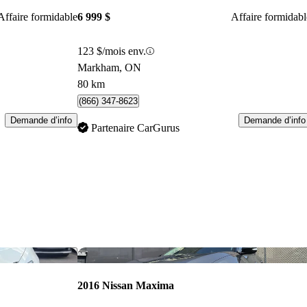
Affaire formidable
6 999 $
Affaire formidabl
123 $/mois env.
Markham, ON
80 km
(866) 347-8623
Demande d’info
Demande d’info
Partenaire CarGurus
Enregistrer cette annonce
Enr
2016 Nissan Maxima