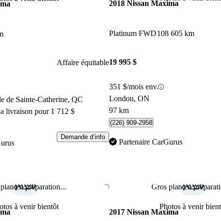
2018 Nissan Maxima
ima
Platinum FWD
108 605 km
m
19 995 $
Affaire équitable
351 $/mois env.
London, ON
le de Sainte-Catherine, QC
97 km
a livraison pour 1 712 $
(226) 909-2958
Demande d’info
Partenaire CarGurus
Gurus
plan en préparation...
Gros plan en préparati
Enregistrer cette annonce
otos à venir bientôt
Photos à venir bient
ima
2017 Nissan Maxima