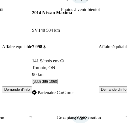
ôt
Photos à venir bientôt
2014 Nissan Maxima
SV
148 504 km
Affaire équitable
7 998 $
Affaire équitabl
141 $/mois env.
Toronto, ON
90 km
(833) 386-1060
Demande d’info
Demande d’info
Partenaire CarGurus
on...
Gros plan en préparation...
Enregistrer cette annonce
Enr