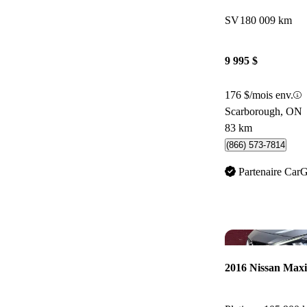
SV
180 009 km
9 995 $
176 $/mois env.
Scarborough, ON
83 km
(866) 573-7814
Partenaire Car
2016 Nissan Max