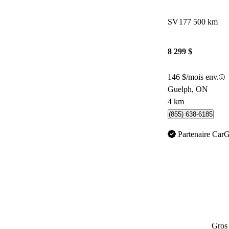
SV
177 500 km
8 299 $
146 $/mois env.
Guelph, ON
4 km
(855) 638-6185
Partenaire Car
Gros 