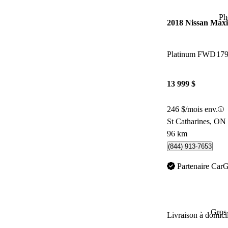
Ph
2018 Nissan Max
Platinum FWD
179
13 999 $
246 $/mois env.
St Catharines, ON
96 km
(844) 913-7653
Partenaire Car
Gros 
Livraison à domici