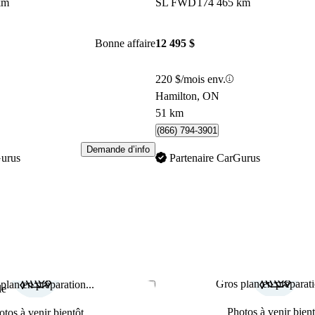
km
SL FWD
174 465 km
Bonne affaire
12 495 $
220 $/mois env.
Hamilton, ON
51 km
(866) 794-3901
Demande d’info
Gurus
Partenaire CarGurus
Gros plan en préparati
plan en préparation...
Enregistrer cette annonce
le
Photos à venir bient
otos à venir bientôt