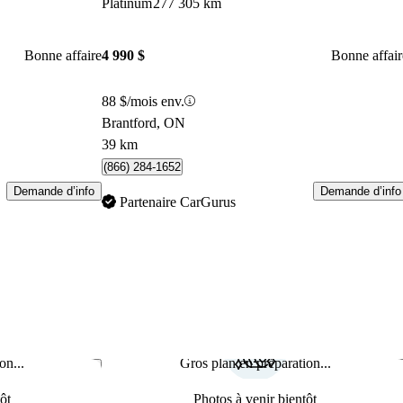
Platinum
277 305 km
Bonne affaire
4 990 $
Bonne affair
88 $/mois env.
Brantford, ON
39 km
(866) 284-1652
Demande d’info
Demande d’info
Partenaire CarGurus
on...
Gros plan en préparation...
Enregistrer cette annonce
Enr
ôt
Photos à venir bientôt