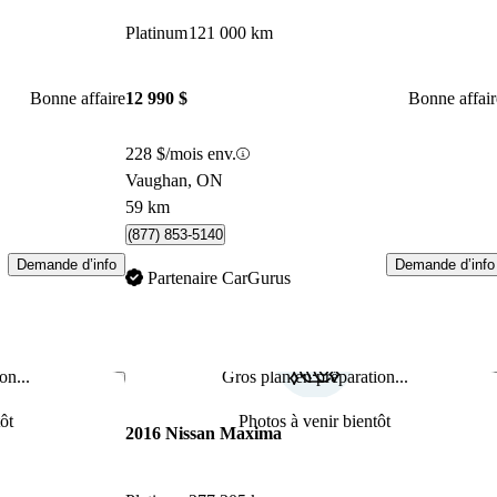
Platinum
121 000 km
Bonne affaire
12 990 $
Bonne affair
228 $/mois env.
Vaughan, ON
59 km
(877) 853-5140
Demande d’info
Demande d’info
Partenaire CarGurus
on...
Gros plan en préparation...
Enregistrer cette annonce
Enr
ôt
Photos à venir bientôt
2016 Nissan Maxima