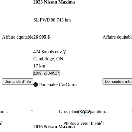
2023 Nissan Maxima
SL FWD
88 743 km
Affaire équitable
26 995 $
Affaire équitabl
474 $/mois env.
Cambridge, ON
17 km
(289) 273-9527
Demande d’info
Demande d’info
Partenaire CarGurus
on...
Gros plan en préparation...
Enregistrer cette annonce
Enr
ôt
Photos à venir bientôt
2016 Nissan Maxima