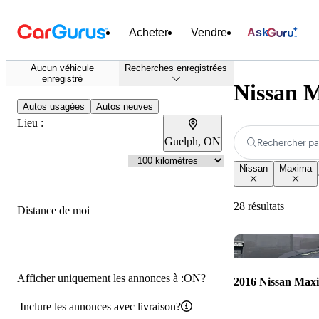
Acheter
Vendre
Ask
Aucun véhicule
Recherches enregistrées
enregistré
Nissan M
Autos usagées
Autos neuves
Lieu :
Guelph, ON
Rechercher pa
Nissan
Maxima
28 résultats
Distance de moi
Afficher uniquement les annonces à :ON?
2016 Nissan Max
Inclure les annonces avec livraison?