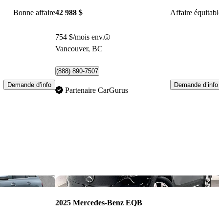
Bonne affaire
42 988 $
Affaire équitabl
754 $/mois env.
Vancouver, BC
(888) 890-7507
Demande d’info
Demande d’info
Partenaire CarGurus
Enregistrer cette annonce
Enr
2025 Mercedes-Benz EQB