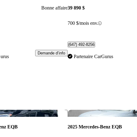
Bonne affaire
39 890 $
700 $/mois env.
(647) 492-8256
Demande d’info
Gurus
Partenaire CarGurus
Enregistrer cette annonce
Benz EQB
2025 Mercedes-Benz EQB