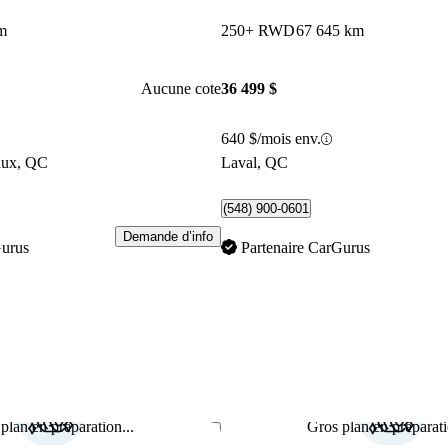
m
250+ RWD
67 645 km
Aucune cote
36 499 $
640 $/mois env.
aux, QC
Laval, QC
(548) 900-0601
Demande d’info
Gurus
Partenaire CarGurus
plan en préparation...
Gros plan en préparati
Enregistrer cette annonce