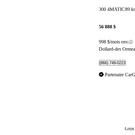
300 4MATIC
89 k
56 888 $
998 $/mois env.
Dollard-des Orme
(866) 749-0223
Partenaire Car
Gros 