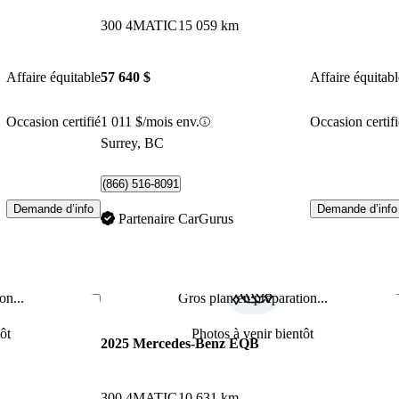
300 4MATIC
15 059 km
Affaire équitable
57 640 $
Affaire équitabl
Occasion certifié
1 011 $/mois env.
Occasion certifi
Surrey, BC
(866) 516-8091
Demande d’info
Demande d’info
Partenaire CarGurus
on...
Gros plan en préparation...
Enregistrer cette annonce
Enr
ôt
Photos à venir bientôt
2025 Mercedes-Benz EQB
300 4MATIC
10 631 km