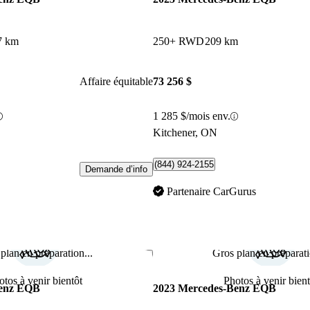
7 km
250+ RWD
209 km
Affaire équitable
73 256 $
1 285 $/mois env.
Kitchener, ON
(844) 924-2155
Demande d’info
Partenaire CarGurus
plan en préparation...
Gros plan en préparati
Enregistrer cette annonce
otos à venir bientôt
Photos à venir bient
Benz EQB
2023 Mercedes-Benz EQB