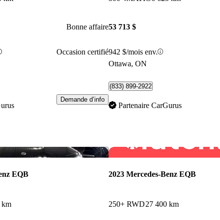
Bonne affaire
53 713 $
Occasion certifié
942 $/mois env.
Ottawa, ON
(833) 899-2922
Demande d’info
Gurus
Partenaire CarGurus
Enregistrer cette annonce
Benz EQB
2023 Mercedes-Benz EQB
7 km
250+ RWD
27 400 km