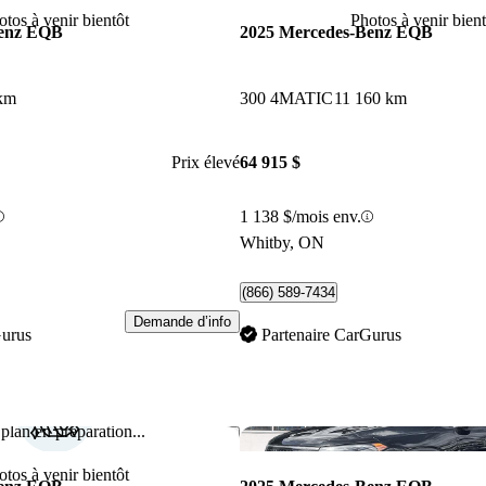
otos à venir bientôt
Photos à venir bient
Benz EQB
2025 Mercedes-Benz EQB
km
300 4MATIC
11 160 km
Prix élevé
64 915 $
1 138 $/mois env.
Whitby, ON
(866) 589-7434
Demande d’info
Gurus
Partenaire CarGurus
plan en préparation...
Enregistrer cette annonce
otos à venir bientôt