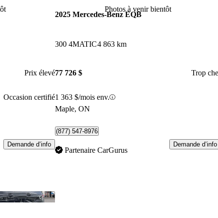
ôt
Photos à venir bientôt
2025 Mercedes-Benz EQB
300 4MATIC
4 863 km
Prix élevé
77 726 $
Trop che
Occasion certifié
1 363 $/mois env.
Maple, ON
(877) 547-8976
Demande d’info
Demande d’info
Partenaire CarGurus
Enregistrer cette annonce