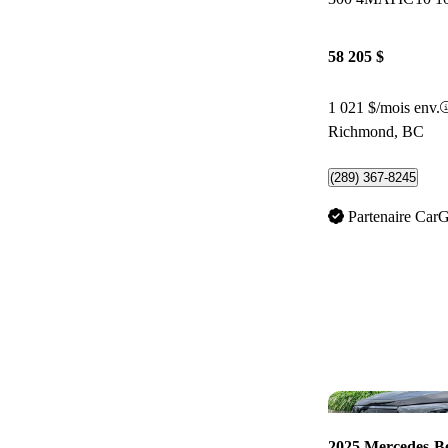
58 205 $
1 021 $/mois env.
Richmond, BC
(289) 367-8245
Partenaire Car
2025 Mercedes-