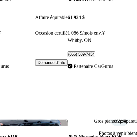
Affaire équitable
61 934 $
Occasion certifié
1 086 $/mois env.
Whitby, ON
(866) 589-7434
Demande d’info
Gurus
Partenaire CarGurus
Gros plan en préparati
Enregistrer cette annonce
Photos à venir bient
Benz EQB
2025 Mercedes-Benz EQB