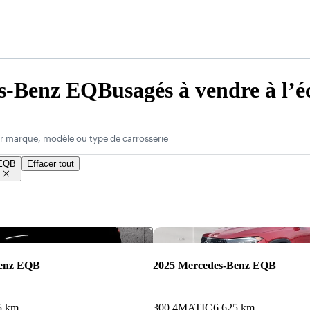
-Benz EQBusagés à vendre à l’éc
r marque, modèle ou type de carrosserie
EQB
Effacer tout
Enregistrer cette annonce
Benz EQB
2025 Mercedes-Benz EQB
5 km
300 4MATIC
6 625 km