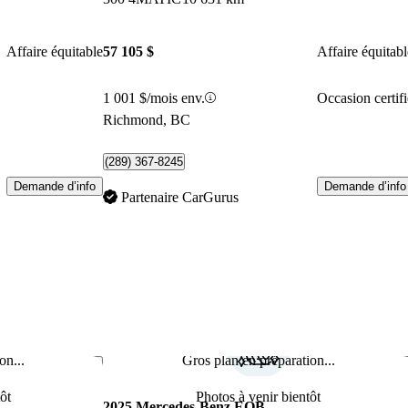
Affaire équitable
57 105 $
Affaire équitabl
1 001 $/mois env.
Occasion certifi
Richmond, BC
(289) 367-8245
Demande d’info
Demande d’info
Partenaire CarGurus
on...
Gros plan en préparation...
Enregistrer cette annonce
Enr
ôt
Photos à venir bientôt
2025 Mercedes-Benz EQB