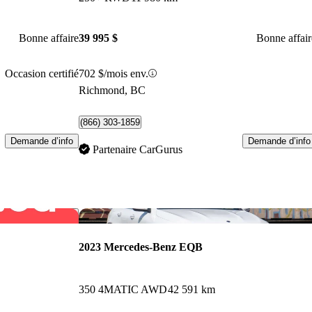
Bonne affaire
39 995 $
Bonne affair
Occasion certifié
702 $/mois env.
Richmond, BC
(866) 303-1859
Demande d’info
Demande d’info
Partenaire CarGurus
Enregistrer cette annonce
Enr
2023 Mercedes-Benz EQB
350 4MATIC AWD
42 591 km