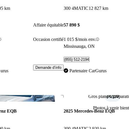
05 km
300 4MATIC
12 827 km
Affaire équitable
57 890 $
Occasion certifié
1 015 $/mois env.
Mississauga, ON
(855) 512-2194
Demande d’info
Gurus
Partenaire CarGurus
Gros plan en préparati
Enregistrer cette annonce
Photos à venir bient
Benz EQB
2025 Mercedes-Benz EQB
00 km
300 4MATIC
2 920 km