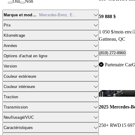
Oui
Non
Marque et modèle
Mercedes-Benz, EQB
59 888 $
Prix
1 050 $/mois env.
Kilométrage
Gatineau, QC
Années
(819) 272-8960
Options d’achat en ligne
Partenaire Car
Version
Couleur extérieure
Couleur intérieure
Traction
2025 Mercedes-
Transmission
Neuf/usagé/VUC
250+ RWD
15 69
Caractéristiques