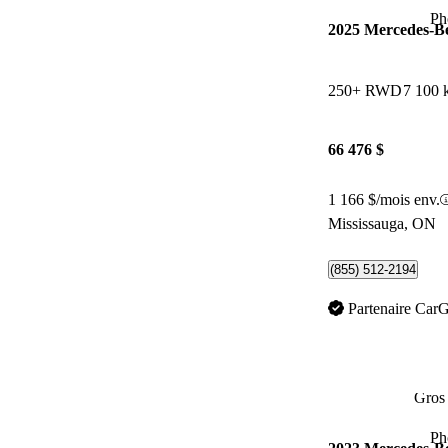
Ph
2025 Mercedes-
250+ RWD
7 100 
66 476 $
1 166 $/mois env.
Mississauga, ON
(855) 512-2194
Partenaire Car
Gros 
Ph