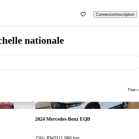
Connexion/inscription
helle nationale
Trier
Enregistrer cette annonce
Enr
2024 Mercedes-Benz EQB
250+ RWD
11 980 km