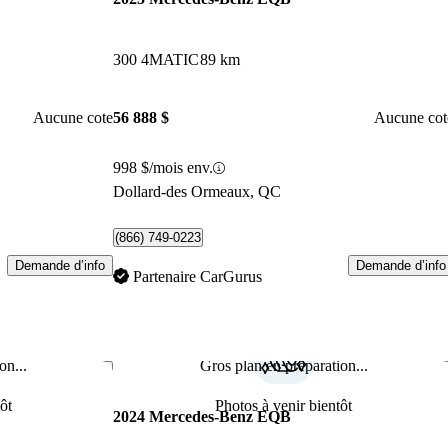
300 4MATIC
89 km
Aucune cote
56 888 $
Aucune cot
998 $/mois env.
Dollard-des Ormeaux, QC
(866) 749-0223
Demande d’info
Demande d’info
Partenaire CarGurus
on...
Gros plan en préparation...
Enregistrer cette annonce
Enr
ôt
Photos à venir bientôt
2024 Mercedes-Benz EQB