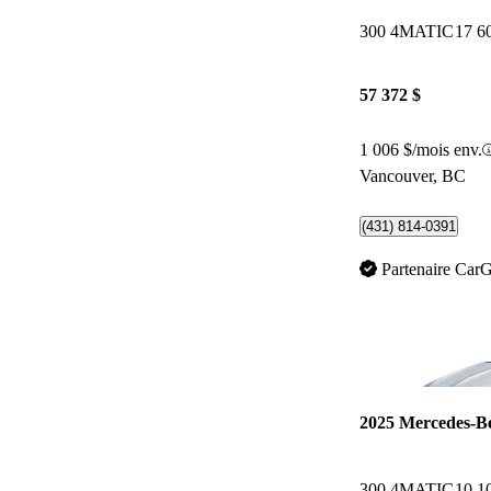
300 4MATIC
17 6
57 372 $
1 006 $/mois env.
Vancouver, BC
(431) 814-0391
Partenaire Car
2025 Mercedes-
300 4MATIC
10 1