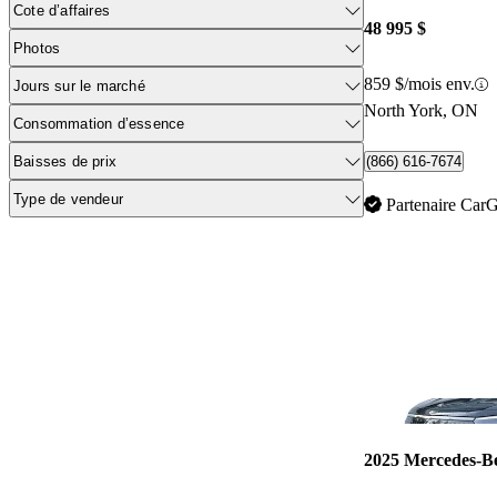
Cote d’affaires
48 995 $
Photos
859 $/mois env.
Jours sur le marché
North York, ON
Consommation d’essence
Baisses de prix
(866) 616-7674
Type de vendeur
Partenaire Car
2025 Mercedes-