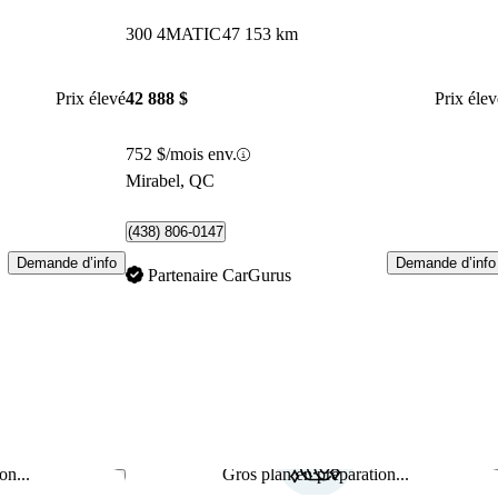
300 4MATIC
47 153 km
Prix élevé
42 888 $
Prix élev
752 $/mois env.
Mirabel, QC
(438) 806-0147
Demande d’info
Demande d’info
Partenaire CarGurus
on...
Gros plan en préparation...
Enregistrer cette annonce
Enr