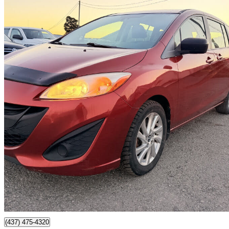
2013 Mazda MAZDA5
172 000 km
5 690 $
Affaire formidab
100 $/mois env.
Brampton, ON
(437) 475-4320