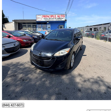
2014 Mazda MAZDA5
Grand Touring
224 856 km
5 999 $
Affaire formidab
106 $/mois env.
Toronto, ON
(844) 427-6071