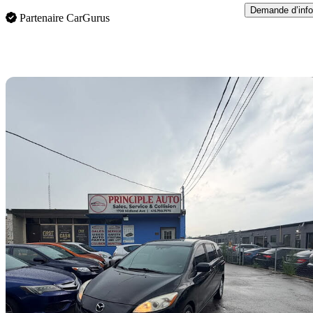
Demande d’info
Partenaire CarGurus
En
2017 Mazda MAZDA5