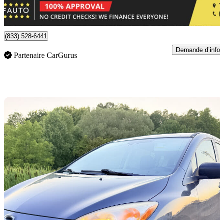
122 $/mois env.
Toronto, ON
(833) 528-6441
Demande d’info
Partenaire CarGurus
En