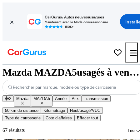
CarGurus: Autos neuves/usagées
Install
Maintenant avec le Mode concessionnaire
150K+
Mazda MAZDA5usagés à vendre à l’échelle nationale
Rechercher par marque, modèle ou type de carrosserie
2
Mazda
MAZDA5
Année
Prix
Transmission
50 km de distance
Kilométrage
Neuf/usagé/VUC
Type de carrosserie
Cote d’affaires
Effacer tout
67 résultats
Trier