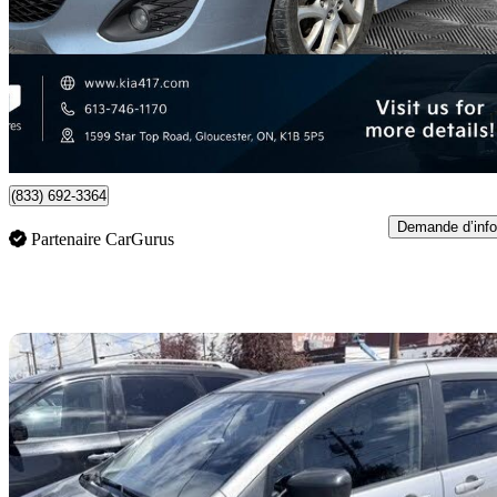
2 390 $
Bonne affai
42 $/mois env.
Gloucester, ON
(833) 692-3364
Demande d’info
Partenaire CarGurus
En