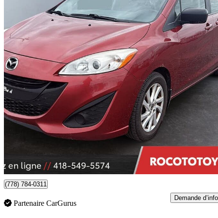
2015 Mazda MAZDA5
GS
120 293 km
8 780 $
Bonne affai
154 $/mois env.
Chicoutimi, QC
(778) 784-0311
Demande d’info
Partenaire CarGurus