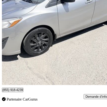
2013 Mazda MAZDA5
GS
183 021 km
6 990 $
Bonne affai
123 $/mois env.
Calgary, AB
(855) 918-4239
Demande d’info
Partenaire CarGurus