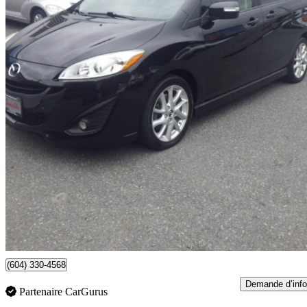
2014 Mazda MAZDA5
GT
173 740 km
8 890 $
Affaire formidab
156 $/mois env.
Vancouver, BC
(604) 330-4568
Demande d’info
Partenaire CarGurus