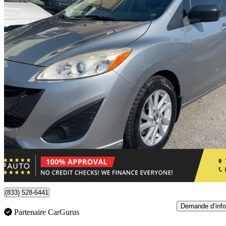
2013 Mazda MAZDA5
GS
109 118 km
8 950 $
Affaire équitab
157 $/mois env.
Toronto, ON
(833) 528-6441
Demande d’info
Partenaire CarGurus