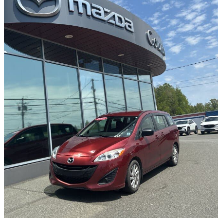
2017 Mazda MAZDA5
GS
93 017 km
11 499 $
Affaire formidab
202 $/mois env.
New Glasgow, NS