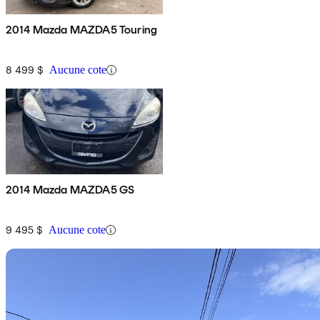
2014 Mazda MAZDA5 Touring
8 499 $
Aucune cote
2014 Mazda MAZDA5 GS
9 495 $
Aucune cote
En