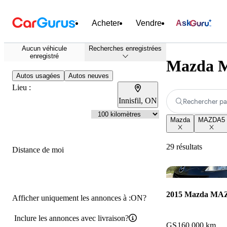
Acheter
Vendre
Ask
Aucun véhicule
Recherches enregistrées
enregistré
Mazda M
Autos usagées
Autos neuves
Lieu :
Innisfil, ON
Rechercher pa
Mazda
MAZDA5
29 résultats
Distance de moi
2015 Mazda M
Afficher uniquement les annonces à :ON?
Inclure les annonces avec livraison?
GS
160 000 km