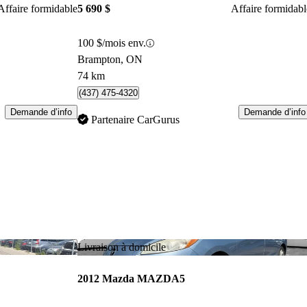
Affaire formidable
5 690 $
Affaire formidabl
100 $/mois env.
Brampton, ON
74 km
(437) 475-4320
Demande d’info
Demande d’info
Partenaire CarGurus
Enregistrer cette annonce
Enr
Livraison à domicile
2012 Mazda MAZDA5