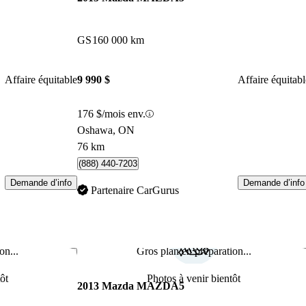
GS
160 000 km
Affaire équitable
9 990 $
Affaire équitabl
176 $/mois env.
Oshawa, ON
76 km
(888) 440-7203
Demande d’info
Demande d’info
Partenaire CarGurus
on...
Gros plan en préparation...
Enregistrer cette annonce
Enr
ôt
Photos à venir bientôt
2013 Mazda MAZDA5