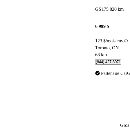
GS
175 820 km
6 999 $
123 $/mois env.
Toronto, ON
68 km
(844) 427-6071
Partenaire Car
Gros 