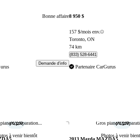
Bonne affaire
8 950 $
157 $/mois env.
Toronto, ON
74 km
(833) 528-6441
Demande d’info
Gurus
Partenaire CarGurus
plan en préparation...
Gros plan en préparati
Enregistrer cette annonce
otos à venir bientôt
Photos à venir bient
AZDA5
2013 Mazda MAZDA5