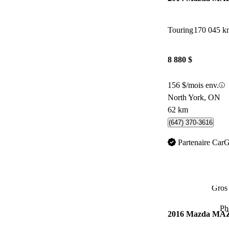
Touring
170 045 k
8 880 $
156 $/mois env.
North York, ON
62 km
(647) 370-3616
Partenaire Car
Gros 
Ph
2016 Mazda M