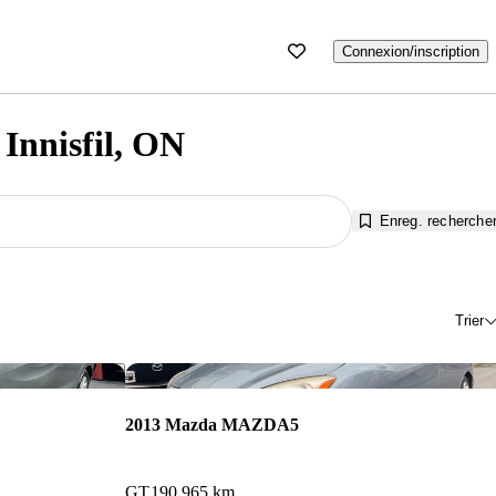
Connexion/inscription
Innisfil, ON
Enreg. recherche
Trier
Enregistrer cette annonce
Enr
2013 Mazda MAZDA5
GT
190 965 km