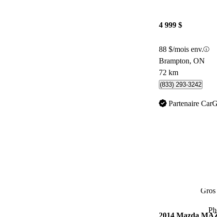
4 999 $
88 $/mois env.
Brampton, ON
72 km
(833) 293-3242
Partenaire Car
Gros 
Ph
2014 Mazda M