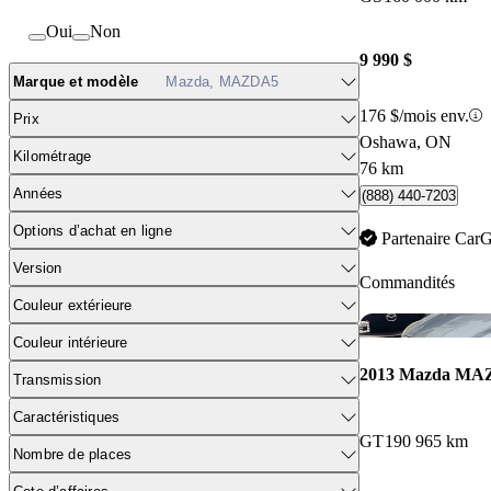
Oui
Non
9 990 $
Marque et modèle
Mazda, MAZDA5
176 $/mois env.
Prix
Oshawa, ON
Kilométrage
76 km
Années
(888) 440-7203
Options d’achat en ligne
Partenaire Car
Version
Commandités
Couleur extérieure
Couleur intérieure
2013 Mazda M
Transmission
Caractéristiques
GT
190 965 km
Nombre de places