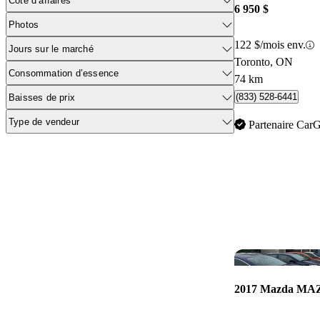
Cote d’affaires
6 950 $
Photos
122 $/mois env.
Jours sur le marché
Toronto, ON
Consommation d’essence
74 km
(833) 528-6441
Baisses de prix
Type de vendeur
Partenaire Car
2017 Mazda M