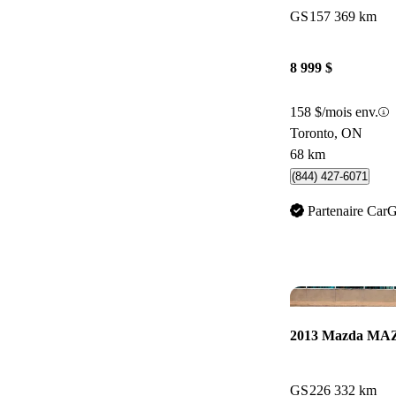
GS
157 369 km
8 999 $
158 $/mois env.
Toronto, ON
68 km
(844) 427-6071
Partenaire Car
2013 Mazda M
GS
226 332 km