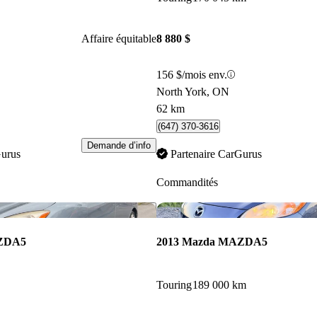
Affaire équitable
8 880 $
156 $/mois env.
North York, ON
62 km
(647) 370-3616
Demande d’info
Gurus
Partenaire CarGurus
Commandités
Enregistrer cette annonce
AZDA5
2013 Mazda MAZDA5
Touring
189 000 km