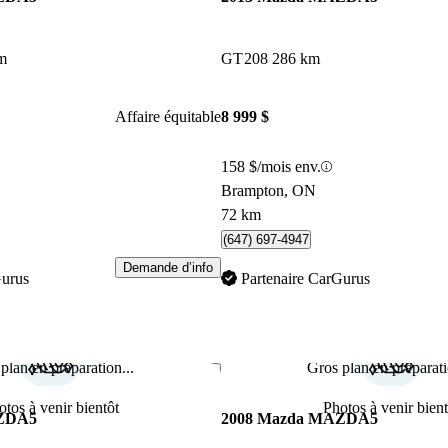
m
GT
208 286 km
Affaire équitable
8 999 $
158 $/mois env.
Brampton, ON
72 km
(647) 697-4947
Demande d’info
Gurus
Partenaire CarGurus
plan en préparation...
Gros plan en préparati
Enregistrer cette annonce
otos à venir bientôt
Photos à venir bient
AZDA5
2008 Mazda MAZDA5