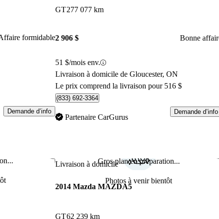
GT
277 077 km
Affaire formidable
2 906 $
Bonne affair
51 $/mois env.
Livraison à domicile de Gloucester, ON
Le prix comprend la livraison pour 516 $
(833) 692-3364
Demande d’info
Demande d’info
Partenaire CarGurus
on...
Gros plan en préparation...
Enregistrer cette annonce
Enr
Livraison à domicile
ôt
Photos à venir bientôt
2014 Mazda MAZDA5
GT
62 239 km