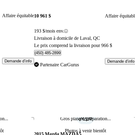
Affaire équitable
10 961 $
Affaire équitabl
193 $/mois env.
Livraison à domicile de Laval, QC
Le prix comprend la livraison pour 966 $
(450) 485-2899
Demande d’info
Demande d’info
Partenaire CarGurus
on...
Gros plan en préparation...
Enregistrer cette annonce
Enr
ôt
Photos à venir bientôt
2015 Mazda MAZDA5