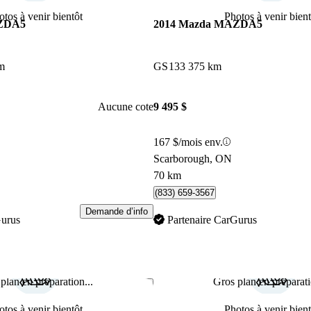
otos à venir bientôt
Photos à venir bient
AZDA5
2014 Mazda MAZDA5
m
GS
133 375 km
Aucune cote
9 495 $
167 $/mois env.
Scarborough, ON
70 km
(833) 659-3567
Demande d’info
Gurus
Partenaire CarGurus
plan en préparation...
Gros plan en préparati
Enregistrer cette annonce
otos à venir bientôt
Photos à venir bient