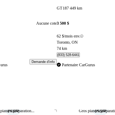
GT
187 449 km
Aucune cote
3 500 $
62 $/mois env.
Toronto, ON
74 km
(833) 528-6441
Demande d’info
Gurus
Partenaire CarGurus
plan en préparation...
Gros plan en préparati
Enregistrer cette annonce