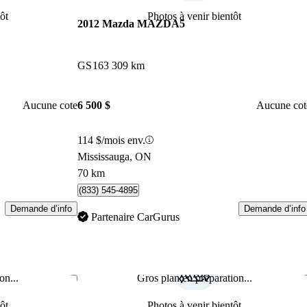
ôt
Photos à venir bientôt
2012 Mazda MAZDA5
GS
163 309 km
Aucune cote
6 500 $
Aucune cot
114 $/mois env.
Mississauga, ON
70 km
(833) 545-4895
Demande d’info
Demande d’info
Partenaire CarGurus
on...
Gros plan en préparation...
Enregistrer cette annonce
Enr
ôt
Photos à venir bientôt