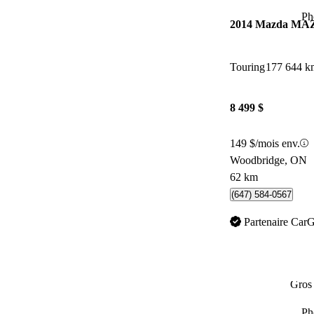
Ph
2014 Mazda M
Touring
177 644 k
8 499 $
149 $/mois env.
Woodbridge, ON
62 km
(647) 584-0567
Partenaire Car
Gros 
Ph