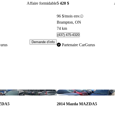
Affaire formidable
5 420 $
96 $/mois env.
Brampton, ON
74 km
(437) 475-4320
Demande d’info
Gurus
Partenaire CarGurus
Enregistrer cette annonce
AZDA5
2014 Mazda MAZDA5