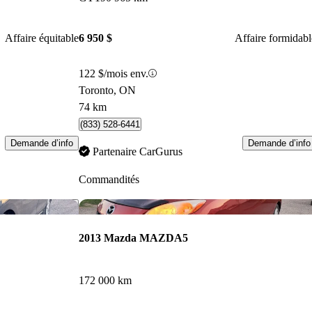
Affaire équitable
6 950 $
Affaire formidabl
122 $/mois env.
Toronto, ON
74 km
(833) 528-6441
Demande d’info
Demande d’info
Partenaire CarGurus
Commandités
Enregistrer cette annonce
Enr
2013 Mazda MAZDA5
172 000 km