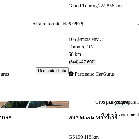
Grand Touring
224 856 km
Affaire formidable
5 999 $
106 $/mois env.
Toronto, ON
68 km
(844) 427-6071
Demande d’info
Gurus
Partenaire CarGurus
Gros plan en préparati
Enregistrer cette annonce
Photos à venir bient
AZDA5
2013 Mazda MAZDA5
GS
109 118 km