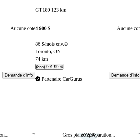
GT
189 123 km
Aucune cote
4 900 $
Aucune cot
86 $/mois env.
Toronto, ON
74 km
(855) 901-9994
Demande d’info
Demande d’info
Partenaire CarGurus
on...
Gros plan en préparation...
Enregistrer cette annonce
Enr