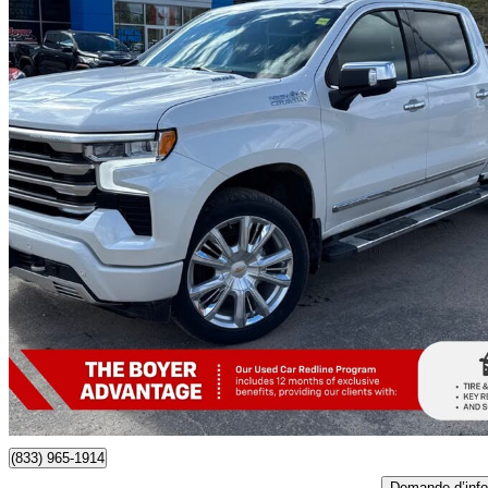
2024 Chevrolet Silverado 1500
High Country Crew Cab 4WD
45 537 km
63 299 $
Affaire formidab
1 110 $/mois env.
Bancroft, ON
(833) 965-1914
Demande d’info