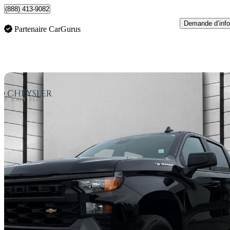
(888) 413-9082
Demande d’info
Partenaire CarGurus
En
2026 Chevrolet Silverado 1500