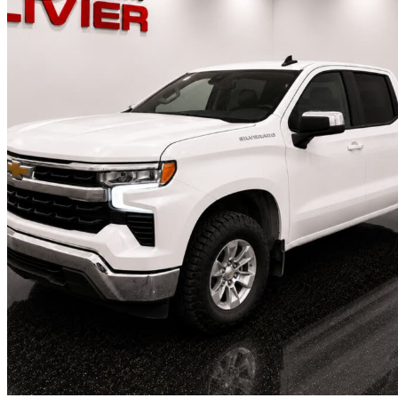
2025 Chevrolet Silverado 1500
LT Crew Cab 4WD
39 839 km
46 470 $
Affaire formidab
815 $/mois env.
Quebec, QC