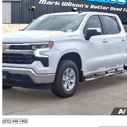
2025 Chevrolet Silverado 1500
LT Crew Cab 4WD
51 669 km
43 888 $
Affaire formidab
770 $/mois env.
Guelph, ON
(431) 449-7466