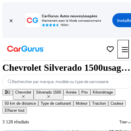
CarGurus: Autos neuves/usagées
Install
Maintenant avec le Mode concessionnaire
150K+
Chevrolet Silverado 1500usagés à vendre à l’échelle nationale
Rechercher par marque, modèle ou type de carrosserie
2
Chevrolet
Silverado 1500
Année
Prix
Kilométrage
50 km de distance
Type de carburant
Moteur
Traction
Couleur
Effacer tout
3 128 résultats
Trier