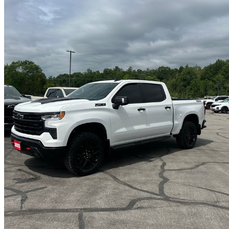
2025 Chevrolet Silverado 1500
LT Trail Boss Crew Cab 4WD
65 188 km
57 995 $
Affaire formidab
1 017 $/mois env.
Trenton, ON