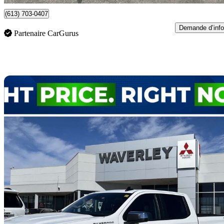
(613) 703-0407
Demande d’info
Partenaire CarGurus
En
2025 Chevrolet Silverado 1500