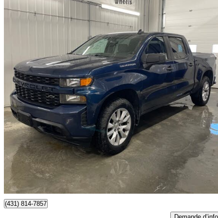
2022 Chevrolet Silverado 1500
Custom Crew Cab 4WD
191 000 km
24 900 $
Affaire formidab
437 $/mois env.
Saint Leon, MB
(431) 814-7857
Demande d’info