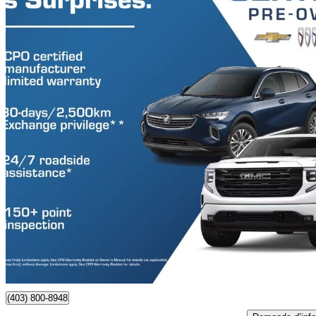
2024 Chevrolet Silverado 1500
RST Crew Cab 4WD
59 230 km
50 508 $
Affaire formidab
886 $/mois env.
Occasion certif
Claresholm, AB
(403) 800-8948