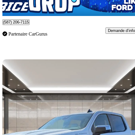
832 $/mois env.
Calgary, AB
(587) 206-7115
Demande d’info
Partenaire CarGurus
En