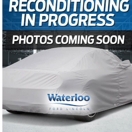
2023 Chevrolet Silverado 1500
Custom Trail Boss Crew Cab 4WD
72 605 km
42 000 $
Affaire formidab
737 $/mois env.
Edmonton, AB