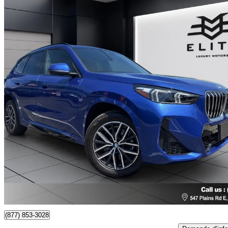
2025 BMW X1
xDrive28i
15 700 km
40 888 $
Affaire formidab
717 $/mois env.
Burlington, ON
(877) 853-3028