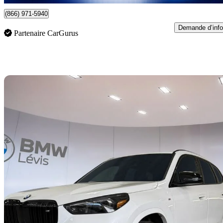
(866) 971-5940
Demande d’info
Partenaire CarGurus
En
2024 BMW X1