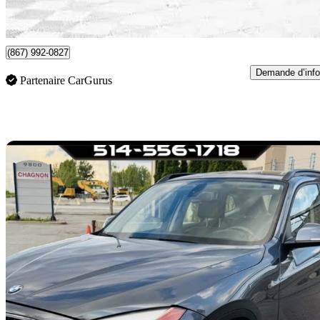
645 $/mois env.
Brossard, QC
(867) 992-0827
Demande d’info
Partenaire CarGurus
En