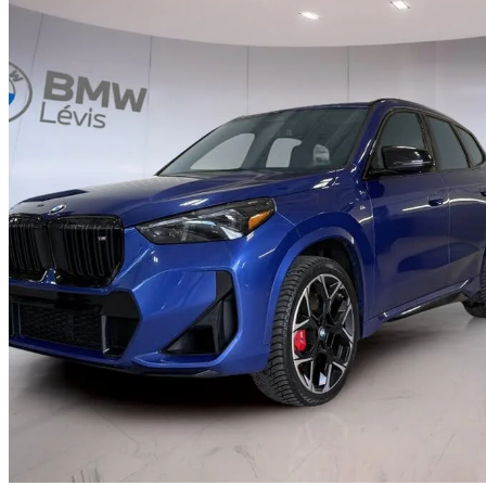
2026 BMW X1
M35i AWD
20 555 km
56 156 $
Affaire formidab
985 $/mois env.
Occasion certif
Lévis, QC