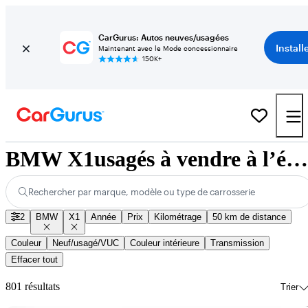
CarGurus: Autos neuves/usagées
Install
Maintenant avec le Mode concessionnaire
150K+
BMW X1usagés à vendre à l’échelle nationale
Rechercher par marque, modèle ou type de carrosserie
2
BMW
X1
Année
Prix
Kilométrage
50 km de distance
Couleur
Neuf/usagé/VUC
Couleur intérieure
Transmission
Effacer tout
801 résultats
Trier