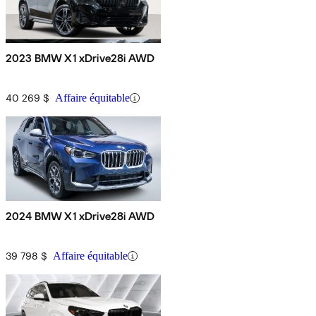
2023 BMW X1 xDrive28i AWD
40 269 $
Affaire équitable
2024 BMW X1 xDrive28i AWD
39 798 $
Affaire équitable