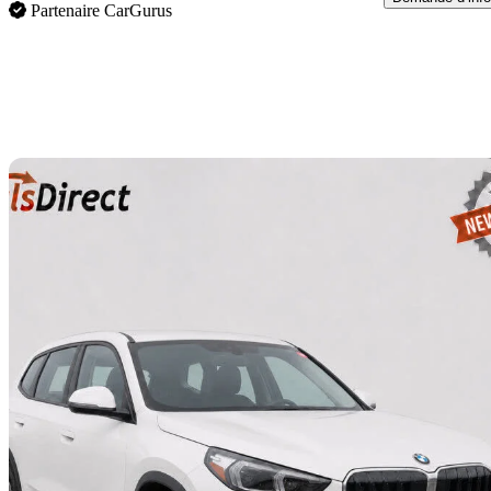
Partenaire CarGurus
En
2023 BMW X1