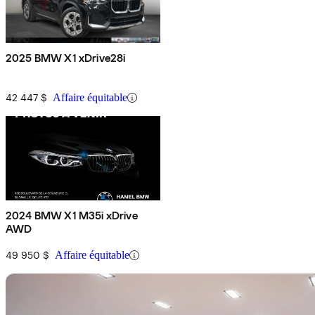
2025 BMW X1 xDrive28i
42 447 $
Affaire équitable
2024 BMW X1 M35i xDrive
AWD
49 950 $
Affaire équitable
En