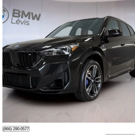
2024 BMW X1
M35i xDrive AWD
18 402 km
52 156 $
Affaire formidab
915 $/mois env.
Occasion certif
Lévis, QC
(866) 290-0577