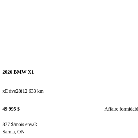
2026 BMW X1
xDrive28i
12 633 km
49 995 $
Affaire formidab
877 $/mois env.
Sarnia, ON