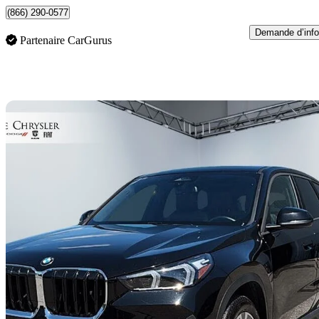
(866) 290-0577
Demande d’info
Partenaire CarGurus
En
2025 BMW X1