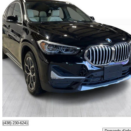
2022 BMW X1
xDrive28i AWD
33 185 km
27 499 $
Affaire formidab
483 $/mois env.
Gatineau, QC
(438) 230-6241
Demande d’info