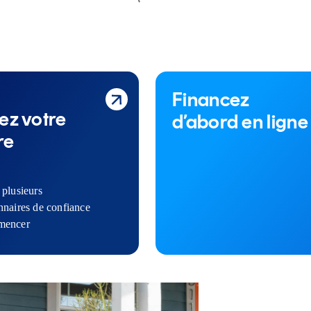
Financez
ez votre
d’abord en ligne
re
 plusieurs
nnaires de confiance
mencer