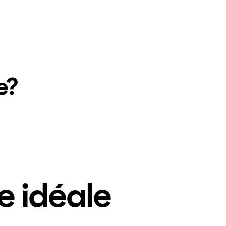
e?
e idéale