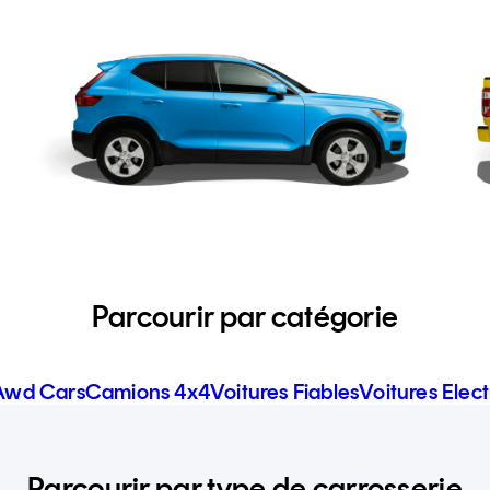
Parcourir par catégorie
Awd Cars
Camions 4x4
Voitures Fiables
Voitures Elec
Parcourir par type de carrosserie