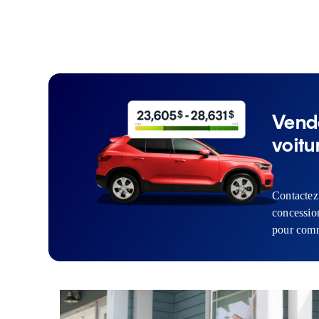
Vend
voitu
Contactez
concessio
pour com