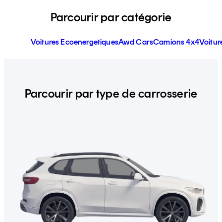
Parcourir par catégorie
Voitures Ecoenergetiques
Awd Cars
Camions 4x4
Voitur
Parcourir par type de carrosserie