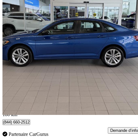
2024 Volkswagen Jetta
1.5T Comfortline FWD
58 455 km
22 935 $
Bonne affai
403 $/mois env.
Occasion certif
Québec, QC
180 km
(844) 660-2512
Demande d’info
Partenaire CarGurus