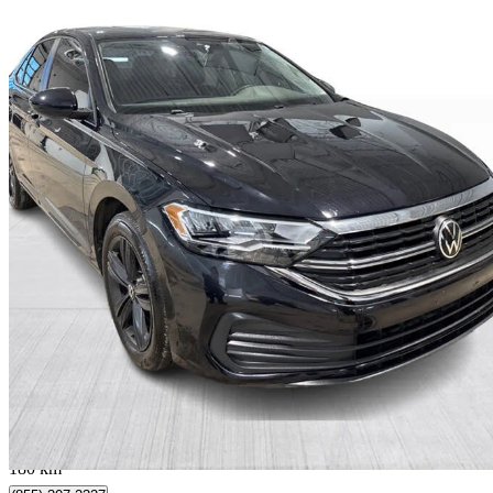
2024 Volkswagen Jetta
1.5T Comfortline FWD
42 806 km
21 999 $
Affaire formidab
386 $/mois env.
Québec, QC
180 km