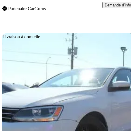
Demande d’info
Partenaire CarGurus
En
Livraison à domicile
2015 Volkswagen Jetta