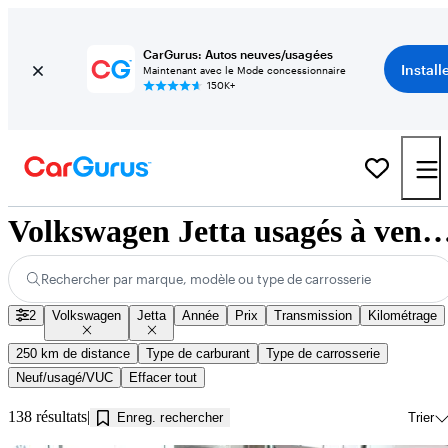
CarGurus: Autos neuves/usagées
Install
Maintenant avec le Mode concessionnaire
150K+
Volkswagen Jetta usagés à vendre près de Jo
Rechercher par marque, modèle ou type de carrosserie
2
Volkswagen
Jetta
Année
Prix
Transmission
Kilométrage
250 km de distance
Type de carburant
Type de carrosserie
Neuf/usagé/VUC
Effacer tout
138 résultats
Enreg. rechercher
Trier