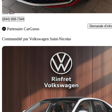
456 $/mois env.
Occasion certif
Québec, QC
186 km
(844) 668-7344
Demande d’info
Partenaire CarGurus
Commandité par
Volkswagen Saint-Nicolas
En