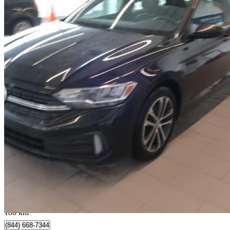
2024 Volkswagen Jetta
1.5T Comfortline FWD
58 603 km
22 485 $
Affaire formidab
395 $/mois env.
Occasion certif
Québec, QC
186 km
(844) 668-7344