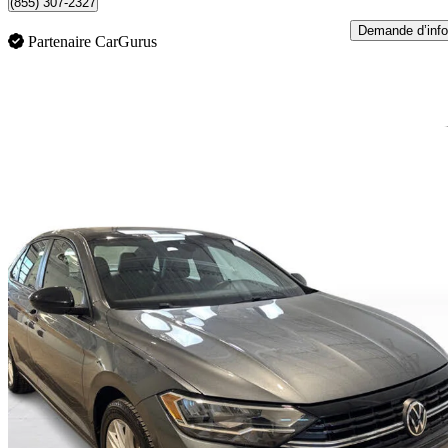
(855) 307-2327
Demande d’info
Partenaire CarGurus
En
2024 Volkswagen Jetta