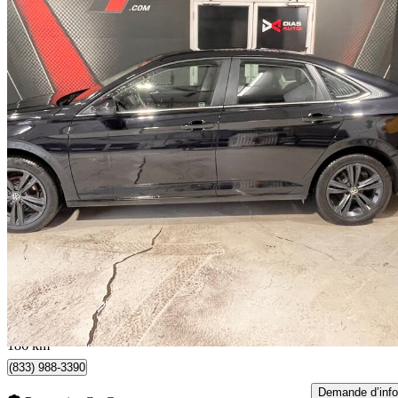
2023 Volkswagen Jetta
1.5T SE FWD
109 683 km
18 495 $
Affaire formidab
325 $/mois env.
Lévis, QC
186 km
(833) 988-3390
Demande d’info