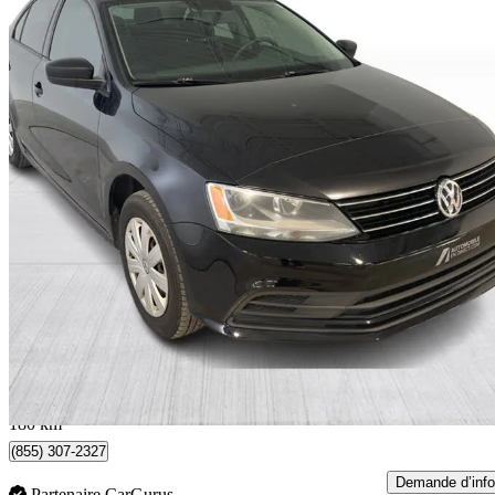
2017 Volkswagen Jetta
1.4T Trendline FWD
123 537 km
9 999 $
Affaire formidab
176 $/mois env.
Québec, QC
180 km
(855) 307-2327
Demande d’info
Partenaire CarGurus