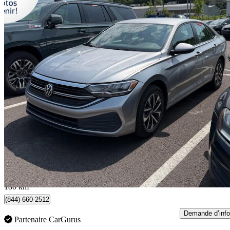
2022 Volkswagen Jetta
1.5T S FWD
124 055 km
16 891 $
Bonne affai
297 $/mois env.
Québec, QC
180 km
(844) 660-2512
Demande d’info
Partenaire CarGurus