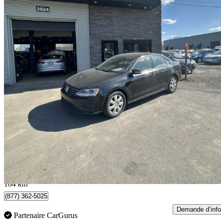
2015 Volkswagen Jetta
2.0 Trendline
132 197 km
6 995 $
Affaire formidab
123 $/mois env.
Levis, QC
184 km
(877) 362-5025
Demande d’info
Partenaire CarGurus