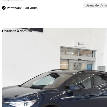
Demande d’info
Partenaire CarGurus
En
Livraison à domicile
2023 Volkswagen ID.4