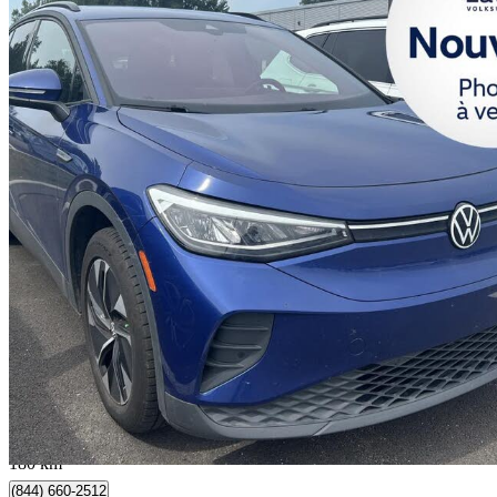
2021 Volkswagen ID.4
Pro AWD
99 309 km
23 991 $
Bonne affai
421 $/mois env.
Québec, QC
180 km
(844) 660-2512