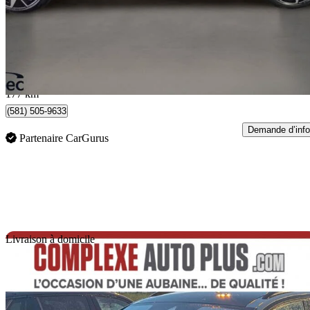
32 089 $
Affaire équitab
563 $/mois env.
Québec, QC
177 km
(581) 505-9633
Demande d’info
Partenaire CarGurus
En
Livraison à domicile