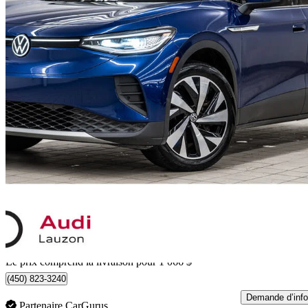
2021 Volkswagen ID.4
Pro S AWD
100 209 km
26 061 $
Affaire équitab
457 $/mois env.
Livraison à domicile de Laval, QC
Le prix comprend la livraison pour 1 066 $
(450) 823-3240
Demande d’info
Partenaire CarGurus