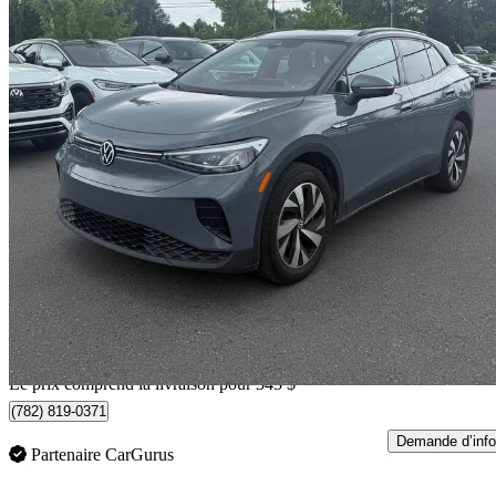
2023 Volkswagen ID.4
Pro AWD with SK On Battery
71 591 km
31 842 $
Affaire équitab
559 $/mois env.
Livraison à domicile de St-Bruno, QC
Le prix comprend la livraison pour 343 $
(782) 819-0371
Demande d’info
Partenaire CarGurus