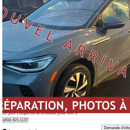
2023 Volkswagen ID.4
Pro S AWD
89 260 km
31 676 $
Affaire équitab
556 $/mois env.
Livraison à domicile de Saint-Jérôme, QC
Le prix comprend la livraison pour 686 $
(450) 823-1137
Demande d’info