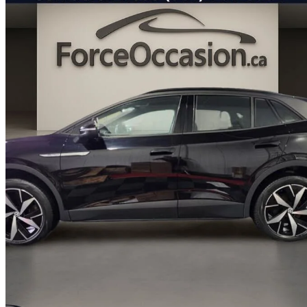
2023 Volkswagen ID.4
Pro AWD
54 180 km
32 089 $
Affaire équitab
563 $/mois env.