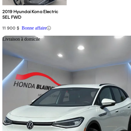
2019 Hyundai Kona Electric
SEL FWD
11 900 $
Bonne affaire
En
Livraison à domicile
2023 Volkswagen ID.4