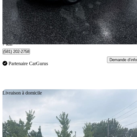
28 995 $
Affaire équitab
509 $/mois env.
Saguenay, QC
7 km
(581) 202-2758
Demande d’info
Partenaire CarGurus
En
Livraison à domicile