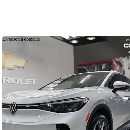
En
Livraison à domicile
2024 Volkswagen ID.4