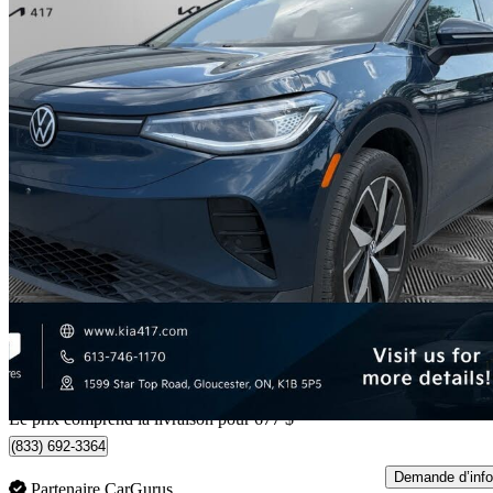
2023 Volkswagen ID.4
Pro S Plus AWD with VW Sound
92 661 km
32 657 $
Affaire équitab
573 $/mois env.
Livraison à domicile de Gloucester, ON
Le prix comprend la livraison pour 677 $
(833) 692-3364
Demande d’info
Partenaire CarGurus