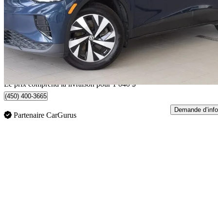
Pro AWD with SK On Battery
70 996 km
32 920 $
Affaire équitab
578 $/mois env.
Livraison à domicile de Blainville, QC
Le prix comprend la livraison pour 1 040 $
(450) 400-3665
Demande d’info
Partenaire CarGurus