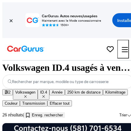
CarGurus: Autos neuves/usagées
Install
Maintenant avec le Mode concessionnaire
150K+
Volkswagen ID.4 usagés à vendre près de Jonquière, QC
Rechercher par marque, modèle ou type de carrosserie
2
Volkswagen
ID.4
Année
250 km de distance
Kilométrage
Couleur
Transmission
Effacer tout
26 résultats
Enreg. rechercher
Trier
En