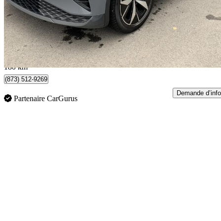
37 000 $
Affaire équitab
649 $/mois env.
Québec, QC
180 km
(873) 512-9269
Demande d’info
Partenaire CarGurus