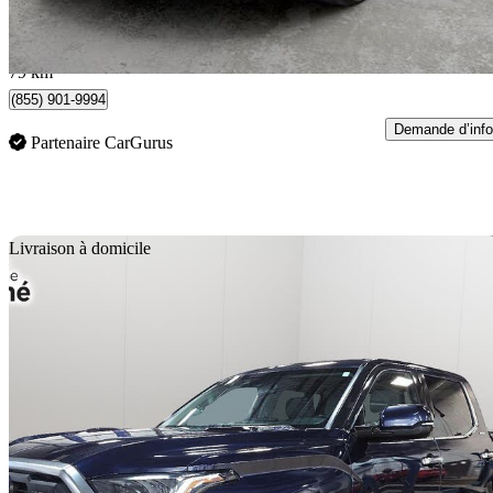
1 057 $/mois env.
Toronto, ON
79 km
(855) 901-9994
Demande d’info
Partenaire CarGurus
En
Livraison à domicile