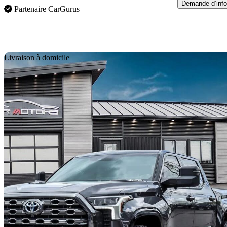
Demande d’info
Partenaire CarGurus
En
Livraison à domicile
2022 Toyota Tundra Hybrid