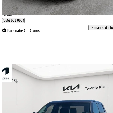
910 $/mois env.
Toronto, ON
79 km
(855) 901-9994
Demande d’info
Partenaire CarGurus
En