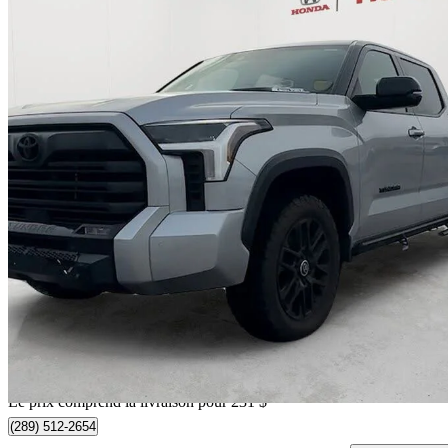
2024 Toyota Tundra Hybrid
Limited HV CrewMax Cab 4WD
29 223 km
61 731 $
Affaire formidab
1 083 $/mois env.
Livraison à domicile de Whitby, ON
Le prix comprend la livraison pour 231 $
(289) 512-2654