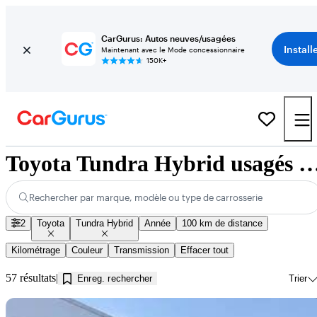
CarGurus: Autos neuves/usagées
Install
Maintenant avec le Mode concessionnaire
150K+
Toyota Tundra Hybrid usagés à vendre près de
Rechercher par marque, modèle ou type de carrosserie
2
Toyota
Tundra Hybrid
Année
100 km de distance
Kilométrage
Couleur
Transmission
Effacer tout
57 résultats
Enreg. rechercher
Trier
En