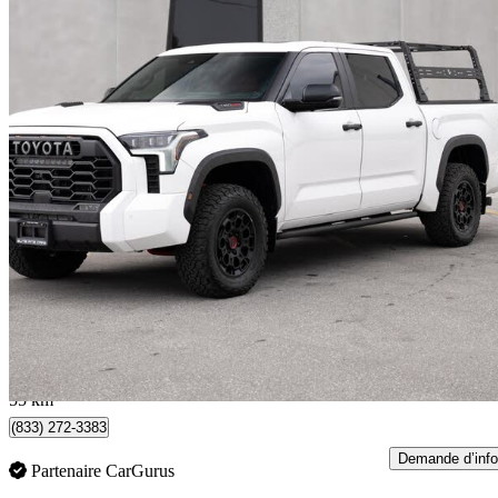
2024 Toyota Tundra Hybrid
TRD Pro HV CrewMax Cab 4WD
102 100 km
62 888 $
Affaire formidab
1 103 $/mois env.
Mississauga, ON
55 km
(833) 272-3383
Demande d’info
Partenaire CarGurus