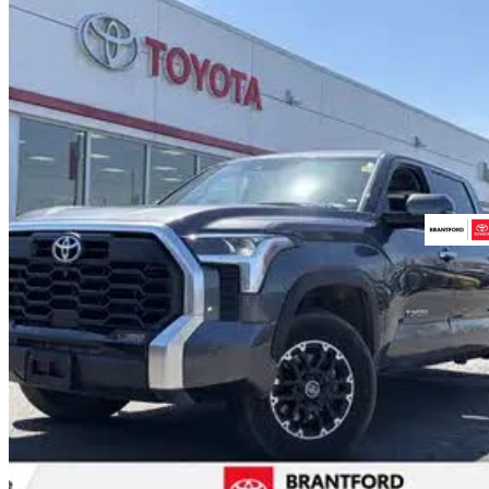
2023 Toyota Tundra Hybrid
Limited HV CrewMax Cab LB 4WD
49 422 km
60 768 $
Bonne affai
1 066 $/mois env.