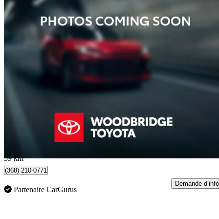
2025 Toyota Tundra Hybrid
Limited HV CrewMax Cab 4WD
19 781 km
70 500 $
Affaire formidab
1 236 $/mois env.
Occasion certif
Woodbridge, ON
59 km
(368) 210-0771
Demande d’info
Partenaire CarGurus