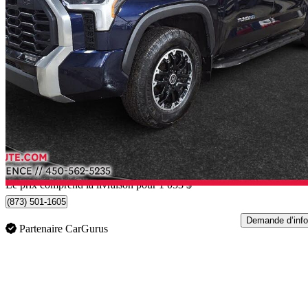
2022 Toyota Tundra Hybrid
Limited HV CrewMax Cab 4WD
88 456 km
52 048 $
Bonne affai
913 $/mois env.
Occasion certif
Livraison à domicile de Lachute, QC
Le prix comprend la livraison pour 1 053 $
(873) 501-1605
Demande d’info
Partenaire CarGurus