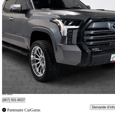
2022 Toyota Tundra Hybrid
Limited HV CrewMax Cab 4WD
39 443 km
55 998 $
Affaire formidab
982 $/mois env.
Vaughan, ON
68 km
(807) 501-8037
Demande d’info
Partenaire CarGurus