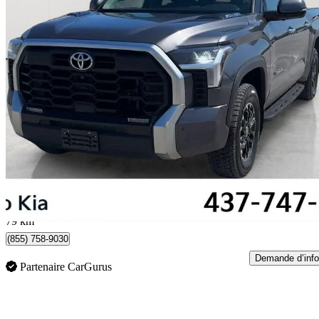
2023 Toyota Tundra Hybrid
Limited HV CrewMax Cab 4WD
87 799 km
54 900 $
Bonne affai
963 $/mois env.
Toronto, ON
79 km
(855) 758-9030
Demande d’info
Partenaire CarGurus