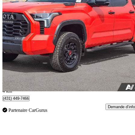
2023 Toyota Tundra Hybrid
TRD Pro HV CrewMax Cab 4WD
35 759 km
71 688 $
Bonne affai
1 257 $/mois env.
Guelph, ON
4 km
(431) 449-7466
Demande d’info
Partenaire CarGurus