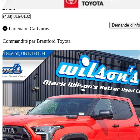
Brantford, ON
41 km
(438) 816-0102
Demande d’info
Partenaire CarGurus
Commandité par
Brantford Toyota
En
2023 Toyota Tundra Hybrid