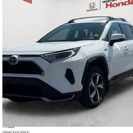
2021 Toyota RAV4 Prime
XSE AWD
64 095 km
36 900 $
Affaire formidab
647 $/mois env.
Whitby, ON
73 km