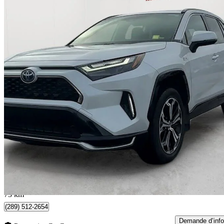
2024 Toyota RAV4 Prime
XSE AWD
36 296 km
43 800 $
Affaire formidab
768 $/mois env.
Whitby, ON
73 km
(289) 512-2654
Demande d’info