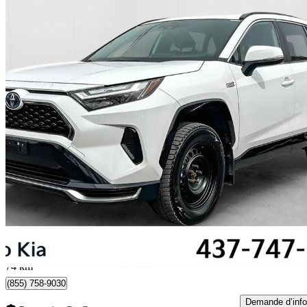
2024 Toyota RAV4 Prime
SE AWD
22 708 km
45 600 $
Bonne affai
800 $/mois env.
Toronto, ON
74 km
(855) 758-9030
Demande d’info