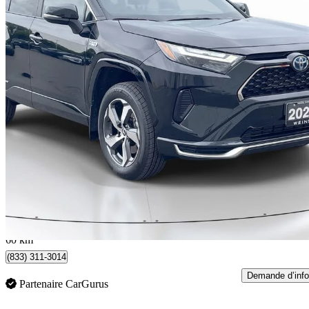
2024 Toyota RAV4 Prime
SE AWD
62 713 km
40 888 $
Affaire formidab
717 $/mois env.
Concord, ON
60 km
(833) 311-3014
Demande d’info
Partenaire CarGurus