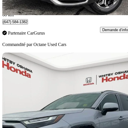
630 $/mois env.
Scarborough, ON
68 km
(647) 584-1382
Demande d’info
Partenaire CarGurus
Commandité par
Octane Used Cars
En