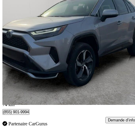
2024 Toyota RAV4 Prime
XSE AWD
22 993 km
46 900 $
Bonne affai
823 $/mois env.
Toronto, ON
74 km
(855) 901-9994
Demande d’info
Partenaire CarGurus