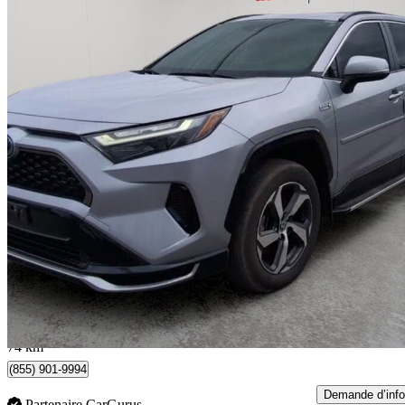
2023 Toyota RAV4 Prime
SE AWD
78 874 km
37 200 $
Affaire formidab
653 $/mois env.
Toronto, ON
74 km
(855) 901-9994
Demande d’info
Partenaire CarGurus