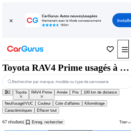
CarGurus: Autos neuves/usagées
Install
Maintenant avec le Mode concessionnaire
150K+
Toyota RAV4 Prime usagés à vendre près de Innisfil, ON
Rechercher par marque, modèle ou type de carrosserie
2
Toyota
RAV4 Prime
Année
Prix
100 km de distance
Neuf/usagé/VUC
Couleur
Cote d’affaires
Kilométrage
Caractéristiques
Effacer tout
67 résultats
Enreg. rechercher
Trier