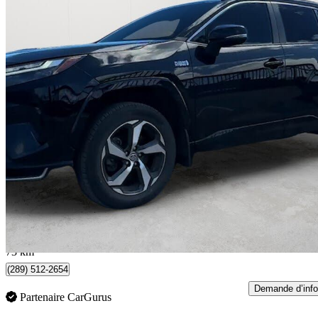
2024 Toyota RAV4 Prime
XSE AWD
53 800 km
43 700 $
Bonne affai
766 $/mois env.
Whitby, ON
73 km
(289) 512-2654
Demande d’info
Partenaire CarGurus