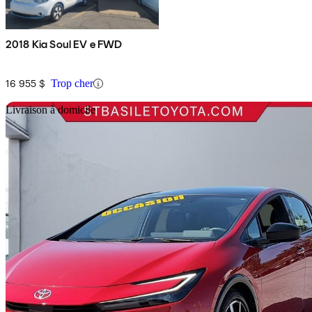
2018 Kia Soul EV e FWD
16 955 $
Trop cher
En
Livraison à domicile
2024 Toyota Prius Prime