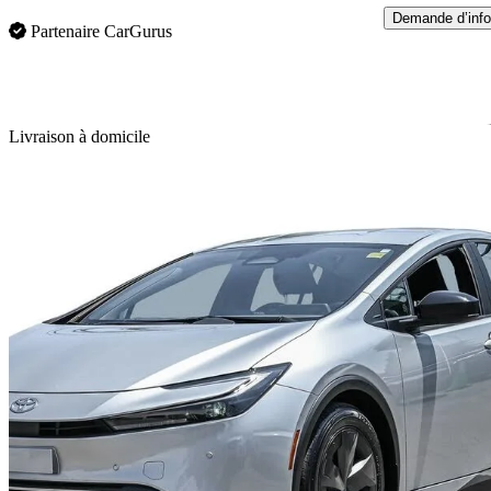
Demande d’info
Partenaire CarGurus
En
Livraison à domicile
2024 Toyota Prius Prime