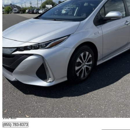
2021 Toyota Prius Prime
104 300 km
22 994 $
Affaire équitab
404 $/mois env.
Lévis, QC
186 km
(855) 783-8373