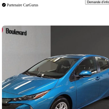
Demande d’info
Partenaire CarGurus
En
2021 Toyota Prius Prime