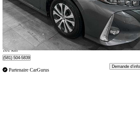
Technology FWD
47 912 km
25 984 $
Affaire équitab
456 $/mois env.
Québec, QC
181 km
(581) 504-5839
Demande d’info
Partenaire CarGurus