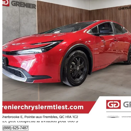
2024 Toyota Prius Prime
SE FWD
25 800 km
33 223 $
Affaire équitab
583 $/mois env.
Livraison à domicile de Pointe-aux-trembles, QC
Le prix comprend la livraison pour 668 $
(888) 625-7487