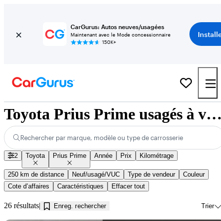
CarGurus: Autos neuves/usagées
Install
Maintenant avec le Mode concessionnaire
150K+
Toyota Prius Prime usagés à vendre près de Jonquière
Rechercher par marque, modèle ou type de carrosserie
2
Toyota
Prius Prime
Année
Prix
Kilométrage
250 km de distance
Neuf/usagé/VUC
Type de vendeur
Couleur
Cote d’affaires
Caractéristiques
Effacer tout
26 résultats
Enreg. rechercher
Trier