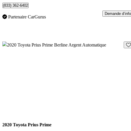
(833) 362-6402
Demande d’info
Partenaire CarGurus
En
2020 Toyota Prius Prime