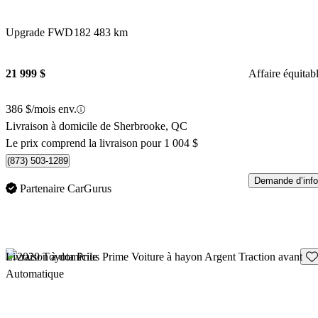
Upgrade FWD
182 483 km
21 999 $
Affaire équitab
386 $/mois env.
Livraison à domicile de Sherbrooke, QC
Le prix comprend la livraison pour 1 004 $
(873) 503-1289
Demande d’info
Partenaire CarGurus
En
Livraison à domicile