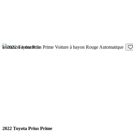
En
Livraison à domicile
2022 Toyota Prius Prime