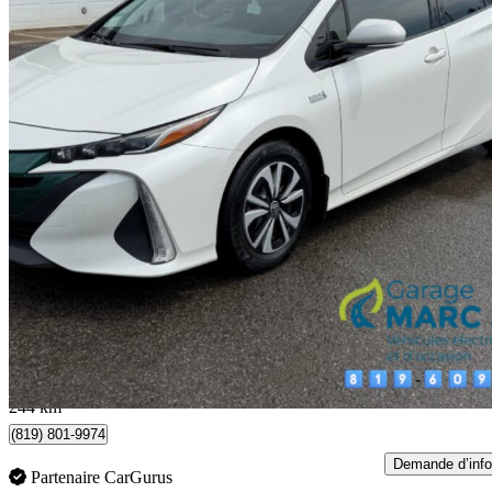
2017 Toyota Prius Prime
93 138 km
18 995 $
Affaire équitab
333 $/mois env.
Trois-Rivieres, QC
244 km
(819) 801-9974
Demande d’info
Partenaire CarGurus