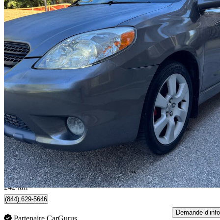
2006 Toyota Matrix
242 094 km
3 980 $
Aucune co
0 $/mois env.
New Westminster, BC
242 km
(844) 629-5646
Demande d’info
Partenaire CarGurus