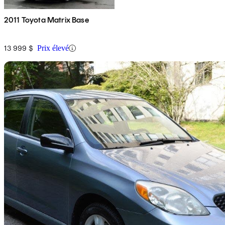
2011 Toyota Matrix Base
13 999 $
Prix élevé
En
2003 Toyota Matrix