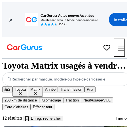
CarGurus: Autos neuves/usagées
Install
Maintenant avec le Mode concessionnaire
150K+
Toyota Matrix usagés à vendre près de Kamloops, BC
Rechercher par marque, modèle ou type de carrosserie
2
Toyota
Matrix
Année
Transmission
Prix
250 km de distance
Kilométrage
Traction
Neuf/usagé/VUC
Cote d’affaires
Effacer tout
12 résultats
Enreg. rechercher
Trier