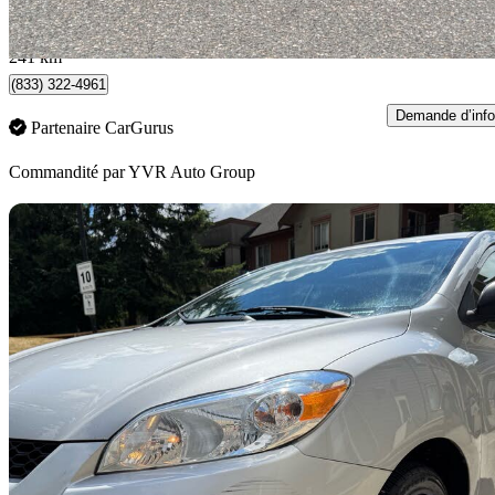
0 $/mois env.
Coquitlam, BC
241 km
(833) 322-4961
Demande d’info
Partenaire CarGurus
Commandité par
YVR Auto Group
En