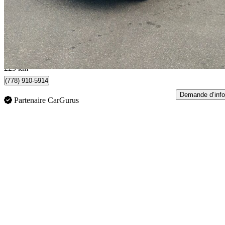
5 500 $
Aucune co
0 $/mois env.
Abbotsford, BC
229 km
(778) 910-5914
Demande d’info
Partenaire CarGurus