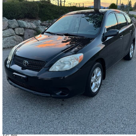
2008 Toyota Matrix
XR
290 971 km
4 950 $
Affaire formidab
0 $/mois env.
Okanagan-Similkameen, BC
157 km