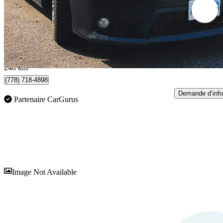
9 800 $
Aucune co
50 $/mois env.
Vancouver, BC
248 km
(778) 718-4898
Demande d’info
Partenaire CarGurus
En
Image Not Available