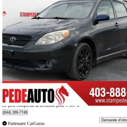
2005 Toyota Matrix
XR
283 226 km
6 267 $
Prix éle
0 $/mois env.
Livraison à domicile de Calgary, AB
Le prix comprend la livraison pour 1 367 $
(844) 289-7748
Demande d’info
Partenaire CarGurus