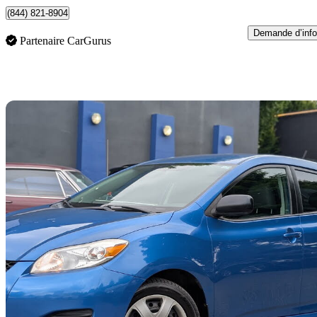
(844) 821-8904
Demande d’info
Partenaire CarGurus
En
2010 Toyota Matrix