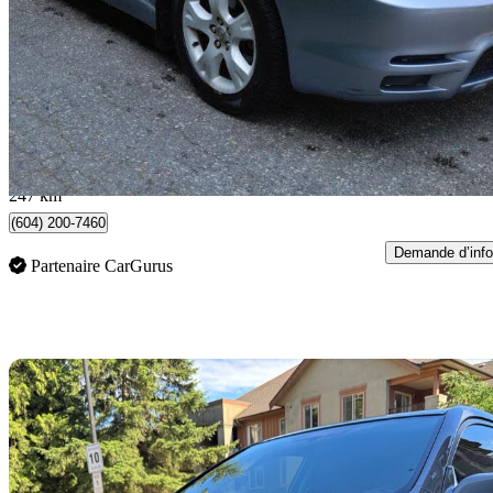
XR
299 999 km
5 995 $
Aucune co
0 $/mois env.
Burnaby, BC
247 km
(604) 200-7460
Demande d’info
Partenaire CarGurus
En