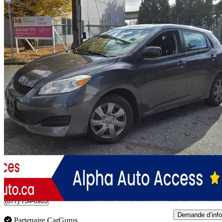
2013 Toyota Matrix
8 800 $
Aucune co
32 $/mois env.
Burnaby, BC
248 km
(877) 754-6905
Demande d’info
Partenaire CarGurus