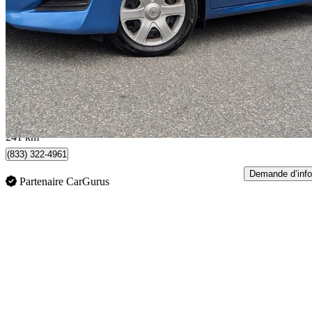
Base
280 139 km
5 995 $
Bonne affai
0 $/mois env.
Coquitlam, BC
241 km
(833) 322-4961
Demande d’info
Partenaire CarGurus