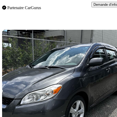
Demande d’info
Partenaire CarGurus
En
2009 Toyota Matrix