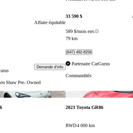
33 590 $
Affaire équitable
589 $/mois env.
79 km
(647) 492-8256
Partenaire CarGurus
Demande d’info
Gurus
Commandités
en Shaw Pre- Owned
Enregistrer cette annonce
6
2023 Toyota GR86
RWD
4 000 km