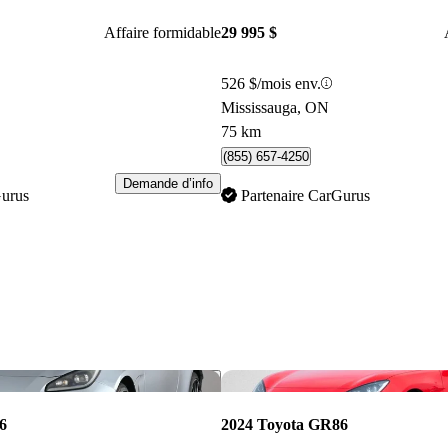
Affaire formidable
29 995 $
526 $/mois env.
Mississauga, ON
75 km
(855) 657-4250
Demande d’info
Gurus
Partenaire CarGurus
Enregistrer cette annonce
6
2024 Toyota GR86