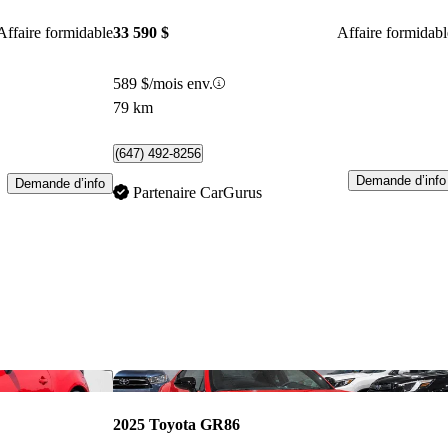
Affaire formidable
33 590 $
Affaire formidabl
589 $/mois env.
79 km
(647) 492-8256
Demande d’info
Demande d’info
Partenaire CarGurus
Enregistrer cette annonce
Enr
2025 Toyota GR86