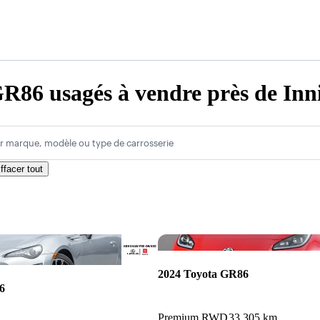
R86 usagés à vendre près de Inni
r marque, modèle ou type de carrosserie
ffacer tout
Enregistrer cette annonce
2024 Toyota GR86
6
Premium RWD
33 305 km