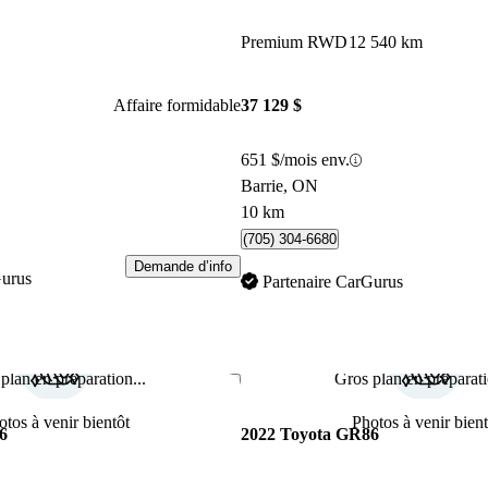
Premium RWD
12 540 km
Affaire formidable
37 129 $
651 $/mois env.
Barrie, ON
10 km
(705) 304-6680
Demande d’info
Gurus
Partenaire CarGurus
plan en préparation...
Gros plan en préparati
Enregistrer cette annonce
otos à venir bientôt
Photos à venir bient
6
2022 Toyota GR86