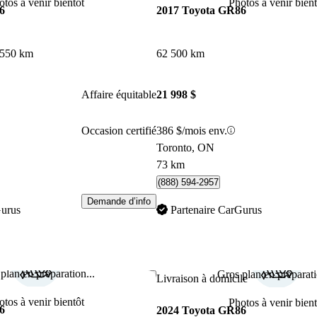
otos à venir bientôt
Photos à venir bient
6
2017 Toyota GR86
 550 km
62 500 km
Affaire équitable
21 998 $
Occasion certifié
386 $/mois env.
Toronto, ON
73 km
(888) 594-2957
Demande d’info
Gurus
Partenaire CarGurus
plan en préparation...
Gros plan en préparati
Enregistrer cette annonce
Livraison à domicile
otos à venir bientôt
Photos à venir bient
6
2024 Toyota GR86