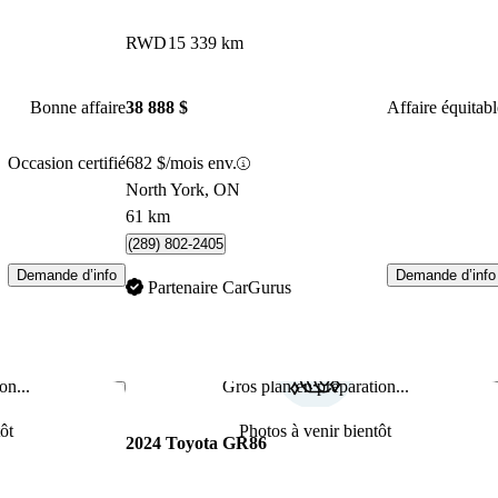
RWD
15 339 km
Bonne affaire
38 888 $
Affaire équitabl
Occasion certifié
682 $/mois env.
North York, ON
61 km
(289) 802-2405
Demande d’info
Demande d’info
Partenaire CarGurus
on...
Gros plan en préparation...
Enregistrer cette annonce
Enr
ôt
Photos à venir bientôt
2024 Toyota GR86