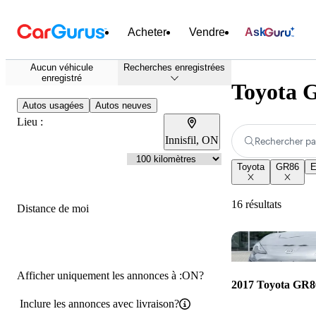
Acheter
Vendre
Ask
Aucun véhicule
Recherches enregistrées
enregistré
Toyota G
Autos usagées
Autos neuves
Lieu :
Innisfil, ON
Rechercher pa
Toyota
GR86
E
16 résultats
Distance de moi
Afficher uniquement les annonces à :ON?
2017 Toyota GR8
Inclure les annonces avec livraison?