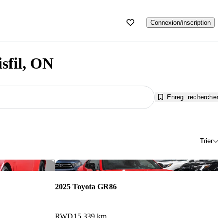
Connexion/inscription
sfil, ON
Enreg. recherche
Trier
Enregistrer cette annonce
Enr
2025 Toyota GR86
RWD
15 339 km