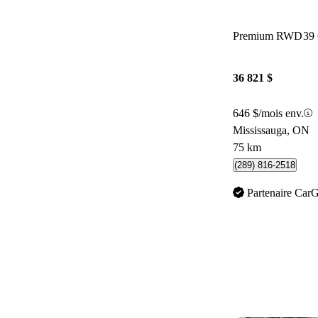
Premium RWD
39
36 821 $
646 $/mois env.
Mississauga, ON
75 km
(289) 816-2518
Partenaire Car