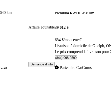
 640 km
Premium RWD
6 458 km
Affaire équitable
39 012 $
684 $/mois env.
Livraison à domicile de Guelph, O
Le prix comprend la livraison pour 
(844) 998-2599
Demande d’info
Gurus
Partenaire CarGurus