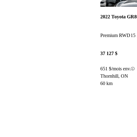
2022 Toyota GR8
Premium RWD
15
37 127 $
651 $/mois env.
Thornhill, ON
60 km