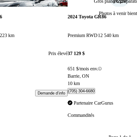
Gros plan en préparati
Enregistrer cette annonce
Photos à venir bient
6
2024 Toyota GR86
 223 km
Premium RWD
12 540 km
Prix élevé
37 129 $
651 $/mois env.
Barrie, ON
10 km
(705) 304-6680
Demande d’info
Partenaire CarGurus
Commandités