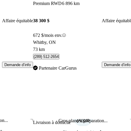
Premium RWD
6 896 km
Affaire équitable
38 300 $
Affaire équitabl
672 $/mois env.
Whitby, ON
73 km
(289) 512-2654
Demande d’info
Demande d’info
Partenaire CarGurus
on...
Gros plan en préparation...
Enregistrer cette annonce
Enr
Livraison à domicile