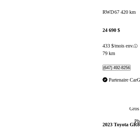
RWD
67 420 km
24 690 $
433 $/mois env.
79 km
(647) 492-8256
Partenaire Car
Gros 
Ph
2023 Toyota GR8