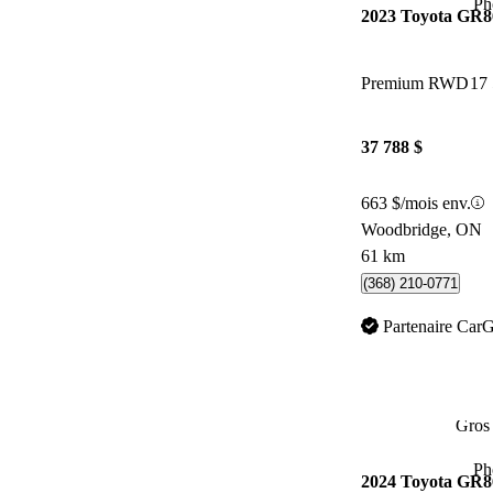
Ph
2023 Toyota GR8
Premium RWD
17
37 788 $
663 $/mois env.
Woodbridge, ON
61 km
(368) 210-0771
Partenaire Car
Gros 
Ph
2024 Toyota GR8