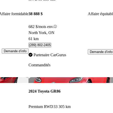
Affaire formidable
38 888 $
Affaire équitabl
682 $/mois env.
North York, ON
61 km
(289) 802-2405
Demande d’info
Demande d’info
Partenaire CarGurus
Commandités
Enregistrer cette annonce
Enr
2024 Toyota GR86
Premium RWD
33 305 km