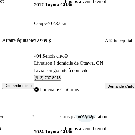
ôt
Photos à venir bientôt
2017 Toyota GR86
Coupe
40 437 km
Affaire équitable
22 995 $
Affaire équitabl
404 $/mois env.
Livraison à domicile de Ottawa, ON
Livraison gratuite à domicile
(613) 707-8913
Demande d’info
Demande d’info
Partenaire CarGurus
Gros plan en préparation...
on...
Enregistrer cette annonce
Enr
Photos à venir bientôt
ôt
2024 Toyota GR86