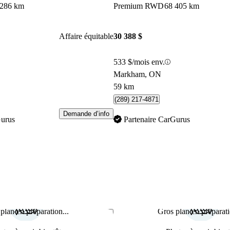
 286 km
Premium RWD
68 405 km
Affaire équitable
30 388 $
533 $/mois env.
Markham, ON
59 km
(289) 217-4871
Demande d’info
Gurus
Partenaire CarGurus
plan en préparation...
Gros plan en préparati
Enregistrer cette annonce