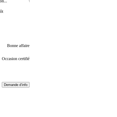
on...
Enregistrer cette annonce
ôt
Bonne affaire
Occasion certifié
Demande d’info