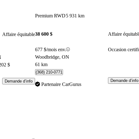
Premium RWD
5 931 km
38 600 $
Affaire équitabl
Affaire équitable
677 $/mois env.
Occasion certifi
Woodbridge, ON
N
61 km
202 $
(368) 210-0771
Demande d’info
Demande d’info
Partenaire CarGurus