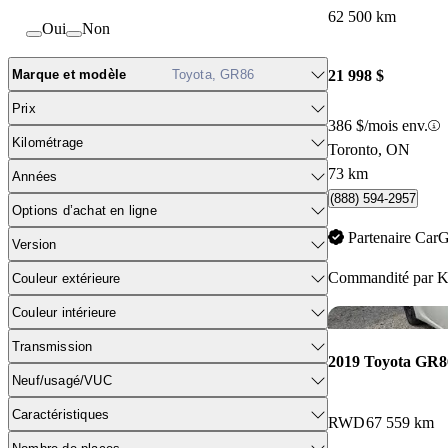
62 500 km
Oui
Non
Marque et modèle
Toyota, GR86
21 998 $
Prix
386 $/mois env.
Kilométrage
Toronto, ON
73 km
Années
(888) 594-2957
Options d’achat en ligne
Partenaire Car
Version
Commandité par
K
Couleur extérieure
Couleur intérieure
Transmission
2019 Toyota GR8
Neuf/usagé/VUC
Caractéristiques
RWD
67 559 km