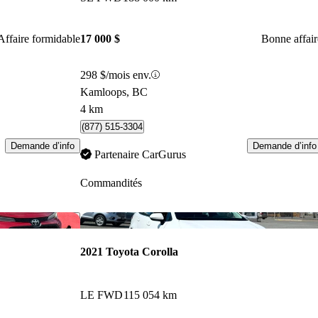
Affaire formidable
17 000 $
Bonne affair
298 $/mois env.
Kamloops, BC
4 km
(877) 515-3304
Demande d’info
Demande d’info
Partenaire CarGurus
Commandités
Enregistrer cette annonce
Enr
2021 Toyota Corolla
LE FWD
115 054 km