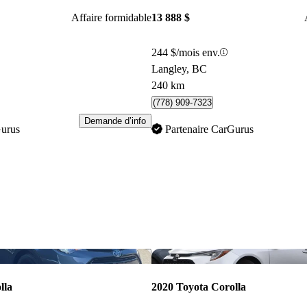
Affaire formidable
13 888 $
244 $/mois env.
Langley, BC
240 km
(778) 909-7323
Demande d’info
Gurus
Partenaire CarGurus
Enregistrer cette annonce
lla
2020 Toyota Corolla