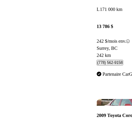
L
171 000 km
13 786 $
242 $/mois env.
Surrey, BC
242 km
(778) 562-9158
Partenaire Car
2009 Toyota Coro