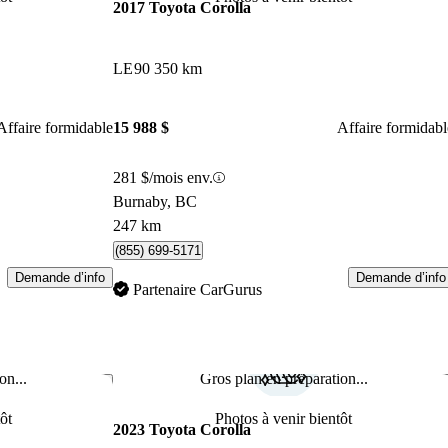
2017 Toyota Corolla
LE
90 350 km
Affaire formidable
15 988 $
Affaire formidabl
281 $/mois env.
Burnaby, BC
247 km
(855) 699-5171
Demande d’info
Demande d’info
Partenaire CarGurus
on...
Gros plan en préparation...
Enregistrer cette annonce
Enr
ôt
Photos à venir bientôt
2023 Toyota Corolla