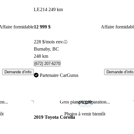
LE
214 249 km
Affaire formidable
12 999 $
Affaire formidabl
228 $/mois env.
Burnaby, BC
248 km
(672) 207-6270
Demande d’info
Demande d’info
Partenaire CarGurus
on...
Gros plan en préparation...
Enregistrer cette annonce
Enr
ôt
Photos à venir bientôt
2019 Toyota Corolla