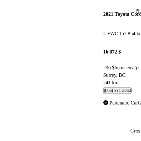
Ph
2021 Toyota Coro
L FWD
157 854 k
16 872 $
296 $/mois env.
Surrey, BC
241 km
(866) 271-3960
Partenaire Car
Gros 