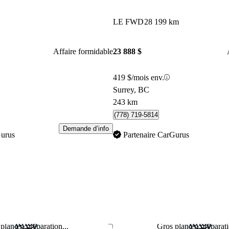
LE FWD
28 199 km
Affaire formidable
23 888 $
419 $/mois env.
Surrey, BC
243 km
(778) 719-5814
Demande d’info
Gurus
Partenaire CarGurus
plan en préparation...
Gros plan en préparati
Enregistrer cette annonce