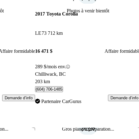
ôt
Photos à venir bientôt
2017 Toyota Corolla
LE
73 712 km
Affaire formidable
16 471 $
Affaire formidabl
289 $/mois env.
Chilliwack, BC
203 km
(604) 706-1485
Demande d’info
Demande d’info
Partenaire CarGurus
on...
Gros plan en préparation...
Enregistrer cette annonce
Enr