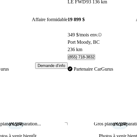
LE FWD
93 136 km
Affaire formidable
19 899 $
349 $/mois env.
Port Moody, BC
236 km
(855) 718-3832
Demande d’info
Gurus
Partenaire CarGurus
plan en préparation...
Gros plan en préparati
Enregistrer cette annonce
otos à venir bientôt
Photos à venir bient