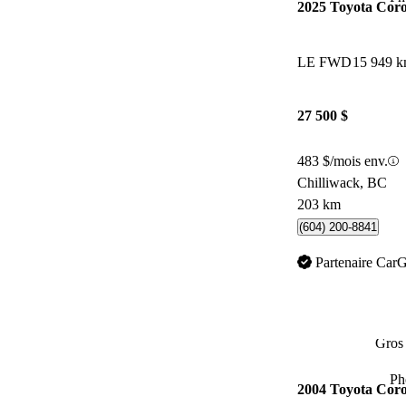
2025 Toyota Coro
LE FWD
15 949 
27 500 $
483 $/mois env.
Chilliwack, BC
203 km
(604) 200-8841
Partenaire Car
Gros 
Ph
2004 Toyota Coro