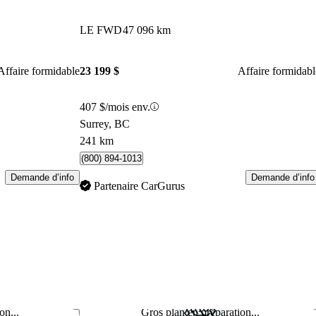
LE FWD
47 096 km
Affaire formidable
23 199 $
Affaire formidabl
407 $/mois env.
Surrey, BC
241 km
(800) 894-1013
Demande d’info
Demande d’info
Partenaire CarGurus
on...
Gros plan en préparation...
Enregistrer cette annonce
Enr