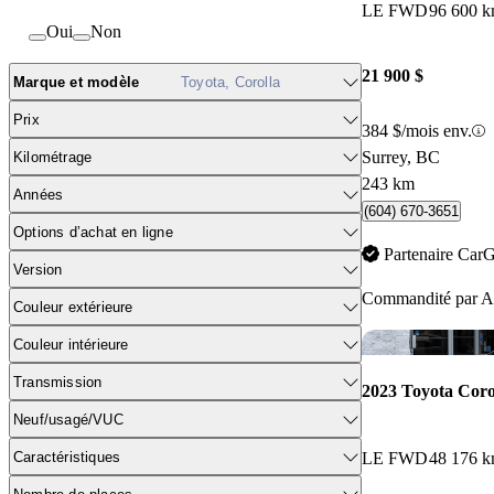
LE FWD
96 600 
Oui
Non
21 900 $
Marque et modèle
Toyota, Corolla
Prix
384 $/mois env.
Surrey, BC
Kilométrage
243 km
Années
(604) 670-3651
Options d’achat en ligne
Partenaire Car
Version
Commandité par
A
Couleur extérieure
Couleur intérieure
Transmission
2023 Toyota Coro
Neuf/usagé/VUC
Caractéristiques
LE FWD
48 176 