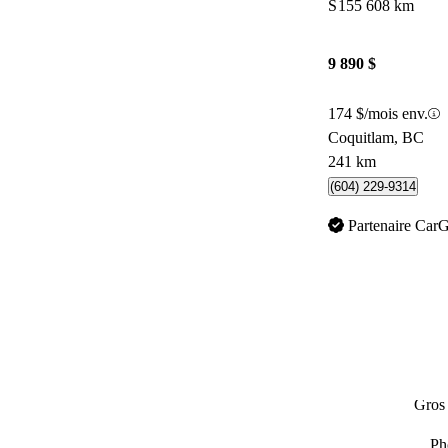
S
155 608 km
9 890 $
174 $/mois env.
Coquitlam, BC
241 km
(604) 229-9314
Partenaire Car
Gros 
Ph