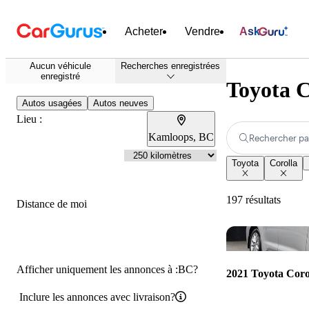
Acheter
Vendre
Ask
Aucun véhicule
Recherches enregistrées
enregistré
Toyota C
Autos usagées
Autos neuves
Lieu :
Kamloops, BC
Rechercher pa
Toyota
Corolla
197 résultats
Distance de moi
Afficher uniquement les annonces à :BC?
2021 Toyota Coro
Inclure les annonces avec livraison?