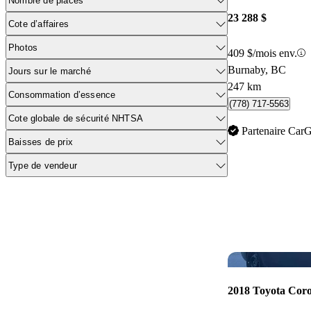
Nombre de places
23 288 $
Cote d’affaires
Photos
409 $/mois env.
Burnaby, BC
Jours sur le marché
247 km
Consommation d’essence
(778) 717-5563
Cote globale de sécurité NHTSA
Partenaire Car
Baisses de prix
Type de vendeur
2018 Toyota Coro