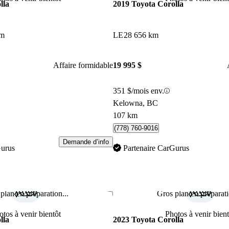
lla
2019 Toyota Corolla
km
LE
28 656 km
Affaire formidable
19 995 $
351 $/mois env.
Kelowna, BC
107 km
(778) 760-9016
Demande d’info
Gurus
Partenaire CarGurus
plan en préparation...
Gros plan en préparati
Enregistrer cette annonce
otos à venir bientôt
Photos à venir bient
lla
2023 Toyota Corolla