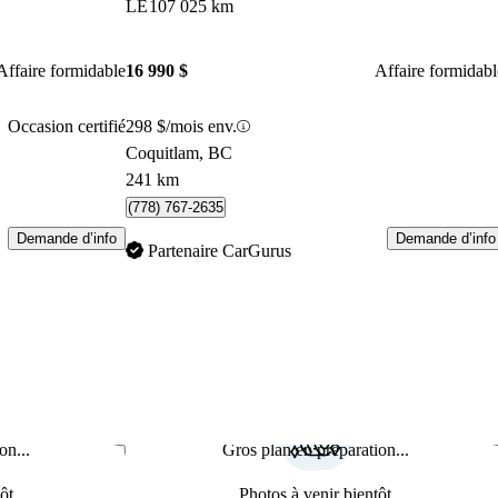
LE
107 025 km
Affaire formidable
16 990 $
Affaire formidabl
Occasion certifié
298 $/mois env.
Coquitlam, BC
241 km
(778) 767-2635
Demande d’info
Demande d’info
Partenaire CarGurus
on...
Gros plan en préparation...
Enregistrer cette annonce
Enr
ôt
Photos à venir bientôt