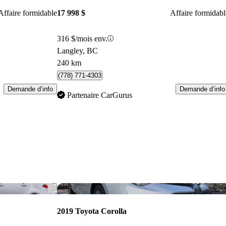
Affaire formidable
17 998 $
Affaire formidabl
316 $/mois env.
Langley, BC
240 km
(778) 771-4303
Demande d’info
Demande d’info
Partenaire CarGurus
Enregistrer cette annonce
Enr
2019 Toyota Corolla