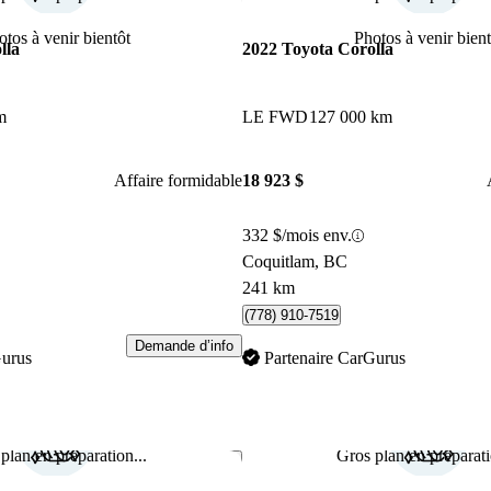
otos à venir bientôt
Photos à venir bient
lla
2022 Toyota Corolla
m
LE FWD
127 000 km
Affaire formidable
18 923 $
332 $/mois env.
Coquitlam, BC
241 km
(778) 910-7519
Demande d’info
Gurus
Partenaire CarGurus
plan en préparation...
Gros plan en préparati
Enregistrer cette annonce