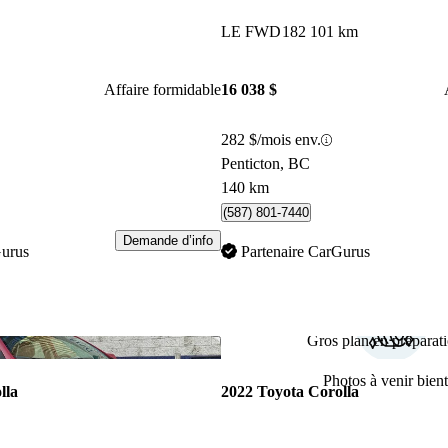
LE FWD
182 101 km
Affaire formidable
16 038 $
282 $/mois env.
Penticton, BC
140 km
(587) 801-7440
Demande d’info
Gurus
Partenaire CarGurus
Gros plan en préparati
Enregistrer cette annonce
Photos à venir bient
lla
2022 Toyota Corolla