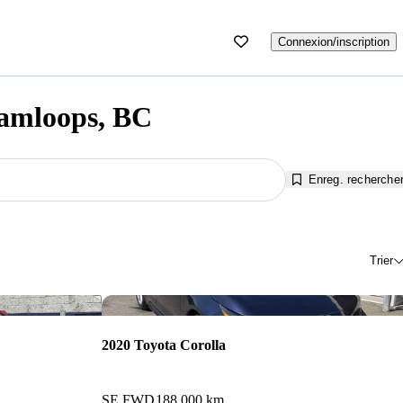
Connexion/inscription
Kamloops, BC
Enreg. recherche
Trier
Enregistrer cette annonce
Enr
2020 Toyota Corolla
SE FWD
188 000 km