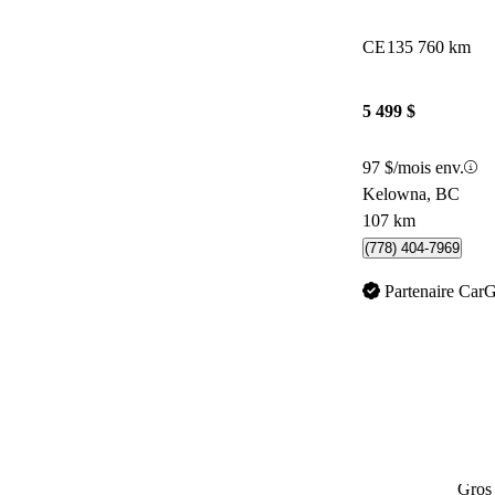
CE
135 760 km
5 499 $
97 $/mois env.
Kelowna, BC
107 km
(778) 404-7969
Partenaire Car
Gros 