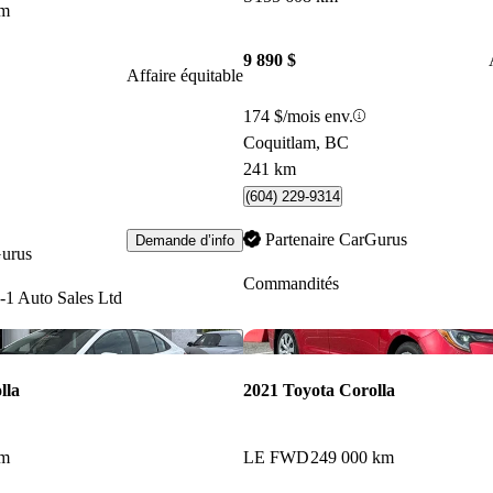
km
9 890 $
Affaire équitable
174 $/mois env.
Coquitlam, BC
241 km
(604) 229-9314
Partenaire CarGurus
Demande d’info
Gurus
Commandités
-1 Auto Sales Ltd
Enregistrer cette annonce
lla
2021 Toyota Corolla
km
LE FWD
249 000 km