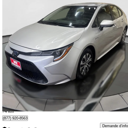
2020 Toyota Corolla Hybrid
LE FWD
209 054 km
16 500 $
Bonne affai
290 $/mois env.
Toronto, ON
74 km
(877) 920-8563
Demande d’info