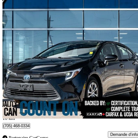
2023 Toyota Corolla Hybrid
LE FWD
96 474 km
22 986 $
Affaire formidab
403 $/mois env.
Innisfil, ON
10 km
(705) 468-0334
Demande d’info
Partenaire CarGurus