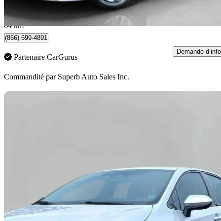
482 $/mois env.
North York, ON
64 km
(866) 699-4891
Demande d’info
Partenaire CarGurus
Commandité par
Superb Auto Sales Inc.
En