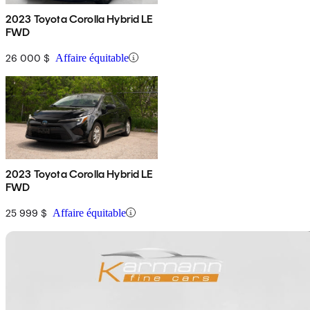
2023 Toyota Corolla Hybrid LE
FWD
26 000 $
Affaire équitable
2023 Toyota Corolla Hybrid LE
FWD
25 999 $
Affaire équitable
En