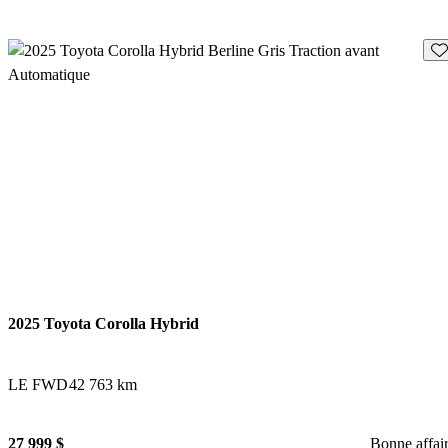
En
2025 Toyota Corolla Hybrid
LE FWD
42 763 km
27 999 $
Bonne affai