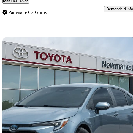
(855) 697-0085
Demande d’info
Partenaire CarGurus
En
2023 Toyota Corolla Hybrid