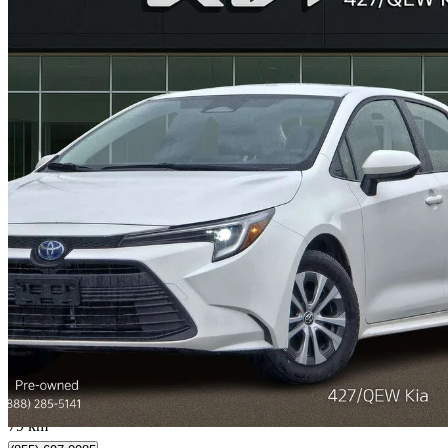
2025 Toyota Corolla Hybrid
LE AWD
20 273 km
29 588 $
Affaire formidab
519 $/mois env.
Etobicoke, ON
79 km