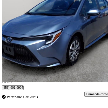
2023 Toyota Corolla Hybrid
LE FWD
74 358 km
24 600 $
Bonne affai
432 $/mois env.
Toronto, ON
74 km
(855) 901-9994
Demande d’info
Partenaire CarGurus