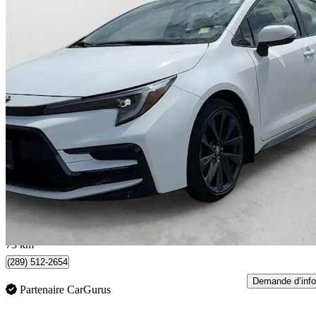
2025 Toyota Corolla Hybrid
SE AWD
28 373 km
33 300 $
Bonne affai
584 $/mois env.
Whitby, ON
73 km
(289) 512-2654
Demande d’info
Partenaire CarGurus