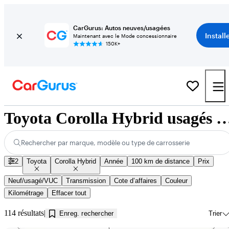
CarGurus: Autos neuves/usagées
Install
Maintenant avec le Mode concessionnaire
150K+
Toyota Corolla Hybrid usagés à vendre près de
Rechercher par marque, modèle ou type de carrosserie
2
Toyota
Corolla Hybrid
Année
100 km de distance
Prix
Neuf/usagé/VUC
Transmission
Cote d’affaires
Couleur
Kilométrage
Effacer tout
114 résultats
Enreg. rechercher
Trier