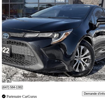
2022 Toyota Corolla Hybrid
FWD
100 178 km
22 895 $
Bonne affai
402 $/mois env.
Scarborough, ON
68 km
(647) 584-1382
Demande d’info
Partenaire CarGurus