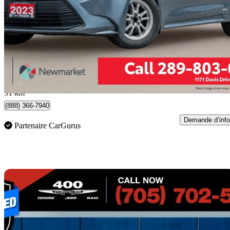
LE AWD
123 783 km
23 799 $
Affaire formidab
418 $/mois env.
Newmarket, ON
31 km
(888) 366-7940
Demande d’info
Partenaire CarGurus
En