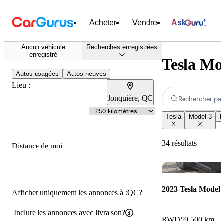
Acheter
Vendre
Ask
Aucun véhicule
Recherches enregistrées
enregistré
Tesla Mo
Autos usagées
Autos neuves
Lieu :
Jonquière, QC
Rechercher pa
Tesla
Model 3
34 résultats
Distance de moi
2023 Tesla Model
Afficher uniquement les annonces à :QC?
Inclure les annonces avec livraison?
RWD
59 500 km