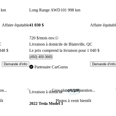
 km
Long Range AWD
101 998 km
Affaire équitable
41 030 $
Affaire équitabl
720 $/mois env.
C
Livraison à domicile de Blainville, QC
348 $
Le prix comprend la livraison pour 1 040 $
(450) 400-3665
Demande d’info
Demande d’info
Partenaire CarGurus
on...
Gros plan en préparation...
Enregistrer cette annonce
Enr
Livraison à domicile
ôt
Photos à venir bientôt
2022 Tesla Model 3