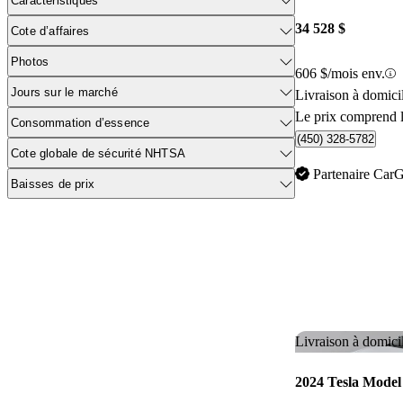
Caractéristiques
34 528 $
Cote d’affaires
Photos
606 $/mois env.
Jours sur le marché
Livraison à domici
Le prix comprend l
Consommation d’essence
(450) 328-5782
Cote globale de sécurité NHTSA
Partenaire Car
Baisses de prix
Livraison à domici
2024 Tesla Model