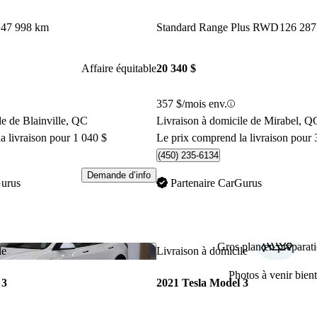
47 998 km
Standard Range Plus RWD
126 287
Affaire équitable
20 340 $
357 $/mois env.
le de Blainville, QC
Livraison à domicile de Mirabel, Q
a livraison pour 1 040 $
Le prix comprend la livraison pour 
(450) 235-6134
Demande d’info
Gurus
Partenaire CarGurus
Gros plan en préparati
Enregistrer cette annonce
le
Livraison à domicile
Photos à venir bient
 3
2021 Tesla Model 3