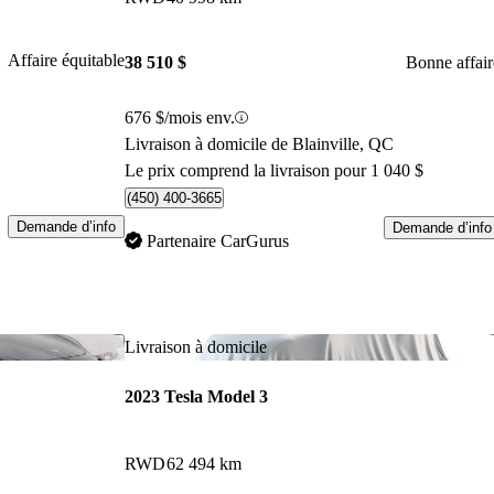
Affaire équitable
38 510 $
Bonne affair
676 $/mois env.
Livraison à domicile de Blainville, QC
Le prix comprend la livraison pour 1 040 $
(450) 400-3665
Demande d’info
Demande d’info
Partenaire CarGurus
Enregistrer cette annonce
Enr
Livraison à domicile
2023 Tesla Model 3
RWD
62 494 km