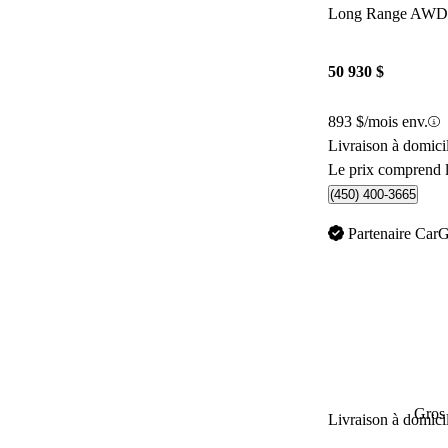
Long Range AWD
50 930 $
893 $/mois env.
Livraison à domici
Le prix comprend l
(450) 400-3665
Partenaire Car
Gros 
Livraison à domici