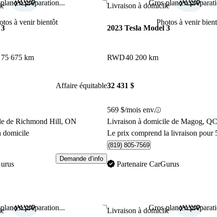
plan en préparation...
Gros plan en préparati
Enregistrer cette annonce
le
Livraison à domicile
otos à venir bientôt
Photos à venir bient
 3
2023 Tesla Model 3
D
75 675 km
RWD
40 200 km
Affaire équitable
32 431 $
569 $/mois env.
ile de Richmond Hill, ON
Livraison à domicile de Magog, Q
à domicile
Le prix comprend la livraison pour 
(819) 805-7569
Demande d’info
Gurus
Partenaire CarGurus
plan en préparation...
Gros plan en préparati
Enregistrer cette annonce
le
Livraison à domicile