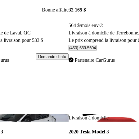
Bonne affaire
32 165 $
564 $/mois env.
le de Laval, QC
Livraison à domicile de Terrebonn
a livraison pour 533 $
Le prix comprend la livraison pour 
(450) 639-5504
Demande d’info
Gurus
Partenaire CarGurus
Enregistrer cette annonce
le
Livraison à domicile
 3
2020 Tesla Model 3