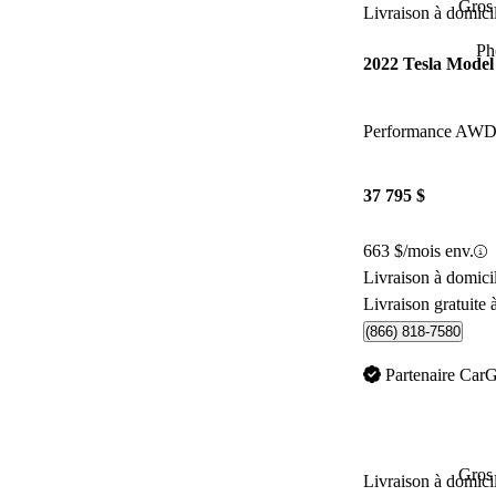
Gros 
Livraison à domici
Ph
2022 Tesla Model
Performance AW
37 795 $
663 $/mois env.
Livraison à domic
Livraison gratuite 
(866) 818-7580
Partenaire Car
Gros 
Livraison à domici