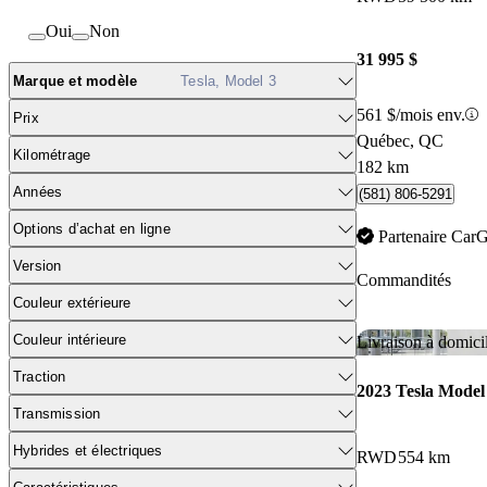
Oui
Non
31 995 $
Marque et modèle
Tesla, Model 3
561 $/mois env.
Prix
Québec, QC
Kilométrage
182 km
Années
(581) 806-5291
Options d’achat en ligne
Partenaire Car
Version
Commandités
Couleur extérieure
Couleur intérieure
Livraison à domici
Traction
2023 Tesla Model
Transmission
Hybrides et électriques
RWD
554 km