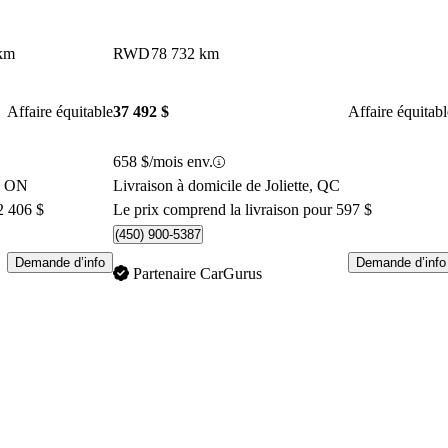
km
RWD
78 732 km
Affaire équitable
37 492 $
Affaire équitabl
658 $/mois env.
k, ON
Livraison à domicile de Joliette, QC
2 406 $
Le prix comprend la livraison pour 597 $
(450) 900-5387
Demande d’info
Demande d’info
Partenaire CarGurus