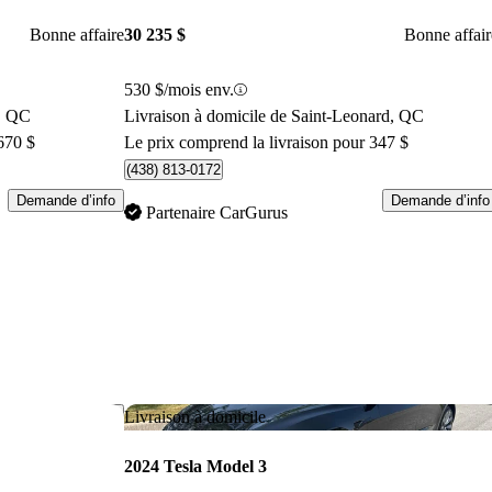
Bonne affaire
30 235 $
Bonne affair
530 $/mois env.
e, QC
Livraison à domicile de Saint-Leonard, QC
670 $
Le prix comprend la livraison pour 347 $
(438) 813-0172
Demande d’info
Demande d’info
Partenaire CarGurus
Enregistrer cette annonce
Enr
Livraison à domicile
2024 Tesla Model 3