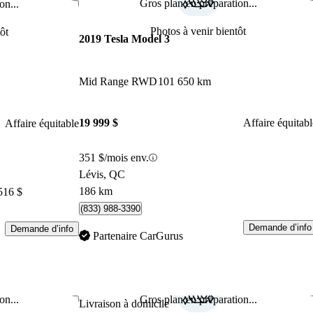
Gros plan en préparation...
on...
Enregistrer cette annonce
Enr
Photos à venir bientôt
ôt
2019 Tesla Model 3
Mid Range RWD
101 650 km
19 999 $
Affaire équitabl
Affaire équitable
351 $/mois env.
Lévis, QC
C
186 km
516 $
(833) 988-3390
Demande d’info
Demande d’info
Partenaire CarGurus
on...
Gros plan en préparation...
Enregistrer cette annonce
Enr
Livraison à domicile