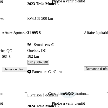
Photos à venir bientôt
ôt
2023 Tesla Model 3
RWD
59 500 km
km
31 995 $
Affaire équitabl
Affaire équitable
561 $/mois env.
Québec, QC
ache, QC
182 km
1 081 $
(581) 806-5291
Demande d’info
Demande d’info
Partenaire CarGurus
on...
Gros plan en préparation...
Enregistrer cette annonce
Enr
Livraison à domicile
ôt
Photos à venir bientôt
2024 Tesla Model 3