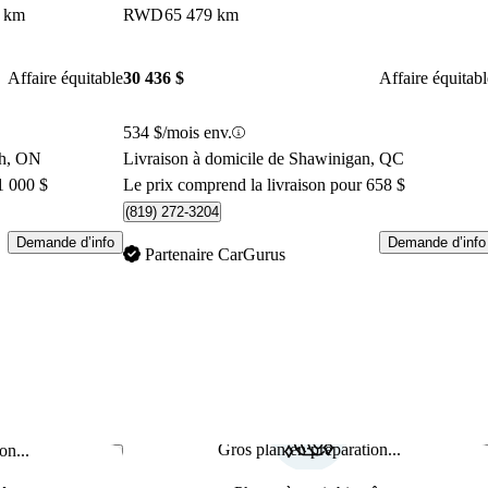
 km
RWD
65 479 km
Affaire équitable
30 436 $
Affaire équitabl
534 $/mois env.
gh, ON
Livraison à domicile de Shawinigan, QC
1 000 $
Le prix comprend la livraison pour 658 $
(819) 272-3204
Demande d’info
Demande d’info
Partenaire CarGurus
Gros plan en préparation...
on...
Enregistrer cette annonce
Enr