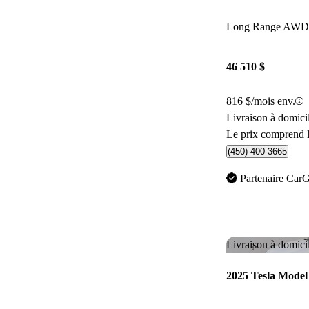
Long Range AWD
46 510 $
816 $/mois env.
Livraison à domici
Le prix comprend l
(450) 400-3665
Partenaire Car
Livraison à domici
2025 Tesla Model