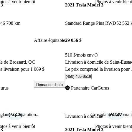
otos à venir bientôt
Photos à venir bient
 3
2021 Tesla Model 3
46 708 km
Standard Range Plus RWD
52 552 
Affaire équitable
29 056 $
510 $/mois env.
le de Brossard, QC
Livraison à domicile de Saint-Eust
a livraison pour 1 069 $
Le prix comprend la livraison pour 
(450) 485-8519
Demande d’info
Gurus
Partenaire CarGurus
plan en préparation...
Gros plan en préparati
Enregistrer cette annonce
le
Livraison à domicile
otos à venir bientôt
Photos à venir bient
 3
2021 Tesla Model 3