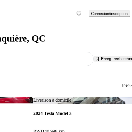
Connexion/inscription
nquière, QC
Enreg. recherche
Trier
Enregistrer cette annonce
Enr
Livraison à domicile
2024 Tesla Model 3
RWD
40 998 km