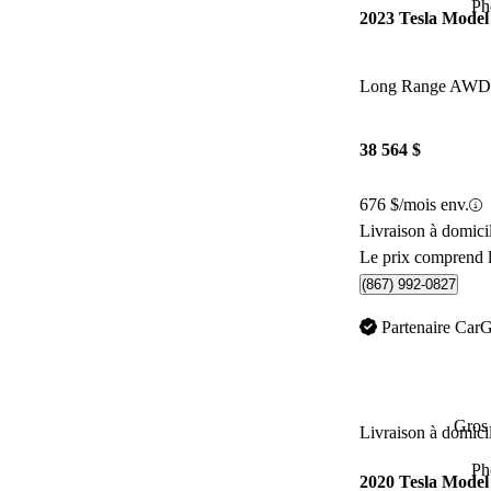
Ph
2023 Tesla Model
Long Range AWD
38 564 $
676 $/mois env.
Livraison à domici
Le prix comprend l
(867) 992-0827
Partenaire Car
Gros 
Livraison à domici
Ph
2020 Tesla Model