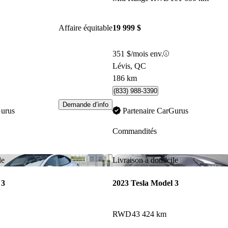
Affaire équitable
19 999 $
351 $/mois env.
Lévis, QC
186 km
(833) 988-3390
Demande d’info
Gurus
Partenaire CarGurus
Commandités
Enregistrer cette annonce
le
Livraison à domicile
 3
2023 Tesla Model 3
RWD
43 424 km