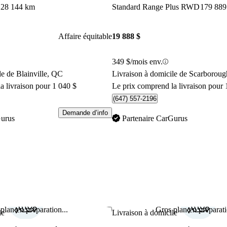
28 144 km
Standard Range Plus RWD
179 889
Affaire équitable
19 888 $
349 $/mois env.
le de Blainville, QC
Livraison à domicile de Scarborou
a livraison pour 1 040 $
Le prix comprend la livraison pour 
(647) 557-2196
Demande d’info
Gurus
Partenaire CarGurus
plan en préparation...
Gros plan en préparati
Enregistrer cette annonce
le
Livraison à domicile