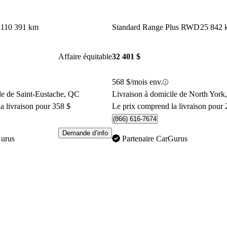
110 391 km
Standard Range Plus RWD
25 842 
Affaire équitable
32 401 $
568 $/mois env.
le de Saint-Eustache, QC
Livraison à domicile de North Yor
a livraison pour 358 $
Le prix comprend la livraison pour 
(866) 616-7674
Demande d’info
Gurus
Partenaire CarGurus