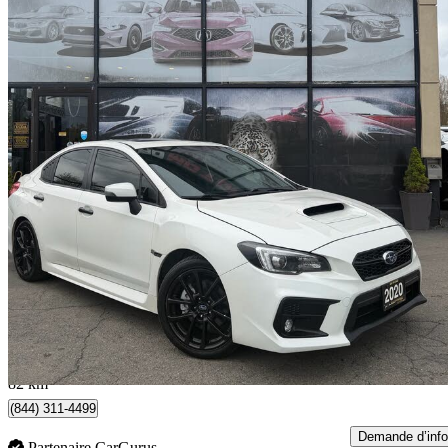
2020 Subaru WRX
Sport-tech AWD
108 590 km
19 288 $
Affaire formidab
339 $/mois env.
Mississauga, ON
82 km
(844) 311-4499
Demande d’info
Partenaire CarGurus