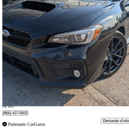
2019 Subaru WRX
Sport-tech AWD
119 199 km
18 950 $
Affaire formidab
333 $/mois env.
Toronto, ON
62 km
(866) 427-0932
Demande d’info
Partenaire CarGurus