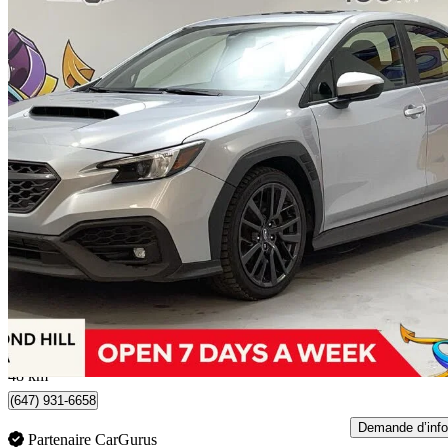
2023 Subaru WRX
Sport AWD
43 779 km
29 799 $
Affaire formidab
523 $/mois env.
Richmond Hill, ON
48 km
(647) 931-6658
Demande d’info
Partenaire CarGurus