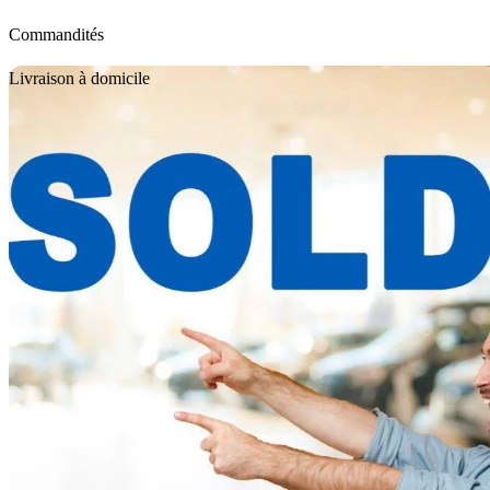
Commandités
En
Livraison à domicile
2023 Subaru WRX
AWD
21 242 km