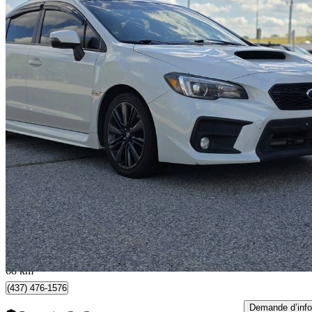
2018 Subaru WRX
Sport
132 241 km
17 495 $
Affaire formidab
307 $/mois env.
Toronto, ON
68 km
(437) 476-1576
Demande d’info