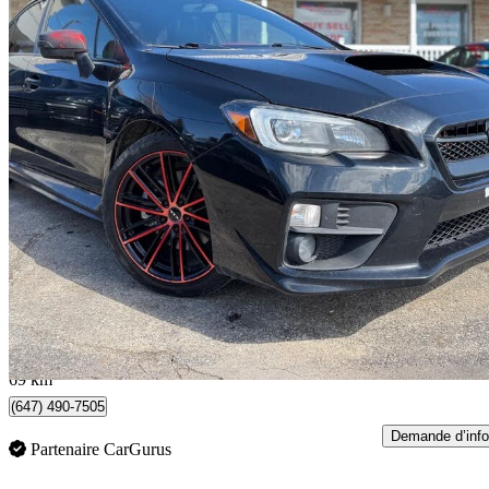
2017 Subaru WRX
Sport-tech
171 821 km
13 888 $
Affaire formidab
244 $/mois env.
Scarborough , ON
69 km
(647) 490-7505
Demande d’info
Partenaire CarGurus