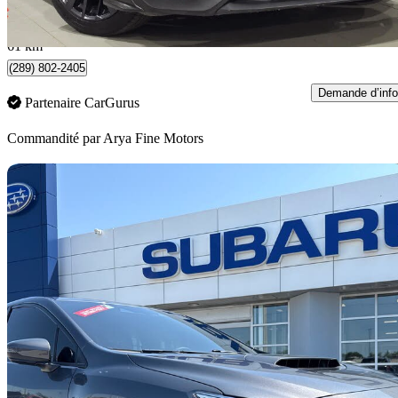
542 $/mois env.
North York, ON
61 km
(289) 802-2405
Demande d’info
Partenaire CarGurus
Commandité par
Arya Fine Motors
En