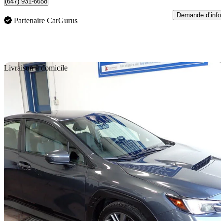
(647) 931-6658
Demande d’info
Partenaire CarGurus
En
Livraison à domicile
2024 Subaru WRX