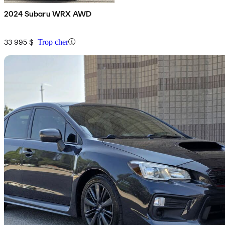
2024 Subaru WRX AWD
33 995 $
Trop cher
En
2018 Subaru WRX