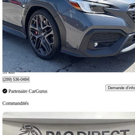
2024 Subaru WRX
RS AWD
21 630 km
35 488 $
Bonne affai
623 $/mois env.
Newmarket, ON
31 km
(289) 536-0484
Demande d’info
Partenaire CarGurus
Commandités
En