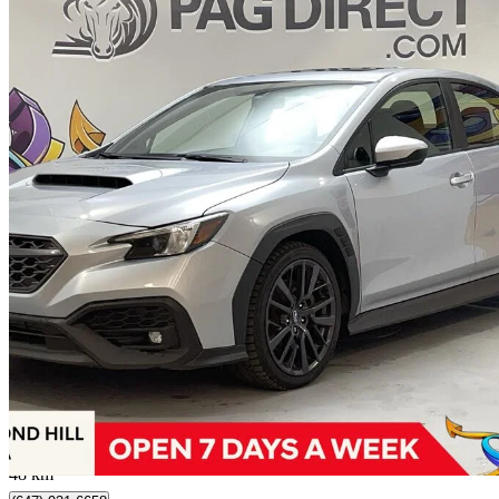
2023 Subaru WRX
Sport AWD
43 779 km
29 799 $
Affaire formidab
523 $/mois env.
Richmond Hill, ON
48 km