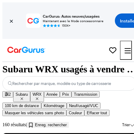
CarGurus: Autos neuves/usagées
Install
Maintenant avec le Mode concessionnaire
150K+
Subaru WRX usagés à vendre près de 
Rechercher par marque, modèle ou type de carrosserie
2
Subaru
WRX
Année
Prix
Transmission
100 km de distance
Kilométrage
Neuf/usagé/VUC
Masquer les véhicules sans photo
Couleur
Effacer tout
160 résultats
Enreg. rechercher
Trier