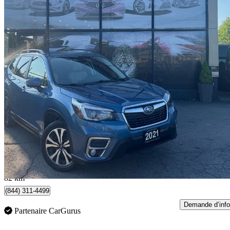
2021 Subaru Forester
Limited Wagon AWD
130 207 km
22 498 $
Bonne affai
395 $/mois env.
Mississauga, ON
82 km
(844) 311-4499
Demande d’info
Partenaire CarGurus