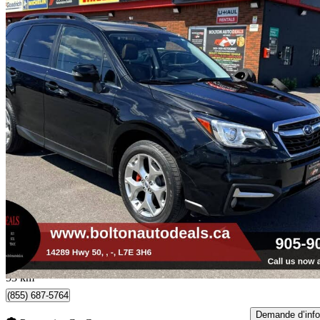
2018 Subaru Forester
2.5i Limited
77 412 km
21 495 $
Bonne affai
377 $/mois env.
Bolton, ON
53 km
(855) 687-5764
Demande d’info