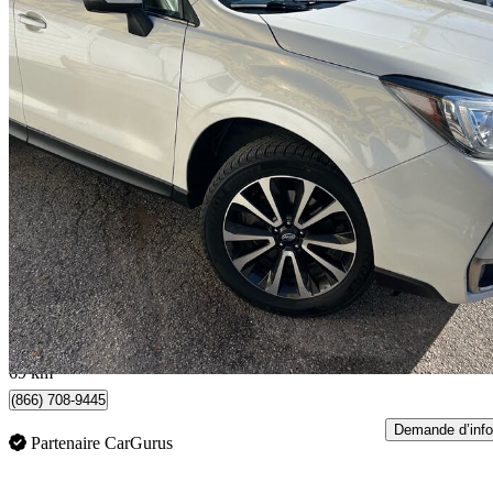
2018 Subaru Forester
2.0XT Touring
196 115 km
12 995 $
Bonne affai
228 $/mois env.
Scarborough, ON
69 km
(866) 708-9445
Demande d’info
Partenaire CarGurus