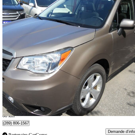
2014 Subaru Forester
85 000 km
10 995 $
Affaire formidab
193 $/mois env.
Scarborough, ON
68 km
(289) 806-1567
Demande d’info
Partenaire CarGurus