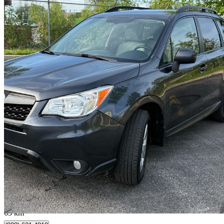
2014 Subaru Forester
2.5i Convenience
169 000 km
8 478 $
Affaire formidab
149 $/mois env.
North York , ON
63 km