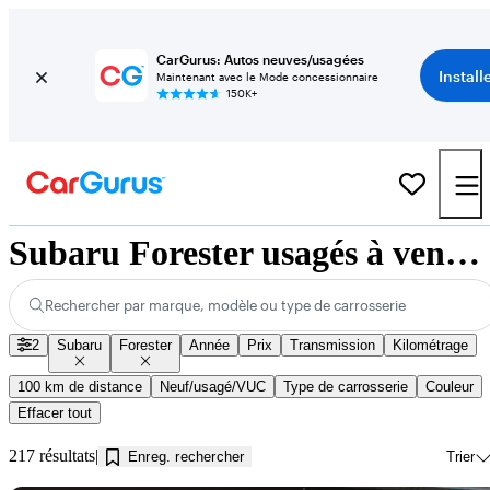
CarGurus: Autos neuves/usagées
Install
Maintenant avec le Mode concessionnaire
150K+
Subaru Forester usagés à vendre près de Innisfil, ON
Rechercher par marque, modèle ou type de carrosserie
2
Subaru
Forester
Année
Prix
Transmission
Kilométrage
100 km de distance
Neuf/usagé/VUC
Type de carrosserie
Couleur
Effacer tout
217 résultats
Enreg. rechercher
Trier