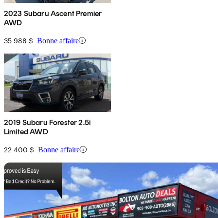
2023 Subaru Ascent Premier
AWD
35 988 $
Bonne affaire
2019 Subaru Forester 2.5i
Limited AWD
22 400 $
Bonne affaire
En