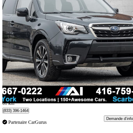
2017 Subaru Forester
2.0XT Limited
100 162 km
19 980 $
Bonne affai
351 $/mois env.
North York, ON
61 km
(833) 396-1464
Demande d’info
Partenaire CarGurus