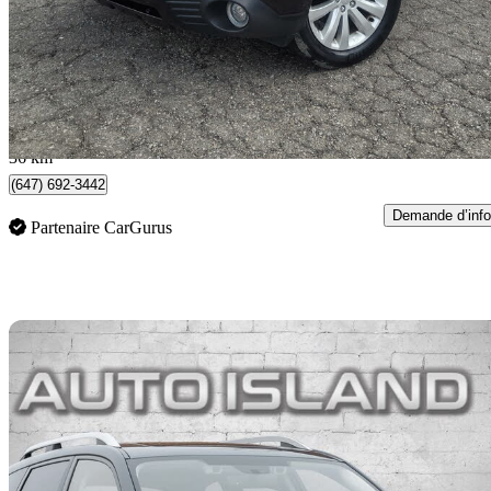
5 299 $
Affaire formidab
93 $/mois env.
Aurora, ON
36 km
(647) 692-3442
Demande d’info
Partenaire CarGurus
En