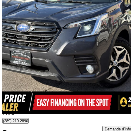
2022 Subaru Forester
Touring Crossover AWD
78 877 km
27 588 $
Affaire formidab
484 $/mois env.
Mississauga, ON
79 km
(289) 210-2890
Demande d’info