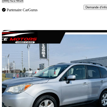
(888) 621-4818
Demande d’info
Partenaire CarGurus
En
2014 Subaru Forester