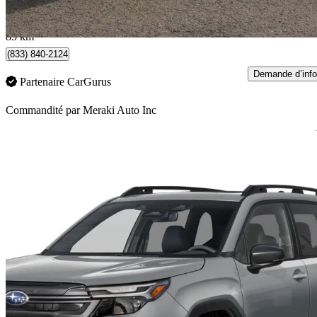
369 $/mois env.
Acton, ON
85 km
(833) 840-2124
Demande d’info
Partenaire CarGurus
Commandité par
Meraki Auto Inc
En