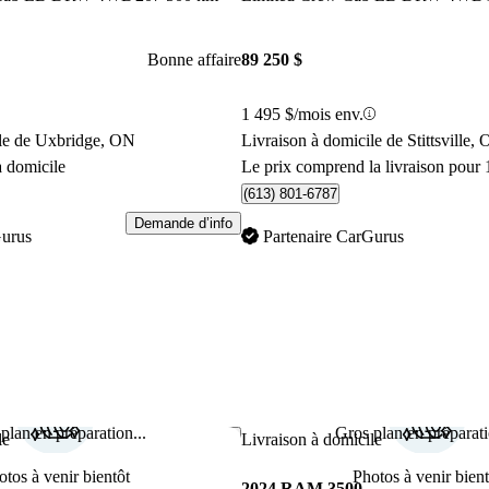
Bonne affaire
89 250 $
1 495 $/mois env.
ile de Uxbridge, ON
Livraison à domicile de Stittsville,
à domicile
Le prix comprend la livraison pour 
(613) 801-6787
Demande d’info
Gurus
Partenaire CarGurus
plan en préparation...
Gros plan en préparati
Enregistrer cette annonce
le
Livraison à domicile
otos à venir bientôt
Photos à venir bient
2024 RAM 3500