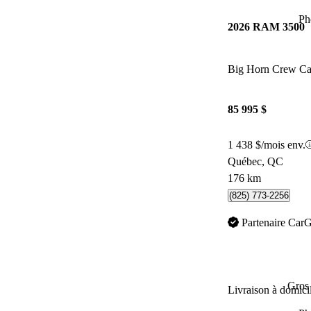
Ph
2026 RAM 3500
Big Horn Crew 
85 995 $
1 438 $/mois env.
Québec, QC
176 km
(825) 773-2256
Partenaire Car
Gros 
Livraison à domici