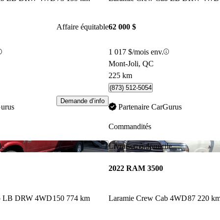
Affaire équitable
62 000 $
1 017 $/mois env.
Mont-Joli, QC
225 km
(873) 512-5054
Demande d’info
Gurus
Partenaire CarGurus
Commandités
Enregistrer cette annonce
le
Livraison à domicile
2022 RAM 3500
ab LB DRW 4WD
150 774 km
Laramie Crew Cab 4WD
87 220 k