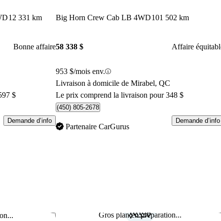
WD
12 331 km
Big Horn Crew Cab LB 4WD
101 502 km
Bonne affaire
58 338 $
Affaire équitabl
953 $/mois env.
Livraison à domicile de Mirabel, QC
597 $
Le prix comprend la livraison pour 348 $
(450) 805-2678
Demande d’info
Demande d’info
Partenaire CarGurus
Gros plan en préparation...
on...
Enregistrer cette annonce
Enr