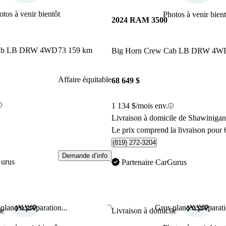
otos à venir bientôt
Photos à venir bient
2024 RAM 3500
Cab LB DRW 4WD
73 159 km
Big Horn Crew Cab LB DRW 4W
Affaire équitable
68 649 $
1 134 $/mois env.
Livraison à domicile de Shawiniga
Le prix comprend la livraison pour 
(819) 272-3204
Demande d’info
Gurus
Partenaire CarGurus
plan en préparation...
Gros plan en préparati
Enregistrer cette annonce
le
Livraison à domicile