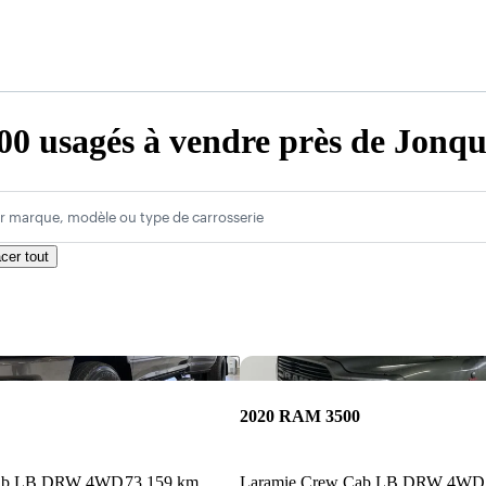
 usagés à vendre près de Jonqu
r marque, modèle ou type de carrosserie
cer tout
Enregistrer cette annonce
2020 RAM 3500
Cab LB DRW 4WD
73 159 km
Laramie Crew Cab LB DRW 4WD