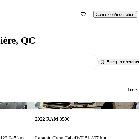
Connexion/inscription
ière, QC
Enreg. recherche
Trier
Enregistrer cette annonce
Enr
2022 RAM 3500
123 045 km
Laramie Crew Cab 4WD
51 897 km