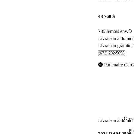
48 760 $
785 $/mois env.
Livraison à domic
Livraison gratuite 
(672) 202-5655
Partenaire Car
Gros 
Livraison à domici
Ph
2024 RAM 3500