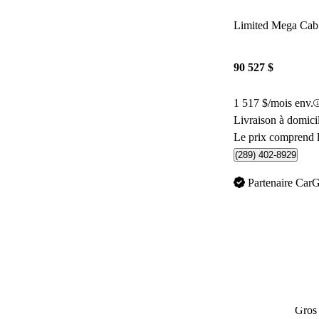
Limited Mega C
90 527 $
1 517 $/mois env.
Livraison à domici
Le prix comprend l
(289) 402-8929
Partenaire Car
Gros 