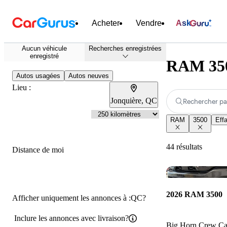
Acheter
Vendre
Ask
Aucun véhicule
Recherches enregistrées
enregistré
RAM 3500
Autos usagées
Autos neuves
Lieu :
Jonquière, QC
Rechercher pa
RAM
3500
Effa
44 résultats
Distance de moi
2026 RAM 3500
Afficher uniquement les annonces à :QC?
Inclure les annonces avec livraison?
Big Horn Crew 