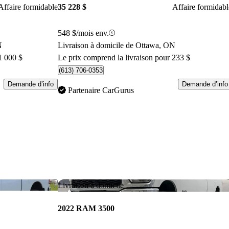
Affaire formidable
35 228 $
Affaire formidabl
548 $/mois env.
N
Livraison à domicile de Ottawa, ON
1 000 $
Le prix comprend la livraison pour 233 $
(613) 706-0353
Demande d’info
Demande d’info
Partenaire CarGurus
Enregistrer cette annonce
Enr
Livraison à domicile
2022 RAM 3500