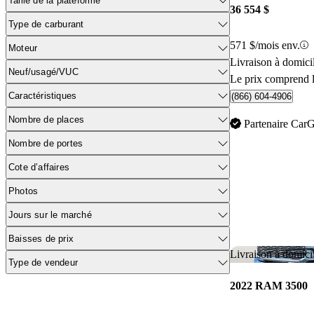
Taille de la plateforme
36 554 $
Type de carburant
571 $/mois env.
Moteur
Livraison à domic
Neuf/usagé/VUC
Le prix comprend l
Caractéristiques
(866) 604-4906
Nombre de places
Partenaire Car
Nombre de portes
Cote d’affaires
Photos
Jours sur le marché
Baisses de prix
Livraison à domici
Type de vendeur
2022 RAM 3500