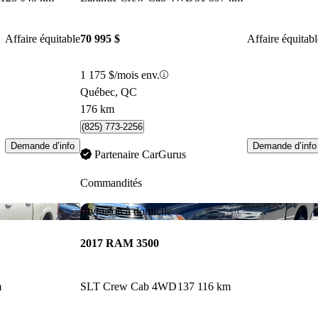
Affaire équitable
70 995 $
Affaire équitabl
1 175 $/mois env.
Québec, QC
176 km
(825) 773-2256
Demande d’info
Demande d’info
Partenaire CarGurus
Commandités
Enregistrer cette annonce
Enr
Livraison à domicile
2017 RAM 3500
m
SLT Crew Cab 4WD
137 116 km