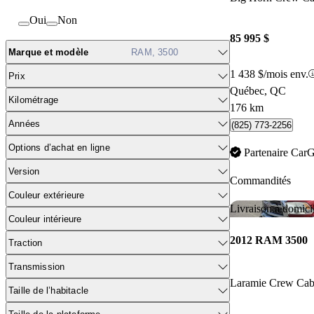
Oui
Non
85 995 $
Marque et modèle
RAM, 3500
1 438 $/mois env.
Prix
Québec, QC
Kilométrage
176 km
Années
(825) 773-2256
Options d’achat en ligne
Partenaire Car
Version
Commandités
Couleur extérieure
Livraison à domici
Couleur intérieure
2012 RAM 3500
Traction
Transmission
Laramie Crew C
Taille de l’habitacle