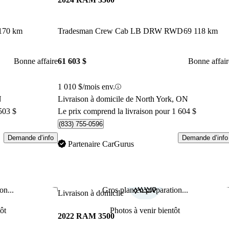
170 km
Tradesman Crew Cab LB DRW RWD
69 118 km
Bonne affaire
61 603 $
Bonne affair
1 010 $/mois env.
N
Livraison à domicile de North York, ON
503 $
Le prix comprend la livraison pour 1 604 $
(833) 755-0596
Demande d’info
Demande d’info
Partenaire CarGurus
on...
Gros plan en préparation...
Enregistrer cette annonce
Enr
Livraison à domicile
ôt
Photos à venir bientôt
2022 RAM 3500