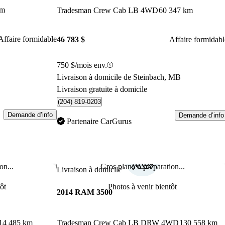
km
Tradesman Crew Cab LB 4WD
60 347 km
Affaire formidable
46 783 $
Affaire formidabl
750 $/mois env.
Livraison à domicile de Steinbach, MB
Livraison gratuite à domicile
(204) 819-0203
Demande d’info
Demande d’info
Partenaire CarGurus
on...
Gros plan en préparation...
Enregistrer cette annonce
Enr
Livraison à domicile
ôt
Photos à venir bientôt
2014 RAM 3500
14 485 km
Tradesman Crew Cab LB DRW 4WD
130 558 km