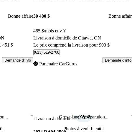
Bonne affaire
30 480 $
Bonne affair
465 $/mois env.
 ON
Livraison à domicile de Ottawa, ON
1 451 $
Le prix comprend la livraison pour 903 $
(613) 519-2708
Demande d’info
Demande d’info
Partenaire CarGurus
on...
Gros plan en préparation...
Enregistrer cette annonce
Enr
Livraison à domicile
ôt
Photos à venir bientôt
2024 RAM 3500