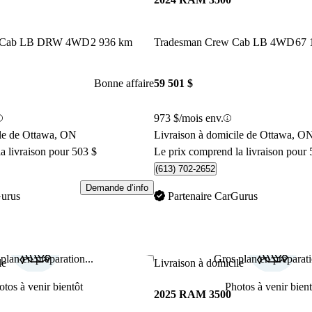
ar Cab LB DRW 4WD
2 936 km
Tradesman Crew Cab LB 4WD
67 
Bonne affaire
59 501 $
973 $/mois env.
ile de Ottawa, ON
Livraison à domicile de Ottawa, O
a livraison pour 503 $
Le prix comprend la livraison pour 
(613) 702-2652
Demande d’info
Gurus
Partenaire CarGurus
plan en préparation...
Gros plan en préparati
Enregistrer cette annonce
le
Livraison à domicile
otos à venir bientôt
Photos à venir bient
2025 RAM 3500