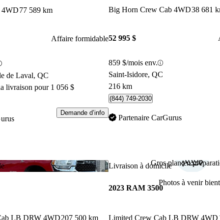
Big Horn Crew Cab 4WD
38 681 
b 4WD
77 589 km
52 995 $
Affaire formidable
859 $/mois env.
Saint-Isidore, QC
le de Laval, QC
216 km
a livraison pour 1 056 $
(844) 749-2030
Demande d’info
Partenaire CarGurus
Gurus
Gros plan en préparati
Enregistrer cette annonce
le
Livraison à domicile
Photos à venir bient
2023 RAM 3500
 Cab LB DRW 4WD
207 500 km
Limited Crew Cab LB DRW 4WD