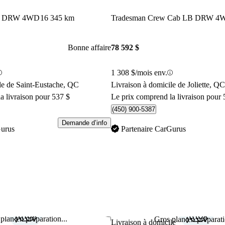
ab DRW 4WD
16 345 km
Tradesman Crew Cab LB DRW 4
Bonne affaire
78 592 $
1 308 $/mois env.
le de Saint-Eustache, QC
Livraison à domicile de Joliette, QC
a livraison pour 537 $
Le prix comprend la livraison pour 
(450) 900-5387
Demande d’info
Gurus
Partenaire CarGurus
plan en préparation...
Gros plan en préparati
Enregistrer cette annonce
Livraison à domicile