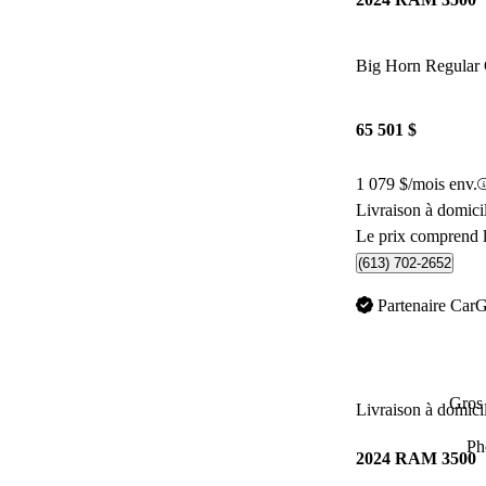
Big Horn Regul
65 501 $
1 079 $/mois env.
Livraison à domic
Le prix comprend l
(613) 702-2652
Partenaire Car
Gros 
Livraison à domici
Ph
2024 RAM 3500