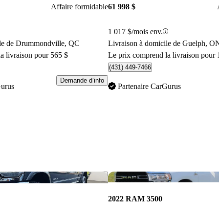
Affaire formidable
61 998 $
1 017 $/mois env.
ile de Drummondville, QC
Livraison à domicile de Guelph, O
a livraison pour 565 $
Le prix comprend la livraison pour 
(431) 449-7466
Demande d’info
Gurus
Partenaire CarGurus
Enregistrer cette annonce
le
2022 RAM 3500