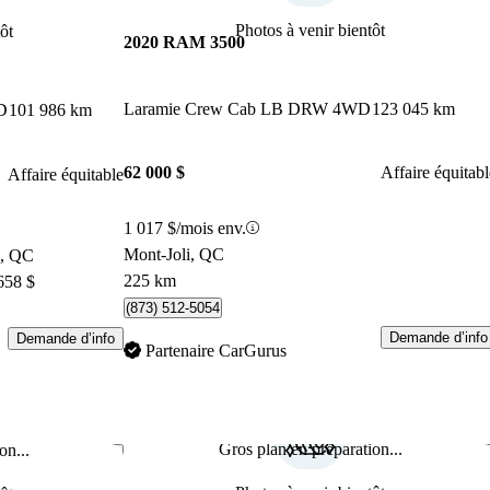
Photos à venir bientôt
ôt
2020 RAM 3500
Laramie Crew Cab LB DRW 4WD
123 045 km
D
101 986 km
62 000 $
Affaire équitabl
Affaire équitable
1 017 $/mois env.
Mont-Joli, QC
n, QC
225 km
658 $
(873) 512-5054
Demande d’info
Demande d’info
Partenaire CarGurus
Gros plan en préparation...
on...
Enregistrer cette annonce
Enr