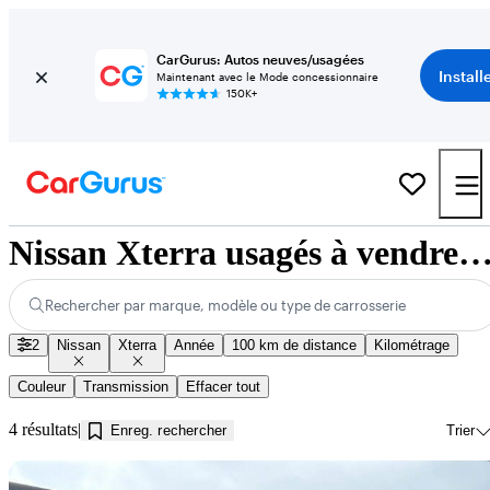
CarGurus: Autos neuves/usagées
Install
Maintenant avec le Mode concessionnaire
150K+
Nissan Xterra usagés à vendre près de Guelp
Rechercher par marque, modèle ou type de carrosserie
2
Nissan
Xterra
Année
100 km de distance
Kilométrage
Couleur
Transmission
Effacer tout
4 résultats
Enreg. rechercher
Trier
En