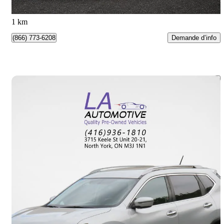
Toronto, ON
1 km
Demande d’info
(866) 773-6208
Enreg
2016 Nissan Rogue