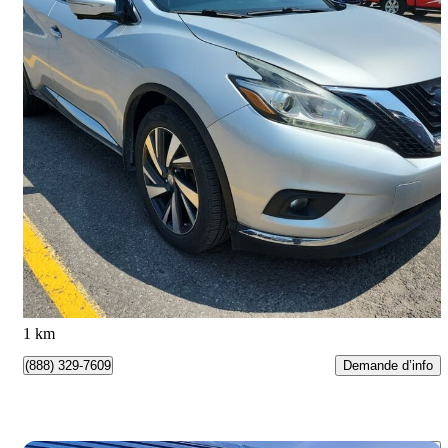
2015 Nissan Murano
Platinum AWD
171 763 km
9 995 $
Bonne affaire
176 $/mois env.
North York, ON
1 km
Demande d’info
(888) 329-7609