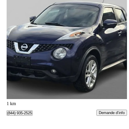
2016 Nissan Juke
SL AWD
165 000 km
6 950 $
Bonne affaire
122 $/mois env.
Toronto, ON
1 km
Demande d’info
(844) 935-2525