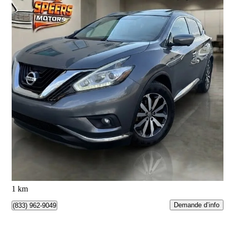
2015 Nissan Murano
SL AWD
167 462 km
9 850 $
Bonne affaire
173 $/mois env.
Oakville, ON
1 km
Demande d’info
(833) 962-9049