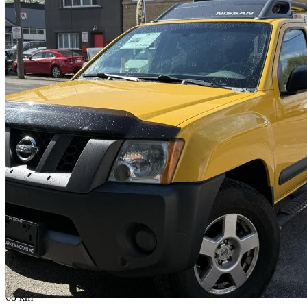
2006 Nissan Xterra
SE 4WD
208 243 km
4 888 $
Aucune co
86 $/mois env.
North York, ON
68 km