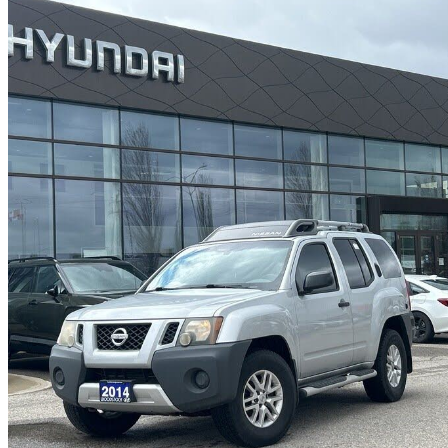
2014 Nissan Xterra
111 144 km
16 997 $
Affaire équitab
298 $/mois env.