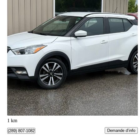
2019 Nissan Kicks
SV FWD
203 000 km
8 990 $
Affaire formidable
158 $/mois env.
Barrie, ON
1 km
Demande d’info
(289) 807-1082