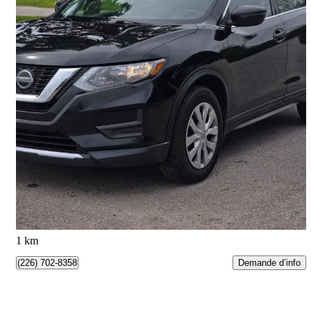
2018 Nissan Rogue
S FWD
182 455 km
8 995 $
Bonne affaire
158 $/mois env.
London, ON
1 km
Demande d’info
(226) 702-8358