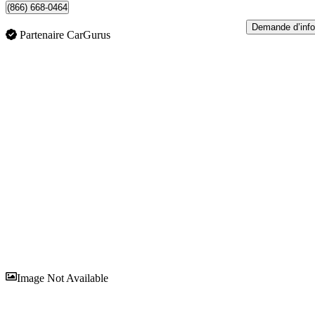
(866) 668-0464
Demande d’info
Partenaire CarGurus
En
Image Not Available