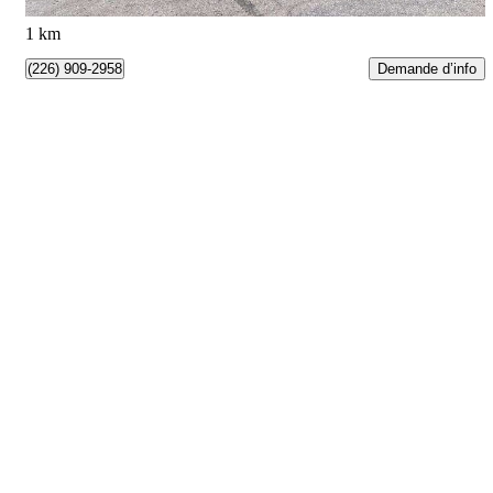
London, ON
1 km
Demande d’info
(226) 909-2958