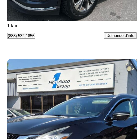
150 $/mois env.
Toronto, ON
1 km
Demande d’info
(888) 532-1856
Enreg