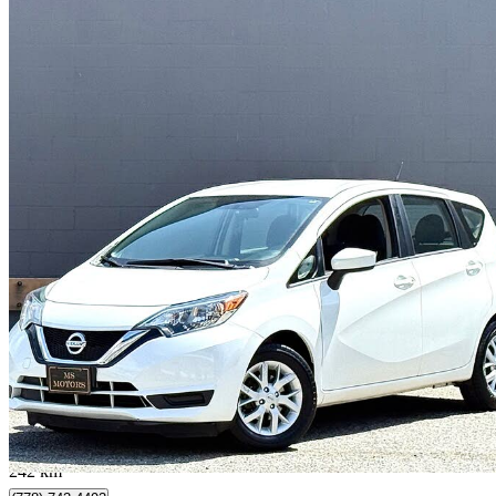
2018 Nissan Versa Note
SV FWD
124 000 km
8 999 $
Affaire formidab
158 $/mois env.
Surrey, BC
242 km