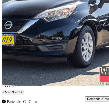
2019 Nissan Versa Note
SV FWD
118 472 km
9 900 $
Affaire formidab
174 $/mois env.
Port Moody, BC
235 km
(855) 596-3136
Demande d’info
Partenaire CarGurus