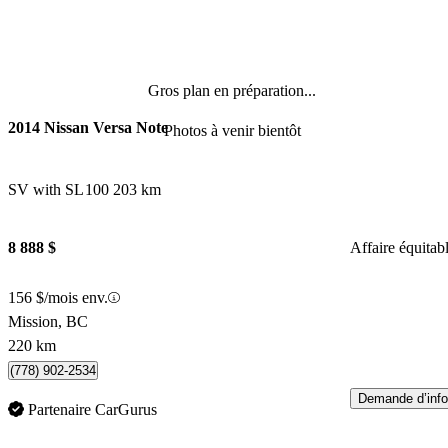
Gros plan en préparation...
2014 Nissan Versa Note
Photos à venir bientôt
SV with SL
100 203 km
8 888 $
Affaire équitab
156 $/mois env.
Mission, BC
220 km
(778) 902-2534
Demande d’info
Partenaire CarGurus