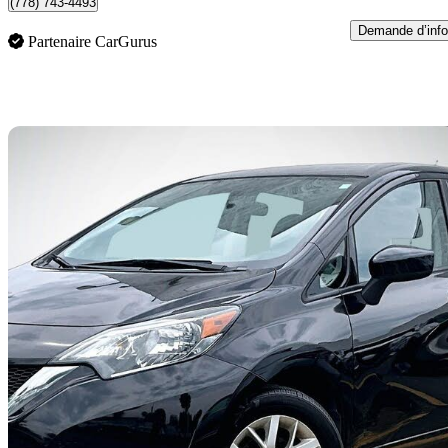
(778) 743-4493
Demande d’info
Partenaire CarGurus
En
2018 Nissan Versa Note