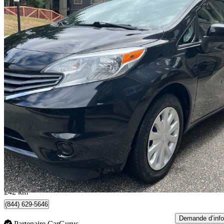
2014 Nissan Versa Note
S
98 007 km
7 600 $
Affaire formidab
134 $/mois env.
New Westminster, BC
242 km
(844) 629-5646
Demande d’info
Partenaire CarGurus