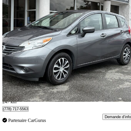
2016 Nissan Versa Note
SV
74 747 km
10 888 $
Affaire équitab
191 $/mois env.
Burnaby, BC
247 km
(778) 717-5563
Demande d’info
Partenaire CarGurus