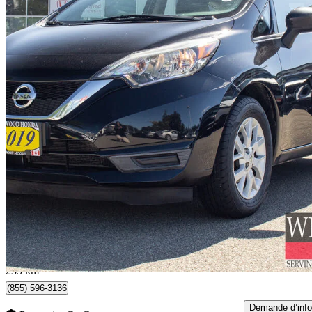
2019 Nissan Versa Note
SV FWD
118 472 km
9 900 $
Affaire formidab
174 $/mois env.
Port Moody, BC
235 km
(855) 596-3136
Demande d’info