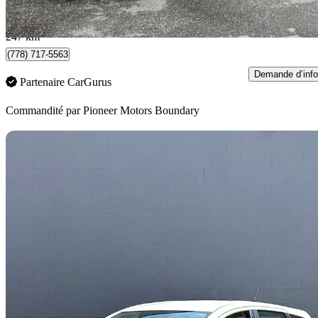
191 $/mois env.
Burnaby, BC
247 km
(778) 717-5563
Demande d’info
Partenaire CarGurus
Commandité par
Pioneer Motors Boundary
En