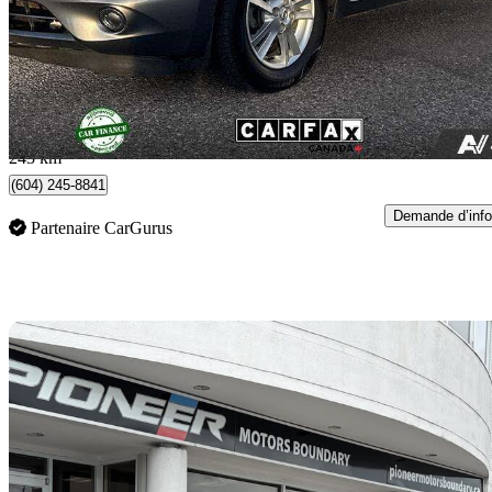
6 980 $
Bonne affai
123 $/mois env.
Surrey, BC
243 km
(604) 245-8841
Demande d’info
Partenaire CarGurus
En