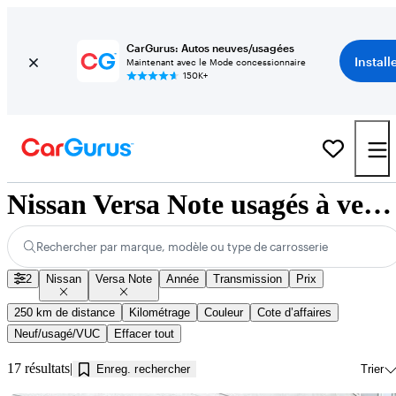
CarGurus: Autos neuves/usagées
Install
Maintenant avec le Mode concessionnaire
150K+
Nissan Versa Note usagés à vendre près de Kamloops, BC
Rechercher par marque, modèle ou type de carrosserie
2
Nissan
Versa Note
Année
Transmission
Prix
250 km de distance
Kilométrage
Couleur
Cote d’affaires
Neuf/usagé/VUC
Effacer tout
17 résultats
Enreg. rechercher
Trier