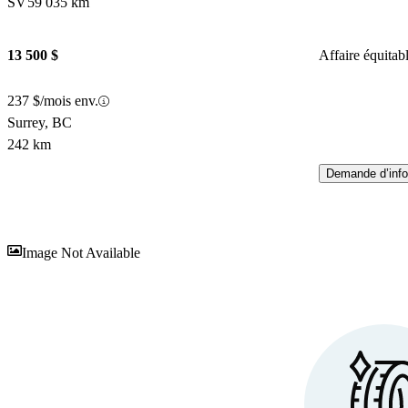
SV
59 035 km
13 500 $
Affaire équitab
237 $/mois env.
Surrey, BC
242 km
Demande d’info
En
Image Not Available