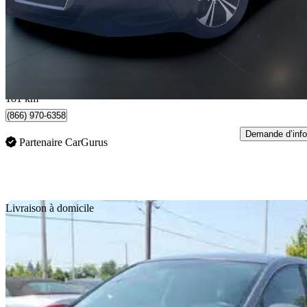
14 777 $
Bonne affai
260 $/mois env.
Lévis, QC
181 km
(866) 970-6358
Demande d’info
Partenaire CarGurus
En
Livraison à domicile