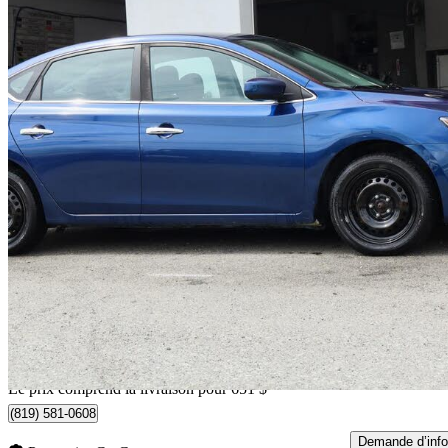
2019 Nissan Sentra
S FWD
163 181 km
6 126 $
Affaire formidab
108 $/mois env.
Livraison à domicile de Sherbrooke, QC
Le prix comprend la livraison pour 651 $
(819) 581-0608
Demande d’info