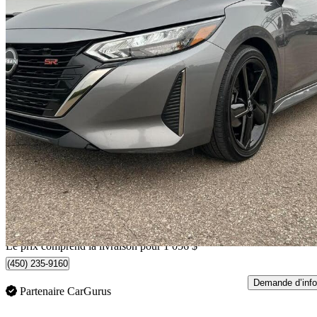
2024 Nissan Sentra
SR FWD
34 234 km
20 055 $
Affaire formidab
352 $/mois env.
Livraison à domicile de Laval, QC
Le prix comprend la livraison pour 1 056 $
(450) 235-9160
Demande d’info
Partenaire CarGurus