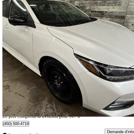
2021 Nissan Sentra
SR FWD
90 393 km
16 312 $
Bonne affai
286 $/mois env.
Livraison à domicile de Saint-Sulpice, QC
Le prix comprend la livraison pour 317 $
(450) 500-4719
Demande d’info