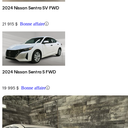
2024 Nissan Sentra SV FWD
21 915 $
Bonne affaire
2024 Nissan Sentra S FWD
19 995 $
Bonne affaire
En
Livraison à domicile