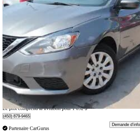
2018 Nissan Sentra
S FWD
116 392 km
10 069 $
Bonne affai
177 $/mois env.
Livraison à domicile de Sainte-Catherine, QC
Le prix comprend la livraison pour 1 092 $
(450) 879-9465
Demande d’info
Partenaire CarGurus