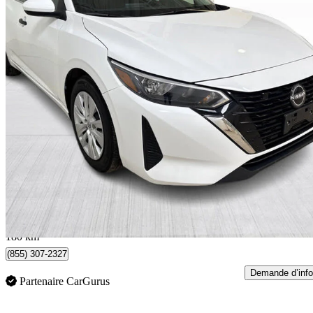
2024 Nissan Sentra
S FWD
52 894 km
17 999 $
Bonne affai
316 $/mois env.
Québec, QC
180 km
(855) 307-2327
Demande d’info
Partenaire CarGurus