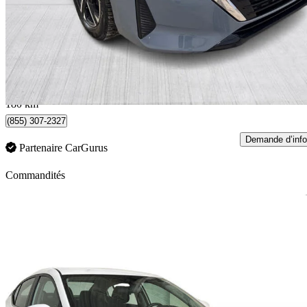
19 999 $
Bonne affai
351 $/mois env.
Québec, QC
180 km
(855) 307-2327
Demande d’info
Partenaire CarGurus
Commandités
En