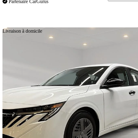
Partenaire CarGurus
En
Livraison à domicile
2026 Nissan Sentra
S FWD
873 km