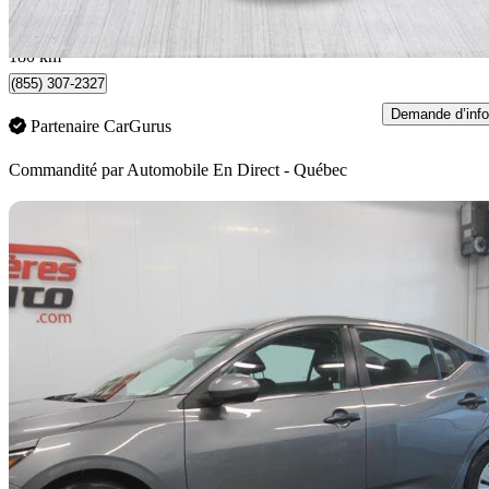
395 $/mois env.
Québec, QC
180 km
(855) 307-2327
Demande d’info
Partenaire CarGurus
Commandité par
Automobile En Direct - Québec
En