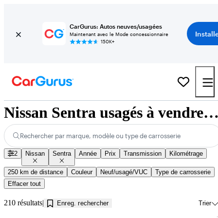
CarGurus: Autos neuves/usagées
Install
Maintenant avec le Mode concessionnaire
150K+
Nissan Sentra usagés à vendre près de Jonquière
Rechercher par marque, modèle ou type de carrosserie
2
Nissan
Sentra
Année
Prix
Transmission
Kilométrage
250 km de distance
Couleur
Neuf/usagé/VUC
Type de carrosserie
Effacer tout
210 résultats
Enreg. rechercher
Trier