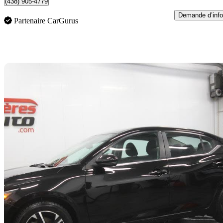
(438) 905-4779
Demande d’info
Partenaire CarGurus
En
2024 Nissan Sentra