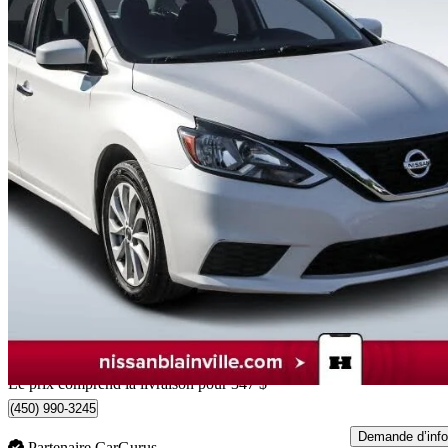
2016 Nissan Sentra
SV
150 347 km
6 342 $
Affaire formidab
112 $/mois env.
Livraison à domicile de Blainville, QC
Le prix comprend la livraison pour 347 $
(450) 990-3245
Demande d’info
Partenaire CarGurus