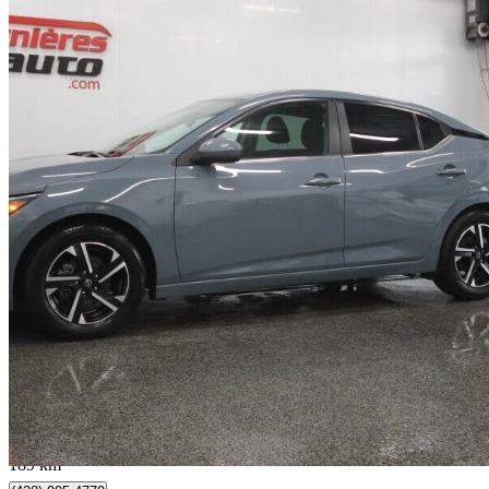
2024 Nissan Sentra
SV FWD
21 641 km
19 995 $
Affaire formidab
351 $/mois env.
Lévis, QC
189 km