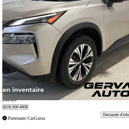
2023 Nissan Rogue
SV AWD
44 656 km
22 995 $
Affaire formidab
53 $/mois env.
Trois-Rivières, QC
244 km
(819) 800-4808
Demande d’info
Partenaire CarGurus