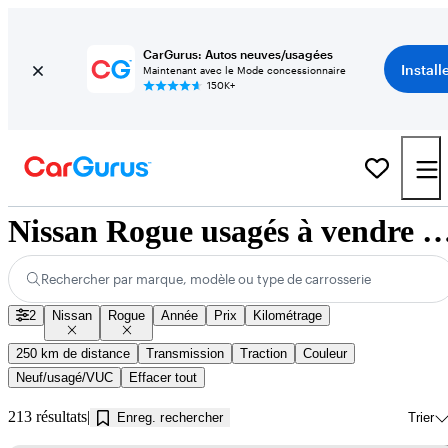
CarGurus: Autos neuves/usagées
Install
Maintenant avec le Mode concessionnaire
150K+
Nissan Rogue usagés à vendre près de Jon
Rechercher par marque, modèle ou type de carrosserie
2
Nissan
Rogue
Année
Prix
Kilométrage
250 km de distance
Transmission
Traction
Couleur
Neuf/usagé/VUC
Effacer tout
213 résultats
Enreg. rechercher
Trier