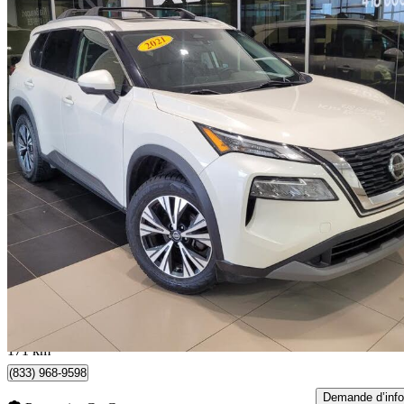
2021 Nissan Rogue
SV AWD
45 925 km
20 961 $
Affaire formidab
17 $/mois env.
Québec, QC
171 km
(833) 968-9598
Demande d’info