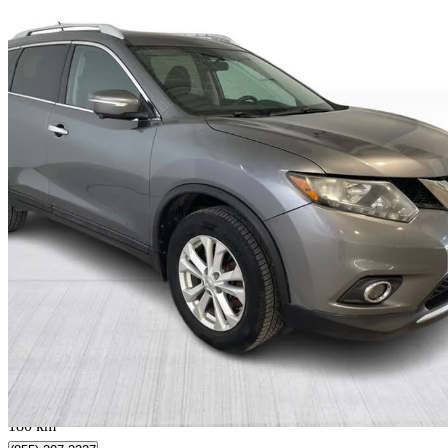
2015 Nissan Rogue
SV AWD
155 008 km
8 499 $
Affaire formidab
0 $/mois env.
Québec, QC
180 km