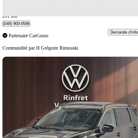
0 $/mois env.
Rimouski, QC
201 km
(548) 900-0596
Demande d’info
Partenaire CarGurus
Commandité par
H Grégoire Rimouski
En