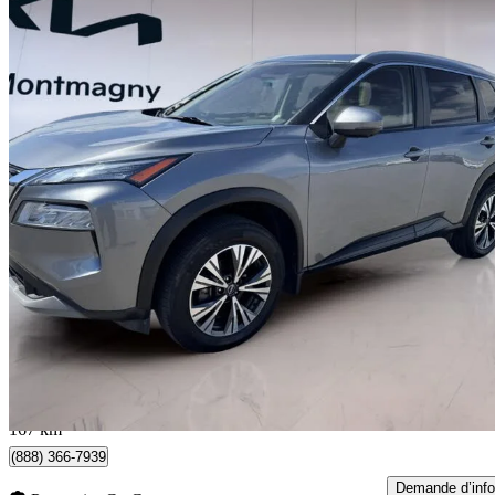
2023 Nissan Rogue
SV AWD
69 000 km
21 494 $
Affaire formidab
27 $/mois env.
Montmagny, QC
167 km
(888) 366-7939
Demande d’info