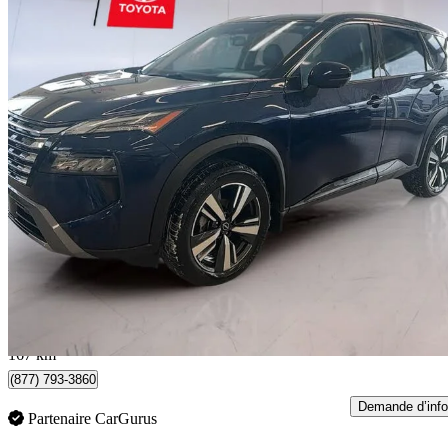
2024 Nissan Rogue
SL AWD
12 086 km
29 493 $
Affaire formidab
167 $/mois env.
Montmagny, QC
167 km
(877) 793-3860
Demande d’info
Partenaire CarGurus