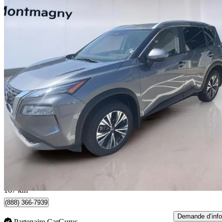
2023 Nissan Rogue
SV AWD
69 193 km
21 594 $
Affaire formidab
28 $/mois env.
Montmagny, QC
167 km
(888) 366-7939
Demande d’info
Partenaire CarGurus