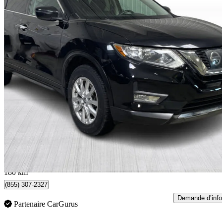
2017 Nissan Rogue
SV AWD
102 938 km
11 499 $
Affaire formidab
0 $/mois env.
Québec, QC
180 km
(855) 307-2327
Demande d’info
Partenaire CarGurus