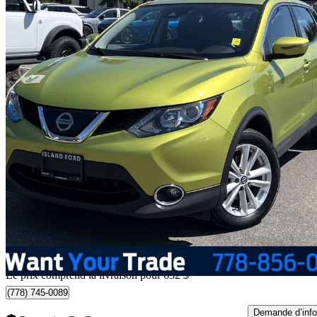
2019 Nissan Qashqai
SV AWD
73 302 km
17 532 $
Bonne affai
308 $/mois env.
Livraison à domicile de Duncan, BC
Le prix comprend la livraison pour 632 $
(778) 745-0089
Demande d’info