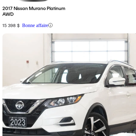
2017 Nissan Murano Platinum
AWD
15 398 $
Bonne affaire
En
2023 Nissan Qashqai