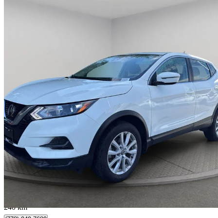
2023 Nissan Qashqai
S AWD
30 000 km
19 997 $
Affaire formidab
351 $/mois env.
Surrey, BC
240 km