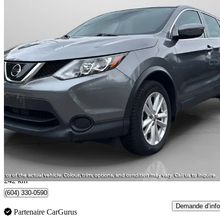
2019 Nissan Qashqai
SV FWD
80 456 km
15 025 $
Bonne affai
264 $/mois env.
Surrey, BC
242 km
(604) 330-0590
Demande d’info
Partenaire CarGurus