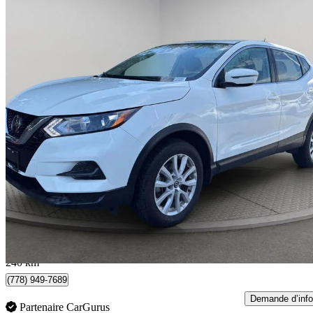
2023 Nissan Qashqai
S AWD
30 000 km
19 997 $
Affaire formidab
351 $/mois env.
Surrey, BC
240 km
(778) 949-7689
Demande d’info
Partenaire CarGurus