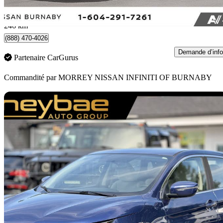
400 $/mois env.
Occasion certif
Burnaby, BC
246 km
(888) 470-4026
Demande d’info
Partenaire CarGurus
Commandité par
MORREY NISSAN INFINITI OF BURNABY
En