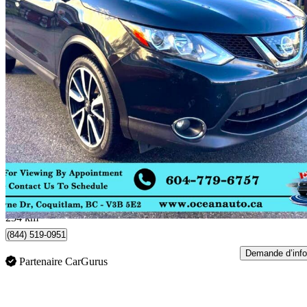
2018 Nissan Qashqai
SL AWD
120 000 km
13 900 $
Bonne affai
244 $/mois env.
Coquitlam, BC
234 km
(844) 519-0951
Demande d’info
Partenaire CarGurus