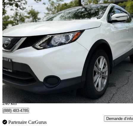
2019 Nissan Qashqai
S AWD
117 714 km
13 798 $
Bonne affai
242 $/mois env.
Coquitlam, BC
240 km
(888) 483-4785
Demande d’info
Partenaire CarGurus