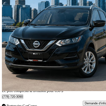
2020 Nissan Qashqai
SV AWD
29 013 km
18 631 $
Affaire formidab
327 $/mois env.
Livraison à domicile de Richmond, BC
Le prix comprend la livraison pour 636 $
(778) 720-3090
Demande d’info
Partenaire CarGurus