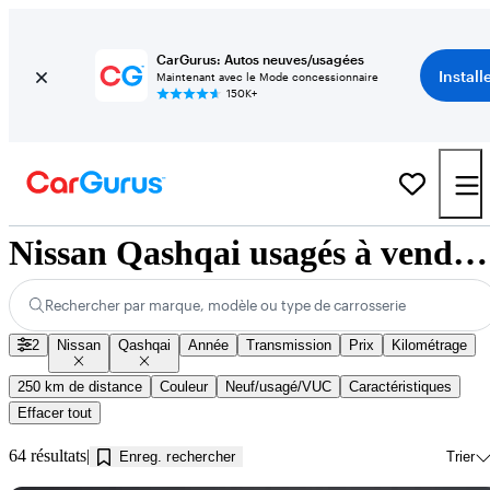
CarGurus: Autos neuves/usagées
Install
Maintenant avec le Mode concessionnaire
150K+
Nissan Qashqai usagés à vendre près de Kamloops, BC
Rechercher par marque, modèle ou type de carrosserie
2
Nissan
Qashqai
Année
Transmission
Prix
Kilométrage
250 km de distance
Couleur
Neuf/usagé/VUC
Caractéristiques
Effacer tout
64 résultats
Enreg. rechercher
Trier