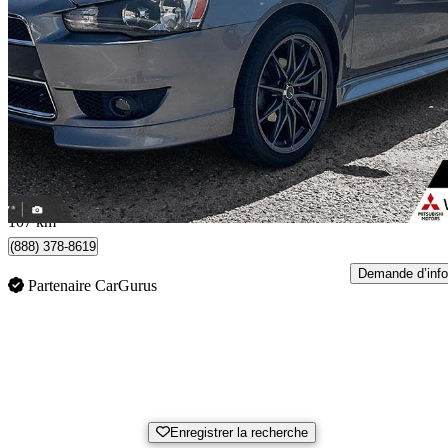
2014 Mitsubishi Lancer
SE
110 341 km
15 990 $
Trop ch
141 $/mois env.
Kelowna, BC
107 km
(888) 378-8619
Demande d’info
Partenaire CarGurus
Enregistrer la recherche