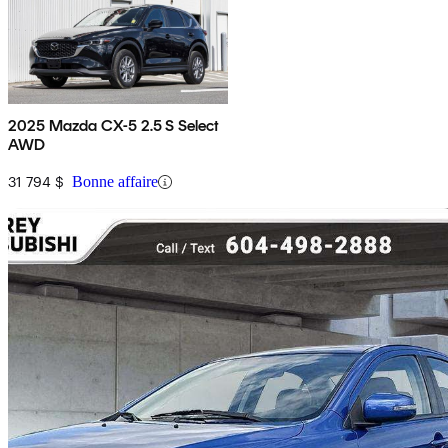
2025 Mazda CX-5 2.5 S Select
AWD
31 794 $
Bonne affaire
En