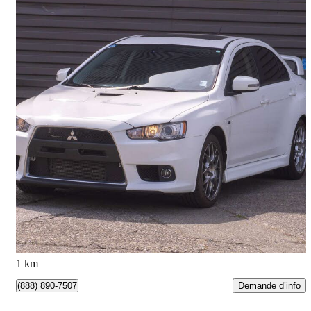
2015 Mitsubishi Lancer Evolution
MR
69 435 km
39 888 $
Affaire équitable
559 $/mois env.
Vancouver, BC
1 km
Demande d’info
(888) 890-7507