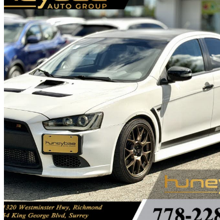
2015 Mitsubishi Lancer
Ralliart AWD
83 093 km
22 995 $
Prix éle
263 $/mois env.
Surrey, BC