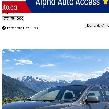
0 $/mois env.
Burnaby, BC
248 km
(877) 754-6905
Demande d’info
Partenaire CarGurus
En