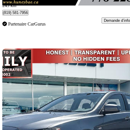
243 km
(819) 581-7956
Demande d’info
Partenaire CarGurus
En