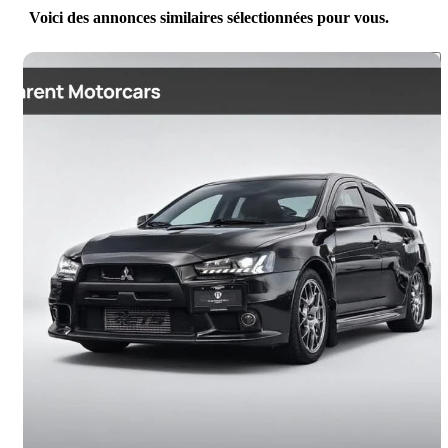
Voici des annonces similaires sélectionnées pour vous.
Enreg
2011 Mitsubishi Lancer Evolution
GSR
40 591 km
31 500 $
Affaire formidable