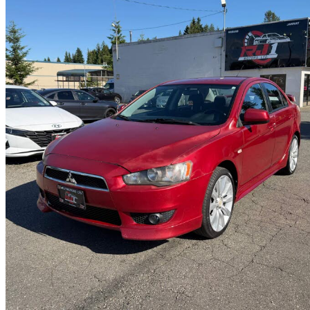
2008 Mitsubishi Lancer
GTS
219 097 km
4 500 $
Aucune co
0 $/mois env.
Abbotsford, BC