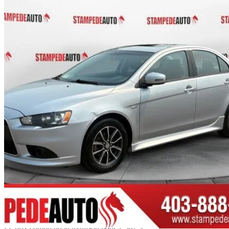
2015 Mitsubishi Lancer
SE AWD
298 096 km
7 267 $
Aucune co
0 $/mois env.
Livraison à domicile de Calgary, AB
Le prix comprend la livraison pour 1 367 $