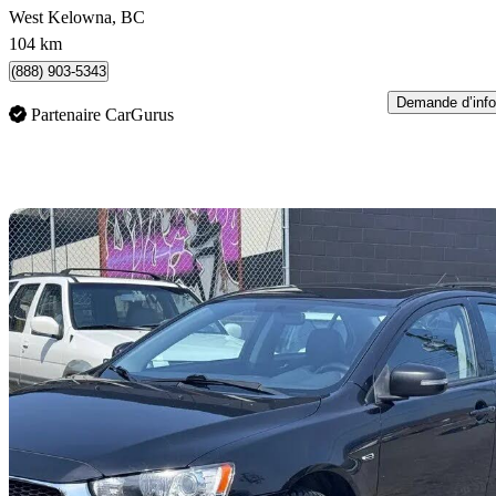
West Kelowna, BC
104 km
(888) 903-5343
Demande d’info
Partenaire CarGurus
En