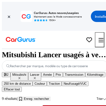
CarGurus: Autos neuves/usagées
Install
Maintenant avec le Mode concessionnaire
150K+
Mitsubishi Lancer usagés à vendre près de Kamloops, BC
Rechercher par marque, modèle ou type de carrosserie
2
Mitsubishi
Lancer
Année
Prix
Transmission
Kilométrage
250 km de distance
Couleur
Traction
Neuf/usagé/VUC
Effacer tout
9 résultats
Enreg. rechercher
Trier