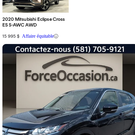
2020 Mitsubishi Eclipse Cross
ES S-AWC AWD
15 995 $
Affaire équitable
En
2020 Mitsubishi Eclipse Cross