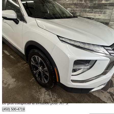
2022 Mitsubishi Eclipse Cross
LE S-AWC AWD
153 614 km
15 712 $
Bonne affai
276 $/mois env.
Livraison à domicile de Saint-Sulpice, QC
Le prix comprend la livraison pour 317 $
(450) 500-4719