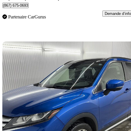
(867) 675-0693
Demande d’info
Partenaire CarGurus
En
2018 Mitsubishi Eclipse Cross