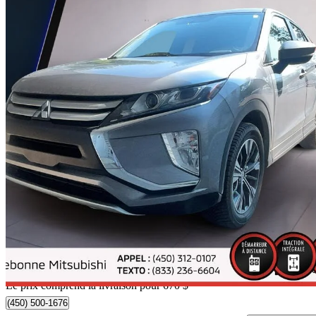
2020 Mitsubishi Eclipse Cross
ES S-AWC AWD
31 351 km
20 662 $
Bonne affai
363 $/mois env.
Occasion certif
Livraison à domicile de Terrebonne, QC
Le prix comprend la livraison pour 670 $
(450) 500-1676