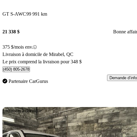
GT S-AWC
99 991 km
21 338 $
Bonne affai
375 $/mois env.
Livraison à domicile de Mirabel, QC
Le prix comprend la livraison pour 348 $
(450) 805-2678
Demande d’info
Partenaire CarGurus
En
Livraison à domicile