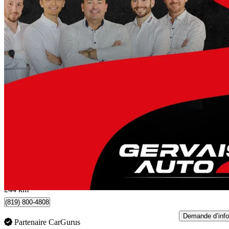
2023 Mitsubishi Eclipse Cross
ES S-AWC
85 529 km
20 995 $
Bonne affai
369 $/mois env.
Trois-Rivières, QC
244 km
(819) 800-4808
Demande d’info
Partenaire CarGurus