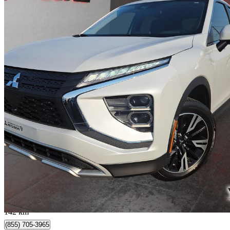
2024 Mitsubishi Eclipse Cross
SE S-AWC
34 031 km
26 988 $
Bonne affai
474 $/mois env.
Rivière-du-Loup, QC
142 km
(855) 705-3965