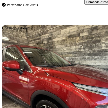
Demande d’info
Partenaire CarGurus
En
Livraison à domicile
2022 Mitsubishi Eclipse Cross