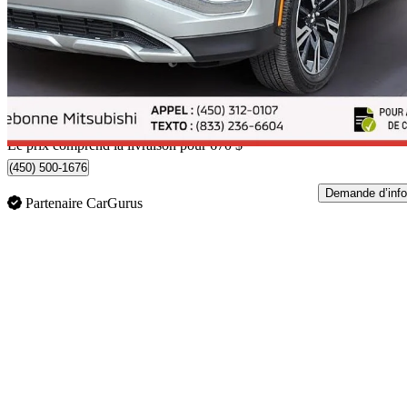
SE S-AWC
34 474 km
26 162 $
Bonne affai
459 $/mois env.
Livraison à domicile de Terrebonne, QC
Le prix comprend la livraison pour 670 $
(450) 500-1676
Demande d’info
Partenaire CarGurus