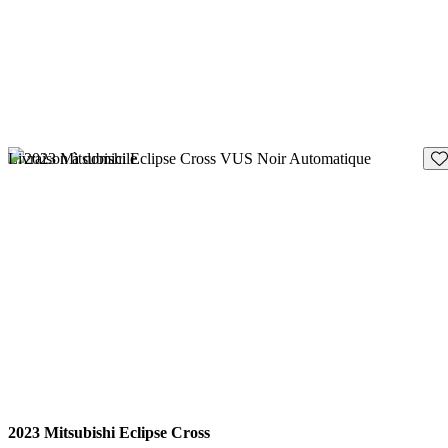
En
Livraison à domicile
2023 Mitsubishi Eclipse Cross