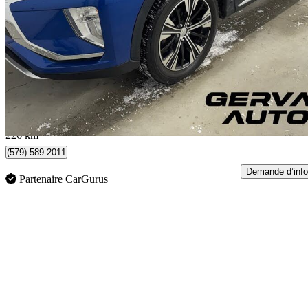
GT Diamond Edition AWD
54 579 km
19 495 $
Affaire formidab
342 $/mois env.
Shawinigan, QC
226 km
(579) 589-2011
Demande d’info
Partenaire CarGurus