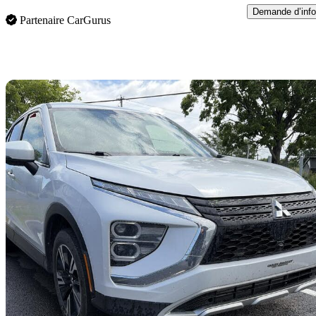
Demande d’info
Partenaire CarGurus
En
2024 Mitsubishi Eclipse Cross