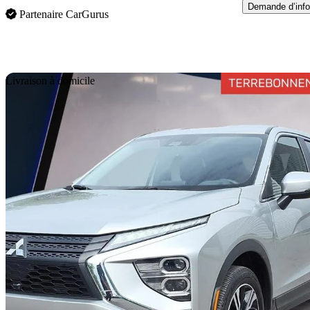
Demande d’info
Partenaire CarGurus
En
Livraison à domicile
2024 Mitsubishi Eclipse Cross