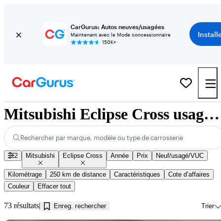
CarGurus: Autos neuves/usagées
Install
Maintenant avec le Mode concessionnaire
150K+
Mitsubishi Eclipse Cross usagés à vendre près de Jonquière, QC
Rechercher par marque, modèle ou type de carrosserie
2
Mitsubishi
Eclipse Cross
Année
Prix
Neuf/usagé/VUC
Kilométrage
250 km de distance
Caractéristiques
Cote d’affaires
Couleur
Effacer tout
73 résultats
Enreg. rechercher
Trier