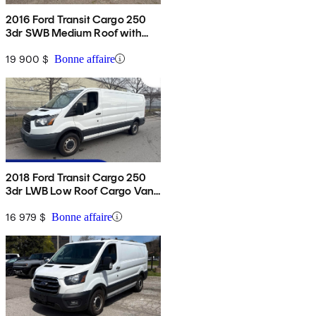
2016 Ford Transit Cargo 250
3dr SWB Medium Roof with
Sliding Passenger Side Door
19 900 $
Bonne affaire
2018 Ford Transit Cargo 250
3dr LWB Low Roof Cargo Van
with 60/40 Passenger Side
Doors
16 979 $
Bonne affaire