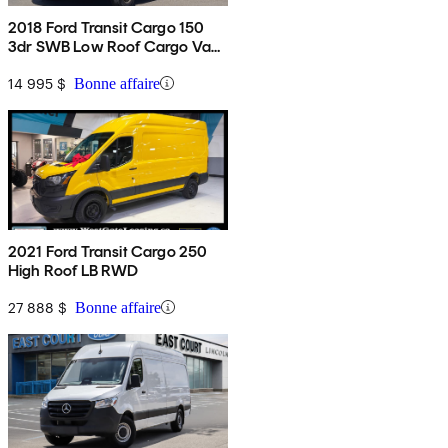
2018 Ford Transit Cargo 150
3dr SWB Low Roof Cargo Van
with 60/40 Passenger Side
Doors
14 995 $
Bonne affaire
2021 Ford Transit Cargo 250
High Roof LB RWD
27 888 $
Bonne affaire