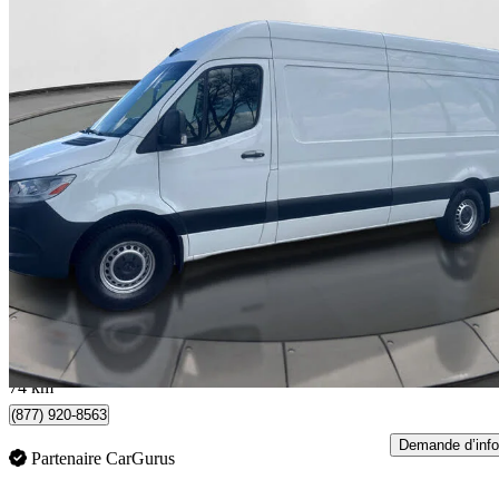
2022 Mercedes-Benz Sprinter
2500 170 High Roof Crew Van RWD
54 622 km
44 200 $
Affaire équitab
775 $/mois env.
Toronto, ON
74 km
(877) 920-8563
Demande d’info
Partenaire CarGurus