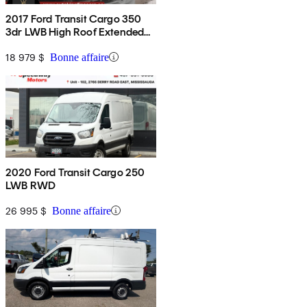
2017 Ford Transit Cargo 350
3dr LWB High Roof Extended
Cargo Van with Sliding
Passenger Side Door
18 979 $
Bonne affaire
2020 Ford Transit Cargo 250
LWB RWD
26 995 $
Bonne affaire