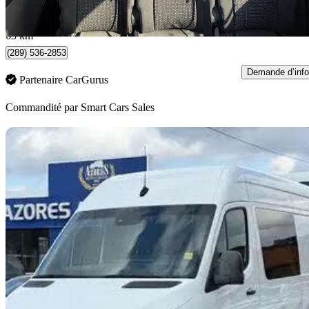
877 $/mois env.
North York, ON
63 km
(289) 536-2853
Demande d’info
Partenaire CarGurus
Commandité par
Smart Cars Sales
En