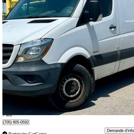
2016 Mercedes-Benz Sprinter
2500 144 WB Crew Van
237 481 km
14 888 $
Bonne affai
261 $/mois env.
Barrie, ON
7 km
(705) 805-0592
Demande d’info
Partenaire CarGurus