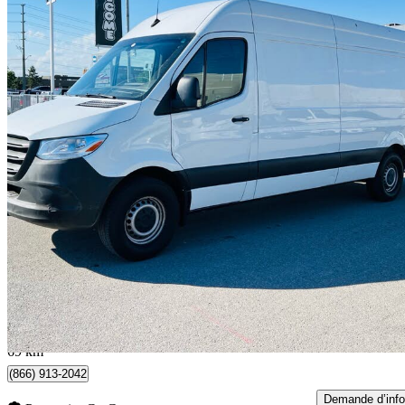
2019 Mercedes-Benz Sprinter
2500 170 V6 High Roof Crew Van RWD
199 373 km
29 995 $
Bonne affai
526 $/mois env.
Brampton, ON
69 km
(866) 913-2042
Demande d’info