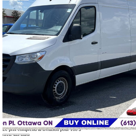
2022 Mercedes-Benz Sprinter
2500 170 High Roof Crew Van RWD
82 200 km
40 161 $
Bonne affai
704 $/mois env.
Livraison à domicile de Ottawa, ON
Le prix comprend la livraison pour 166 $