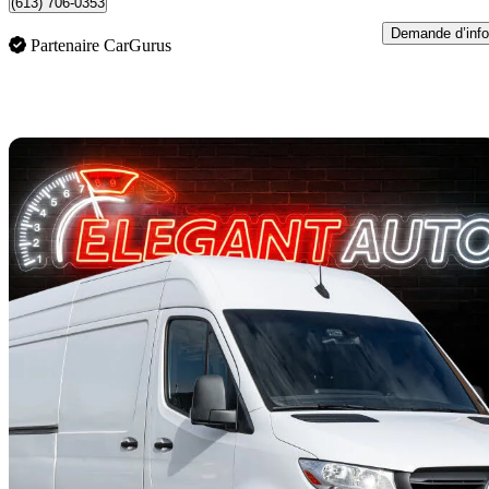
(613) 706-0353
Demande d’info
Partenaire CarGurus
En
2022 Mercedes-Benz Sprinter