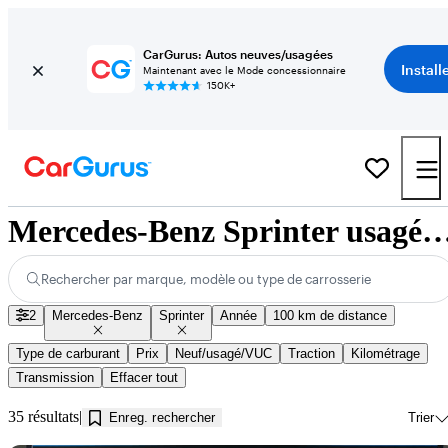
CarGurus: Autos neuves/usagées
Install
Maintenant avec le Mode concessionnaire
150K+
Mercedes-Benz Sprinter usagés à vendre près de 
Rechercher par marque, modèle ou type de carrosserie
2
Mercedes-Benz
Sprinter
Année
100 km de distance
Type de carburant
Prix
Neuf/usagé/VUC
Traction
Kilométrage
Transmission
Effacer tout
35 résultats
Enreg. rechercher
Trier