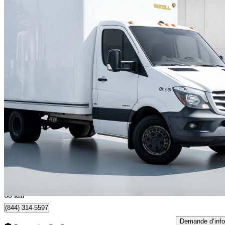
2016 Mercedes-Benz Sprinter
2500 144 WB Crew Van 4WD
187 800 km
28 888 $
Affaire équitab
507 $/mois env.
Toronto, ON
68 km
(844) 314-5597
Demande d’info