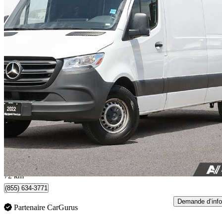
2022 Mercedes-Benz Sprinter
2500 170 High Roof Crew Van RWD
58 625 km
41 900 $
Affaire équitab
735 $/mois env.
Whitby, ON
72 km
(855) 634-3771
Demande d’info
Partenaire CarGurus