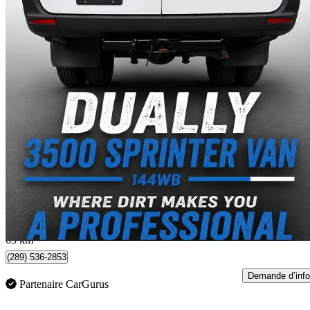
2021 Mercedes-Benz Sprinter
155 303 km
39 985 $
Affaire équitab
701 $/mois env.
North York, ON
63 km
(289) 536-2853
Demande d’info
Partenaire CarGurus