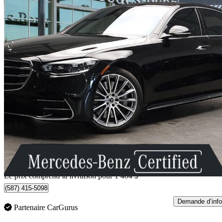
2022 Mercedes-Benz S-Class
S 580 4MATIC AWD
14 303 km
120 204 $
Affaire équitab
2 090 $/mois env.
Occasion certif
Livraison à domicile de Edmonton, AB
Le prix comprend la livraison pour 1 404 $
(587) 415-5098
Demande d’info
Partenaire CarGurus