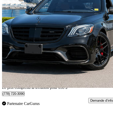
2018 Mercedes-Benz S-Class
S 63 AMG 4MATIC AWD
68 427 km
80 631 $
Bonne affai
1 396 $/mois env.
Livraison à domicile de Richmond, BC
Le prix comprend la livraison pour 636 $
(778) 720-3090
Demande d’info
Partenaire CarGurus