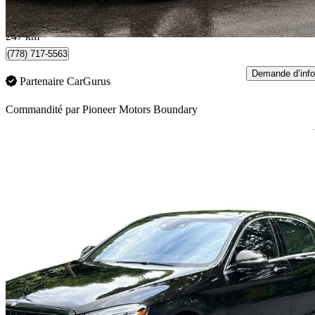
1 173 $/mois env.
Burnaby, BC
247 km
(778) 717-5563
Demande d’info
Partenaire CarGurus
Commandité par
Pioneer Motors Boundary
En