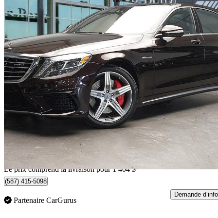
2015 Mercedes-Benz S-Class
S 63 AMG
43 509 km
63 384 $
Bonne affai
1 094 $/mois env.
Livraison à domicile de Edmonton, AB
Le prix comprend la livraison pour 1 404 $
(587) 415-5098
Demande d’info
Partenaire CarGurus