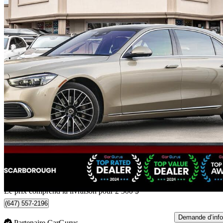
2023 Mercedes-Benz S-Class
S 580 4MATIC AWD
57 857 km
110 488 $
Bonne affai
1 920 $/mois env.
Livraison à domicile de Scarborough, ON
Le prix comprend la livraison pour 2 500 $
(647) 557-2196
Demande d’info
Partenaire CarGurus