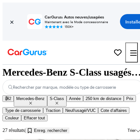
CarGurus: Autos neuves/usagées
Install
Maintenant avec le Mode concessionnaire
150K+
Mercedes-Benz S-Class usagés à vendre près de Kaml
Rechercher par marque, modèle ou type de carrosserie
2
Mercedes-Benz
S-Class
Année
250 km de distance
Prix
Type de carrosserie
Traction
Neuf/usagé/VUC
Cote d’affaires
Couleur
Effacer tout
27 résultats
Enreg. rechercher
Trier