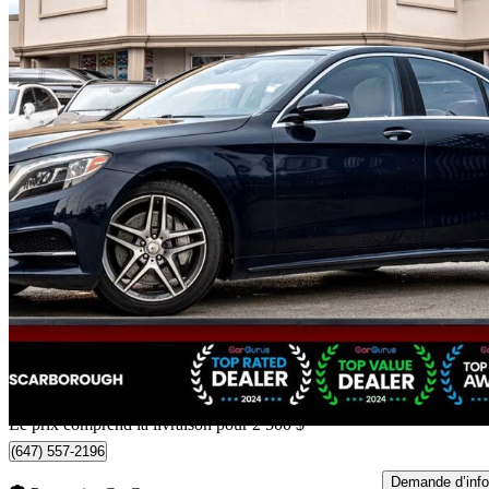
2017 Mercedes-Benz S-Class
S 550 Sedan 4MATIC
138 512 km
31 388 $
Bonne affai
533 $/mois env.
Livraison à domicile de Scarborough, ON
Le prix comprend la livraison pour 2 500 $
(647) 557-2196
Demande d’info