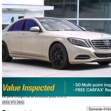
2015 Mercedes-Benz S-Class
S 550 4MATIC
185 781 km
17 890 $
Bonne affai
297 $/mois env.
Livraison à domicile de Calgary, AB
Le prix comprend la livraison pour 890 $
(833) 972-2842
Demande d’info