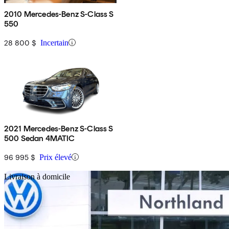
2010 Mercedes-Benz S-Class S
550
28 800 $
Incertain
2021 Mercedes-Benz S-Class S
500 Sedan 4MATIC
96 995 $
Prix élevé
En
Livraison à domicile