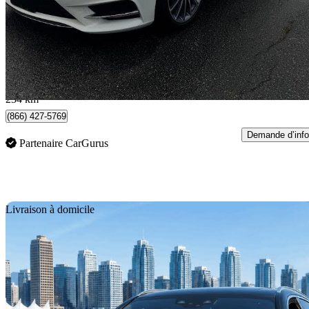
40 995 $
Bonne affai
702 $/mois env.
Coquitlam, BC
234 km
(866) 427-5769
Demande d’info
Partenaire CarGurus
En
Livraison à domicile