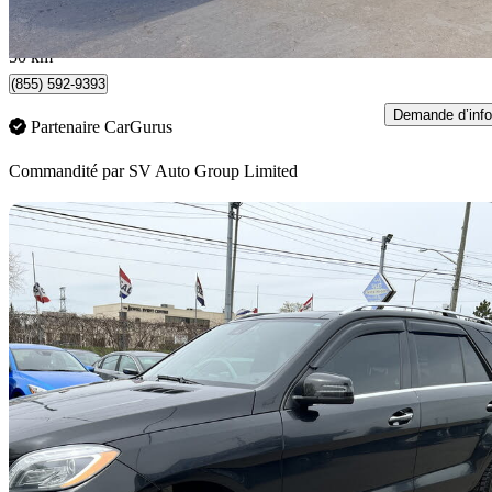
298 $/mois env.
Richmond Hill, ON
50 km
(855) 592-9393
Demande d’info
Partenaire CarGurus
Commandité par
SV Auto Group Limited
En