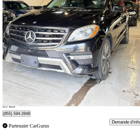
2014 Mercedes-Benz M-Class
ML 350 BlueTEC 4MATIC
149 000 km
13 888 $
Bonne affai
244 $/mois env.
Toronto, ON
63 km
(855) 594-2848
Demande d’info
Partenaire CarGurus