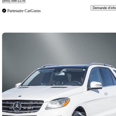
(855) 598-2178
Demande d’info
Partenaire CarGurus
En
2014 Mercedes-Benz M-Class