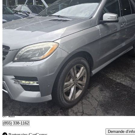
2015 Mercedes-Benz M-Class
ML 350 BlueTEC 4MATIC
148 498 km
14 995 $
Affaire formidab
263 $/mois env.
Hornby, ON
87 km
(855) 338-1162
Demande d’info
Partenaire CarGurus