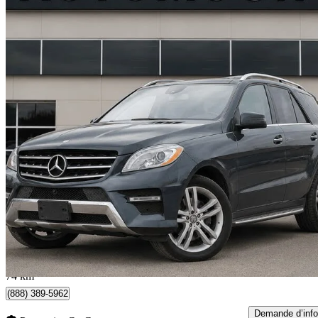
2015 Mercedes-Benz M-Class
ML 350 BlueTEC 4MATIC
186 323 km
11 950 $
Affaire formidab
210 $/mois env.
Toronto, ON
74 km
(888) 389-5962
Demande d’info