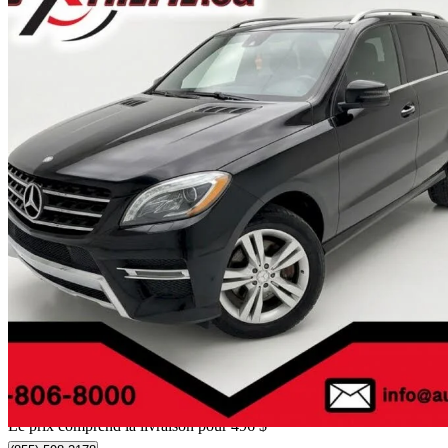
2013 Mercedes-Benz M-Class
ML 350 BlueTEC 4MATIC
130 234 km
14 494 $
Affaire formidab
255 $/mois env.
Livraison à domicile de Montréal, QC
Le prix comprend la livraison pour 496 $