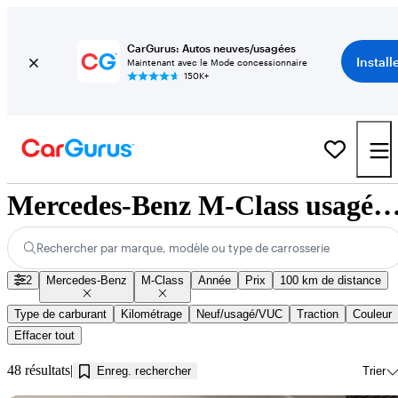
CarGurus: Autos neuves/usagées
Install
Maintenant avec le Mode concessionnaire
150K+
Mercedes-Benz M-Class usagés à vendre près de Inni
Rechercher par marque, modèle ou type de carrosserie
2
Mercedes-Benz
M-Class
Année
Prix
100 km de distance
Type de carburant
Kilométrage
Neuf/usagé/VUC
Traction
Couleur
Effacer tout
48 résultats
Enreg. rechercher
Trier