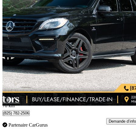
2015 Mercedes-Benz M-Class
ML 63 AMG 4MATIC
131 420 km
33 888 $
Bonne affai
595 $/mois env.
Mississauga, ON
78 km
(825) 782-2506
Demande d’info
Partenaire CarGurus