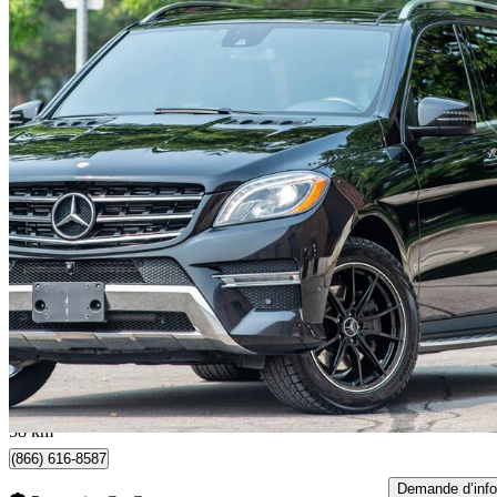
2015 Mercedes-Benz M-Class
ML 350 BlueTEC 4MATIC
178 366 km
14 990 $
Bonne affai
263 $/mois env.
Concord, ON
58 km
(866) 616-8587
Demande d’info