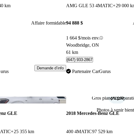
40 km
AMG GLE 53 4MATIC+
29 000 k
Affaire formidable
94 888 $
1 664 $/mois env.
Woodbridge, ON
61 km
(647) 933-2867
Demande d’info
Gurus
Partenaire CarGurus
Gros plan en préparati
Enregistrer cette annonce
Photos à venir bient
Benz GLE
2018 Mercedes-Benz GLE
ATIC+
25 355 km
400 4MATIC
97 529 km