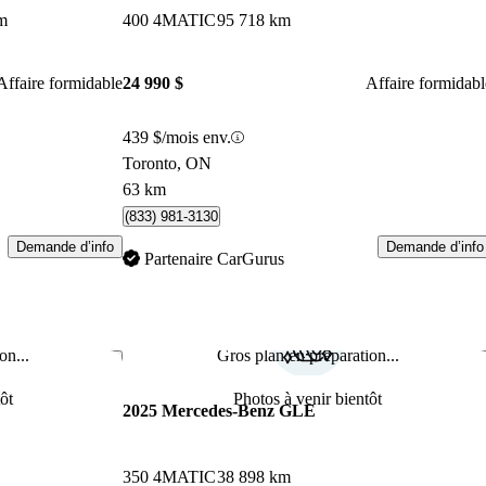
m
400 4MATIC
95 718 km
Affaire formidable
24 990 $
Affaire formidabl
439 $/mois env.
Toronto, ON
63 km
(833) 981-3130
Demande d’info
Demande d’info
Partenaire CarGurus
on...
Gros plan en préparation...
Enregistrer cette annonce
Enr
ôt
Photos à venir bientôt
2025 Mercedes-Benz GLE
350 4MATIC
38 898 km