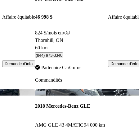
Affaire équitable
46 998 $
Affaire équitabl
824 $/mois env.
Thornhill, ON
60 km
(844) 973-3340
Demande d’info
Demande d’info
Partenaire CarGurus
Commandités
Enregistrer cette annonce
Enr
2018 Mercedes-Benz GLE
AMG GLE 43 4MATIC
94 000 km