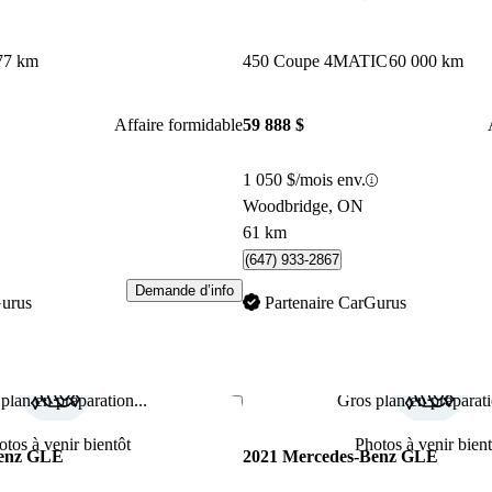
77 km
450 Coupe 4MATIC
60 000 km
Affaire formidable
59 888 $
1 050 $/mois env.
Woodbridge, ON
61 km
(647) 933-2867
Demande d’info
Gurus
Partenaire CarGurus
plan en préparation...
Gros plan en préparati
Enregistrer cette annonce
otos à venir bientôt
Photos à venir bient
Benz GLE
2021 Mercedes-Benz GLE