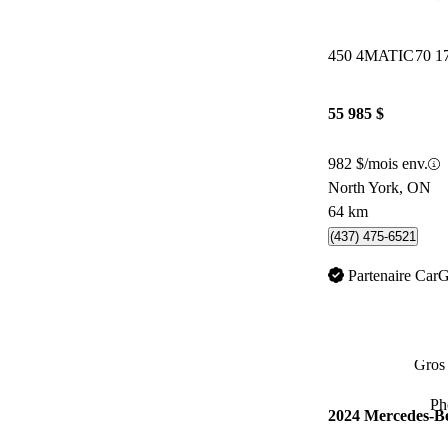
450 4MATIC
70 1
55 985 $
982 $/mois env.
North York, ON
64 km
(437) 475-6521
Partenaire Car
Gros 
Ph
2024 Mercedes-