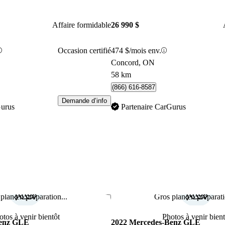
Affaire formidable
26 990 $
Occasion certifié
474 $/mois env.
Concord, ON
58 km
(866) 616-8587
Demande d’info
Gurus
Partenaire CarGurus
plan en préparation...
Gros plan en préparati
Enregistrer cette annonce
otos à venir bientôt
Photos à venir bient
Benz GLE
2022 Mercedes-Benz GLE