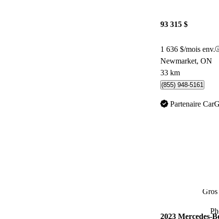
93 315 $
1 636 $/mois env.
Newmarket, ON
33 km
(855) 948-5161
Partenaire Car
Gros 
Ph
2023 Mercedes-