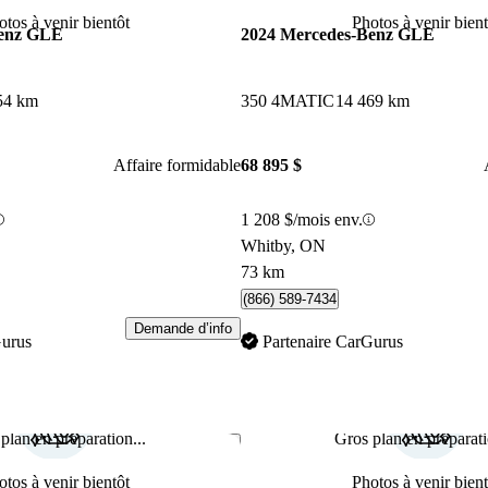
otos à venir bientôt
Photos à venir bient
Benz GLE
2024 Mercedes-Benz GLE
54 km
350 4MATIC
14 469 km
Affaire formidable
68 895 $
1 208 $/mois env.
Whitby, ON
73 km
(866) 589-7434
Demande d’info
Gurus
Partenaire CarGurus
plan en préparation...
Gros plan en préparati
Enregistrer cette annonce
otos à venir bientôt
Photos à venir bient