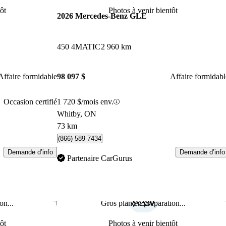
ôt
Photos à venir bientôt
2026 Mercedes-Benz GLE
450 4MATIC
2 960 km
Affaire formidable
98 097 $
Affaire formidabl
Occasion certifié
1 720 $/mois env.
Whitby, ON
73 km
(866) 589-7434
Demande d’info
Demande d’info
Partenaire CarGurus
on...
Gros plan en préparation...
Enregistrer cette annonce
Enr
ôt
Photos à venir bientôt