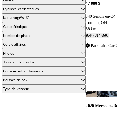
Moteur
47 888 $
Hybrides et électriques
840 $/mois env.
Neuf/usagé/VUC
Toronto, ON
Caractéristiques
68 km
(844) 314-5597
Nombre de places
Cote d’affaires
Partenaire Car
Photos
Jours sur le marché
Consommation d’essence
Baisses de prix
Type de vendeur
2020 Mercedes-