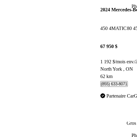
Ph
2024 Mercedes-
450 4MATIC
80 4
67 950 $
1 192 $/mois env.
North York , ON
62 km
(855) 633-8071
Partenaire Car
Gros 
Ph