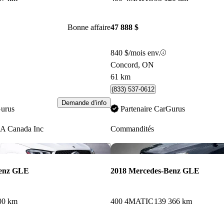
Bonne affaire
47 888 $
840 $/mois env.
Concord, ON
61 km
(833) 537-0612
Demande d’info
Gurus
Partenaire CarGurus
A Canada Inc
Commandités
Enregistrer cette annonce
Benz GLE
2018 Mercedes-Benz GLE
00 km
400 4MATIC
139 366 km