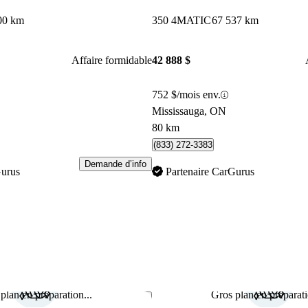
00 km
350 4MATIC
67 537 km
Affaire formidable
42 888 $
752 $/mois env.
Mississauga, ON
80 km
(833) 272-3383
Demande d’info
Gurus
Partenaire CarGurus
plan en préparation...
Gros plan en préparati
Enregistrer cette annonce