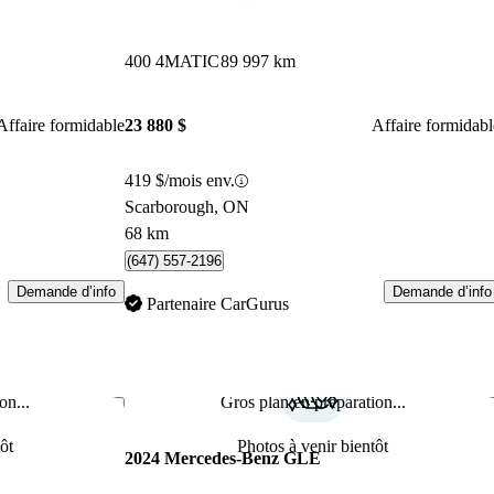
400 4MATIC
89 997 km
Affaire formidable
23 880 $
Affaire formidabl
419 $/mois env.
Scarborough, ON
68 km
(647) 557-2196
Demande d’info
Demande d’info
Partenaire CarGurus
on...
Gros plan en préparation...
Enregistrer cette annonce
Enr
ôt
Photos à venir bientôt
2024 Mercedes-Benz GLE