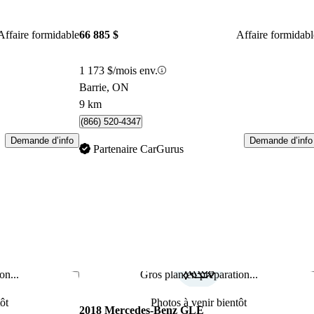
Affaire formidable
66 885 $
Affaire formidabl
1 173 $/mois env.
Barrie, ON
9 km
(866) 520-4347
Demande d’info
Demande d’info
Partenaire CarGurus
on...
Gros plan en préparation...
Enregistrer cette annonce
Enr
ôt
Photos à venir bientôt
2018 Mercedes-Benz GLE