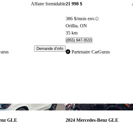
Affaire formidable
21 998 $
386 $/mois env.
Orillia, ON
35 km
(855) 947-3533
Demande d’info
Gurus
Partenaire CarGurus
Enregistrer cette annonce
Benz GLE
2024 Mercedes-Benz GLE