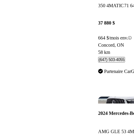
350 4MATIC
71 6
37 880 $
664 $/mois env.
Concord, ON
58 km
(647) 503-4055
Partenaire Car
2024 Mercedes-
AMG GLE 53 4M