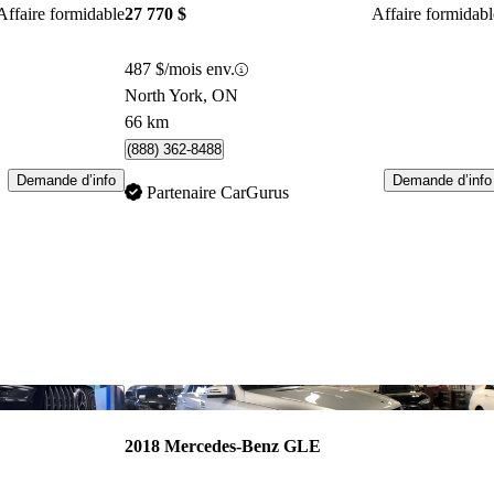
Affaire formidable
27 770 $
Affaire formidabl
487 $/mois env.
North York, ON
66 km
(888) 362-8488
Demande d’info
Demande d’info
Partenaire CarGurus
Enregistrer cette annonce
Enr
2018 Mercedes-Benz GLE