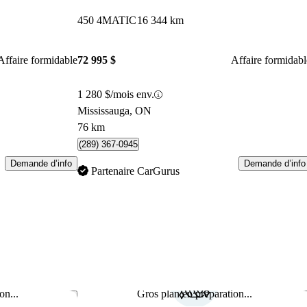
450 4MATIC
16 344 km
Affaire formidable
72 995 $
Affaire formidabl
1 280 $/mois env.
Mississauga, ON
76 km
(289) 367-0945
Demande d’info
Demande d’info
Partenaire CarGurus
on...
Gros plan en préparation...
Enregistrer cette annonce
Enr