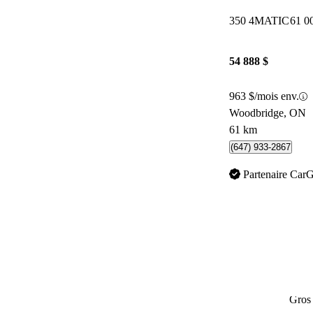
350 4MATIC
61 0
54 888 $
963 $/mois env.
Woodbridge, ON
61 km
(647) 933-2867
Partenaire Car
Gros 