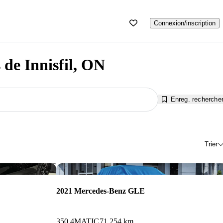
Connexion/inscription
de Innisfil, ON
Enreg. recherche
Trier
Enregistrer cette annonce
Enr
2021 Mercedes-Benz GLE
350 4MATIC
71 254 km