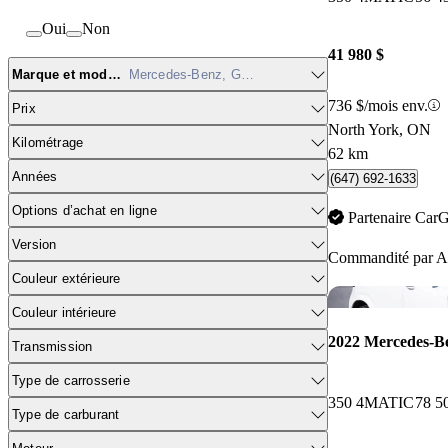
Oui
Non
41 980 $
Marque et modèle
Mercedes-Benz, GLE
736 $/mois env.
Prix
North York, ON
Kilométrage
62 km
Années
(647) 692-1633
Options d’achat en ligne
Partenaire Car
Version
Commandité par
A
Couleur extérieure
Couleur intérieure
2022 Mercedes-
Transmission
Type de carrosserie
350 4MATIC
78 5
Type de carburant