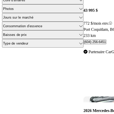
Cote d’affaires
Photos
43 995 $
Jours sur le marché
772 $/mois env.
Consommation d’essence
Port Coquitlam, B
Baisses de prix
233 km
(604) 256-6451
Type de vendeur
Partenaire Car
2026 Mercedes-