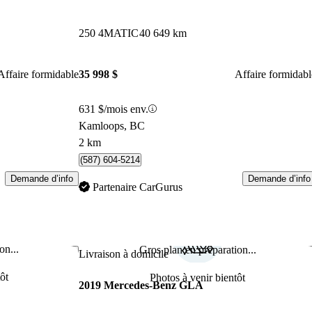
250 4MATIC
40 649 km
Affaire formidable
35 998 $
Affaire formidabl
631 $/mois env.
Kamloops, BC
2 km
(587) 604-5214
Demande d’info
Demande d’info
Partenaire CarGurus
on...
Gros plan en préparation...
Enregistrer cette annonce
Enr
Livraison à domicile
ôt
Photos à venir bientôt
2019 Mercedes-Benz GLA