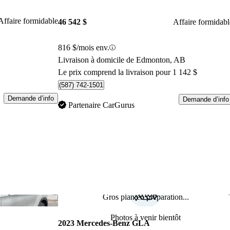
Affaire formidable
46 542 $
Affaire formidabl
816 $/mois env.
Livraison à domicile de Edmonton, AB
Le prix comprend la livraison pour 1 142 $
(587) 742-1501
Demande d’info
Demande d’info
Partenaire CarGurus
Gros plan en préparation...
Enregistrer cette annonce
Enr
Photos à venir bientôt
2023 Mercedes-Benz GLA