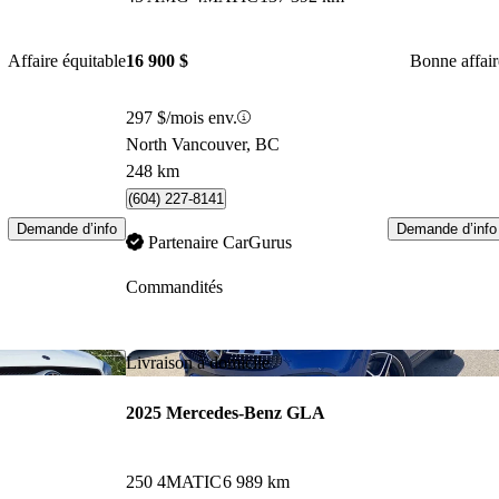
Affaire équitable
16 900 $
Bonne affair
297 $/mois env.
North Vancouver, BC
248 km
(604) 227-8141
Demande d’info
Demande d’info
Partenaire CarGurus
Commandités
Enregistrer cette annonce
Enr
Livraison à domicile
2025 Mercedes-Benz GLA
250 4MATIC
6 989 km