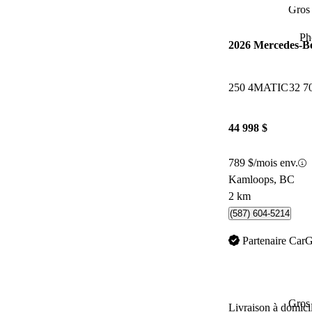
Gros 
Ph
2026 Mercedes-
250 4MATIC
32 7
44 998 $
789 $/mois env.
Kamloops, BC
2 km
(587) 604-5214
Partenaire Car
Gros 
Livraison à domici