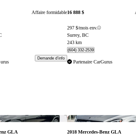
Affaire formidable
16 888 $
297 $/mois env.
C
Surrey, BC
243 km
(604) 332-2539
Demande d’info
Gurus
Partenaire CarGurus
Enregistrer cette annonce
Benz GLA
2018 Mercedes-Benz GLA