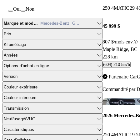
250 4MATIC
29 4
Oui
Non
Marque et modèle
Mercedes-Benz, GLA
45 999 $
Prix
807 $/mois env.
Kilométrage
Maple Ridge, BC
Années
228 km
(604) 210-5575
Options d’achat en ligne
Version
Partenaire Car
Couleur extérieure
Commandité par
D
Couleur intérieure
Transmission
2026 Mercedes-
Neuf/usagé/VUC
Caractéristiques
250 4MATIC
19 5