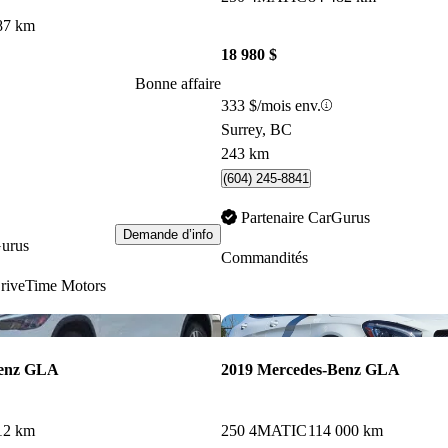
87 km
18 980 $
Bonne affaire
333 $/mois env.
Surrey, BC
243 km
(604) 245-8841
Partenaire CarGurus
Demande d’info
Gurus
Commandités
riveTime Motors
Enregistrer cette annonce
Benz GLA
2019 Mercedes-Benz GLA
12 km
250 4MATIC
114 000 km