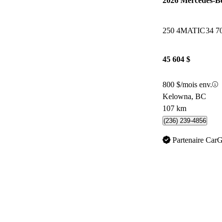
2026 Mercedes-
250 4MATIC
34 7
45 604 $
800 $/mois env.
Kelowna, BC
107 km
(236) 239-4856
Partenaire Car