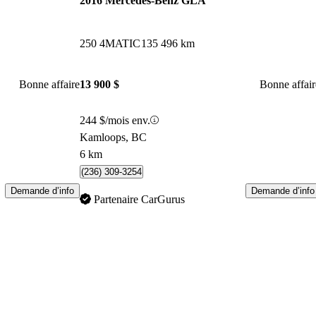
2016 Mercedes-Benz GLA
250 4MATIC
135 496 km
Bonne affaire
13 900 $
Bonne affair
244 $/mois env.
Kamloops, BC
6 km
(236) 309-3254
Demande d’info
Demande d’info
Partenaire CarGurus