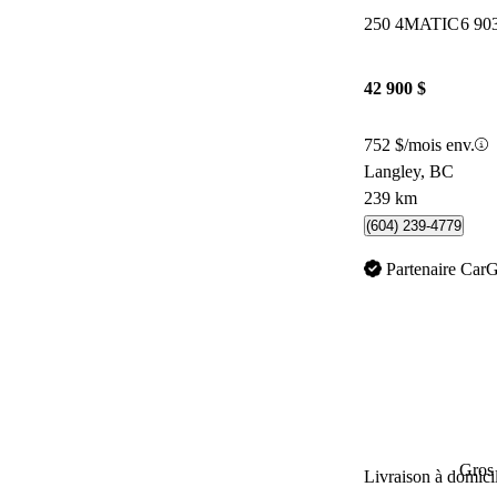
250 4MATIC
6 90
42 900 $
752 $/mois env.
Langley, BC
239 km
(604) 239-4779
Partenaire Car
Gros 
Livraison à domici