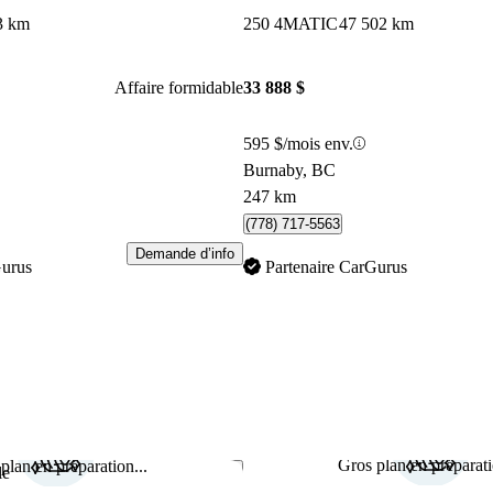
3 km
250 4MATIC
47 502 km
Affaire formidable
33 888 $
595 $/mois env.
Burnaby, BC
247 km
(778) 717-5563
Demande d’info
Gurus
Partenaire CarGurus
Gros plan en préparati
plan en préparation...
Enregistrer cette annonce
le