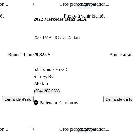
on...
Gros plan en préparation...
Enregistrer cette annonce
Enr
ôt
Photos à venir bientôt
2022 Mercedes-Benz GLA
250 4MATIC
75 823 km
Bonne affaire
29 825 $
Bonne affair
523 $/mois env.
Surrey, BC
240 km
(604) 262-0588
Demande d’info
Demande d’info
Partenaire CarGurus
on...
Gros plan en préparation...
Enregistrer cette annonce
Enr