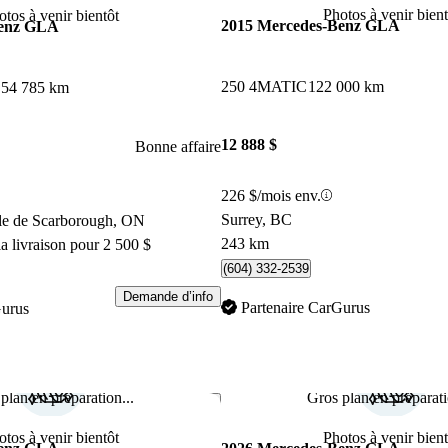
Photos à venir bient
otos à venir bientôt
2015 Mercedes-Benz GLA
Benz GLA
250 4MATIC
122 000 km
54 785 km
12 888 $
Bonne affaire
226 $/mois env.
Surrey, BC
ile de Scarborough, ON
243 km
a livraison pour 2 500 $
(604) 332-2539
Demande d’info
Partenaire CarGurus
Gurus
plan en préparation...
Gros plan en préparati
Enregistrer cette annonce
otos à venir bientôt
Photos à venir bient