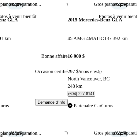
plan en préparation...
Gros plan en préparati
Enregistrer cette annonce
otos à venir bientôt
Photos à venir bient
Benz GLA
2015 Mercedes-Benz GLA
01 km
45 AMG 4MATIC
137 392 km
Bonne affaire
16 900 $
Occasion certifié
297 $/mois env.
North Vancouver, BC
248 km
(604) 227-8141
Demande d’info
Gurus
Partenaire CarGurus
Gros plan en préparati
plan en préparation...
Enregistrer cette annonce
le