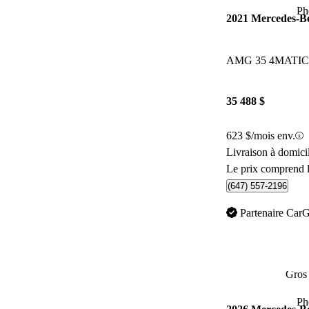
Ph
2021 Mercedes-
AMG 35 4MATIC
35 488 $
623 $/mois env.
Livraison à domic
Le prix comprend l
(647) 557-2196
Partenaire Car
Gros 
Ph