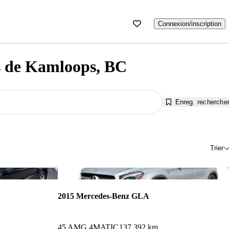
Connexion/inscription
s de Kamloops, BC
Enreg. recherche
Trier
Enregistrer cette annonce
Enr
2015 Mercedes-Benz GLA
45 AMG 4MATIC
137 392 km