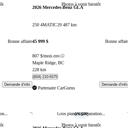
ôt
Photos à venir bientôt
2026 Mercedes-Benz GLA
250 4MATIC
29 487 km
Bonne affaire
45 999 $
Bonne affair
807 $/mois env.
Maple Ridge, BC
228 km
(604) 210-5575
Demande d’info
Demande d’info
Partenaire CarGurus
on...
Gros plan en préparation...
Enregistrer cette annonce
Enr
ôt
Photos à venir bientôt