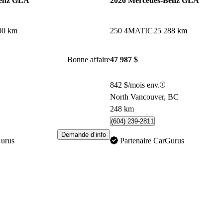
Benz GLA
2026 Mercedes-Benz GLA
00 km
250 4MATIC
25 288 km
Bonne affaire
47 987 $
842 $/mois env.
North Vancouver, BC
248 km
(604) 239-2811
Demande d’info
Gurus
Partenaire CarGurus