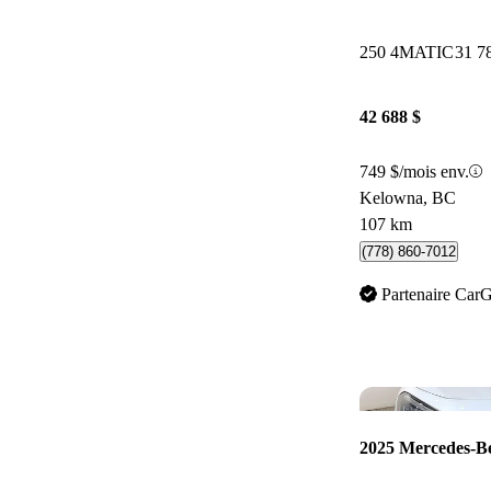
250 4MATIC
31 7
42 688 $
749 $/mois env.
Kelowna, BC
107 km
(778) 860-7012
Partenaire Car
2025 Mercedes-