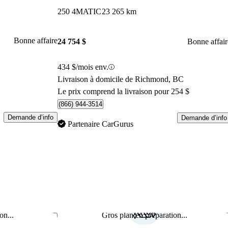
250 4MATIC
23 265 km
Bonne affaire
24 754 $
Bonne affair
434 $/mois env.
Livraison à domicile de Richmond, BC
Le prix comprend la livraison pour 254 $
(866) 944-3514
Demande d’info
Demande d’info
Partenaire CarGurus
on...
Gros plan en préparation...
Enregistrer cette annonce
Enr