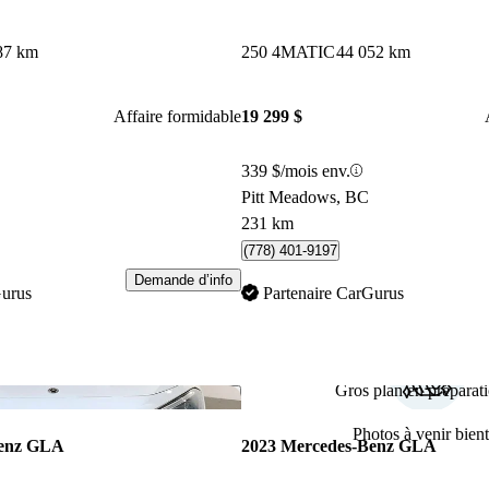
87 km
250 4MATIC
44 052 km
Affaire formidable
19 299 $
339 $/mois env.
Pitt Meadows, BC
231 km
(778) 401-9197
Demande d’info
Gurus
Partenaire CarGurus
Gros plan en préparati
Enregistrer cette annonce
Photos à venir bient
Benz GLA
2023 Mercedes-Benz GLA