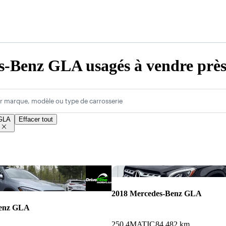
s-Benz GLA usagés à vendre prè
r marque, modèle ou type de carrosserie
GLA
Effacer tout
Enregistrer cette annonce
2018 Mercedes-Benz GLA
Benz GLA
250 4MATIC
84 482 km