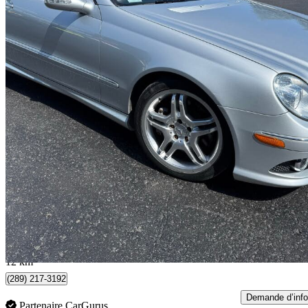
2008 Mercedes-Benz CLK
550
83 108 km
17 499 $
Aucune co
307 $/mois env.
Barrie, ON
12 km
(289) 217-3192
Demande d’info
Partenaire CarGurus