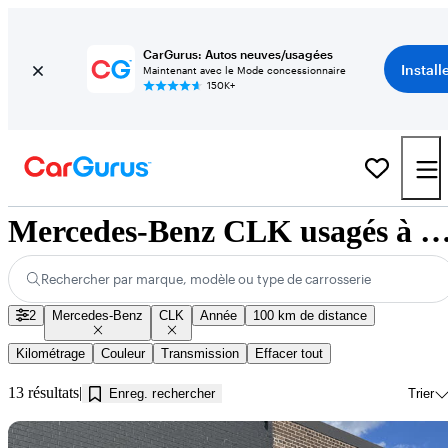
CarGurus: Autos neuves/usagées
Install
Maintenant avec le Mode concessionnaire
150K+
Mercedes-Benz CLK usagés à vendre près de Innis
Rechercher par marque, modèle ou type de carrosserie
2
Mercedes-Benz
CLK
Année
100 km de distance
Kilométrage
Couleur
Transmission
Effacer tout
13 résultats
Enreg. rechercher
Trier
En