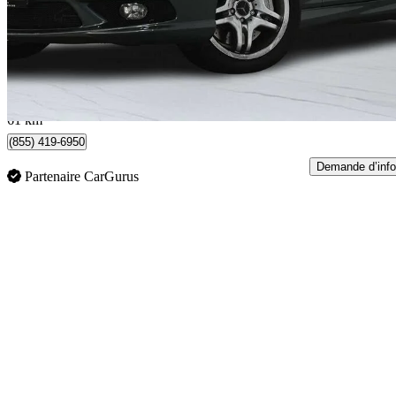
37 900 $
Aucune co
665 $/mois env.
Woodbridge, ON
61 km
(855) 419-6950
Demande d’info
Partenaire CarGurus