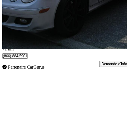
350 Cabriolet
196 000 km
7 499 $
Affaire équitab
132 $/mois env.
Scarborough, ON
71 km
(866) 884-5901
Demande d’info
Partenaire CarGurus