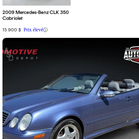
2009 Mercedes-Benz CLK 350
Cabriolet
15 900 $
Prix élevé
En
2000 Mercedes-Benz CLK