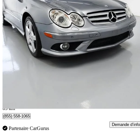
2009 Mercedes-Benz CLK
350 Cabriolet
123 000 km
15 900 $
Prix éle
279 $/mois env.
North York, ON
63 km
(855) 558-1065
Demande d’info
Partenaire CarGurus