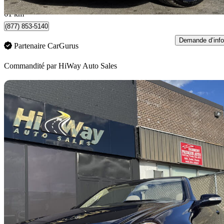
Vaughan, ON
61 km
(877) 853-5140
Demande d’info
Partenaire CarGurus
Commandité par
HiWay Auto Sales
En
2007 Mercedes-Benz CLK