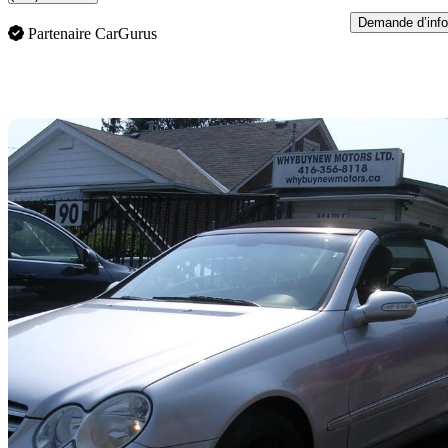
Demande d’info
Partenaire CarGurus
En
2006 Mercedes-Benz CLK