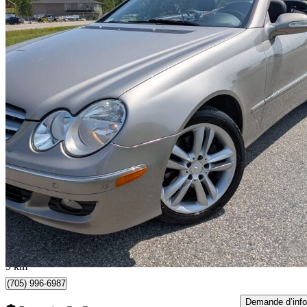
2007 Mercedes-Benz CLK
350 Cabriolet
93 787 km
13 999 $
Aucune co
246 $/mois env.
Innisfil, ON
9 km
(705) 996-6987
Demande d’info