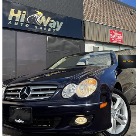
2007 Mercedes-Benz CLK
350 Cabriolet
126 000 km
9 990 $
Affaire formidab
176 $/mois env.