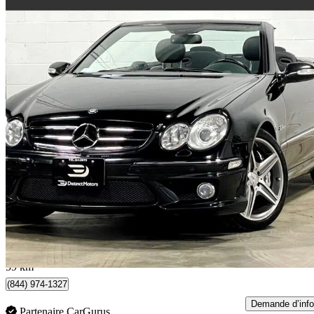
2007 Mercedes-Benz CLK
63 AMG Cabriolet
131 000 km
29 988 $
Affaire équitab
526 $/mois env.
Woodbridge, ON
59 km
(844) 974-1327
Demande d’info
Partenaire CarGurus