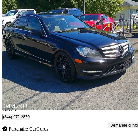
2013 Mercedes-Benz C-Class
C 300 Sedan 4MATIC
157 000 km
8 950 $
Bonne affai
157 $/mois env.
Lévis, QC
183 km
(844) 972-2879
Demande d’info
Partenaire CarGurus