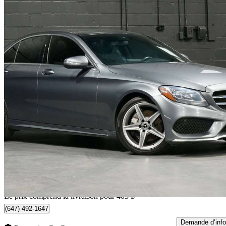
2017 Mercedes-Benz C-Class
C 300 4MATIC
171 909 km
13 301 $
Bonne affai
234 $/mois env.
Livraison à domicile de Vaughan, ON
Le prix comprend la livraison pour 403 $
(647) 492-1647
Demande d’info