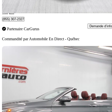
667 $/mois env.
Québec, QC
180 km
(855) 307-2327
Demande d’info
Partenaire CarGurus
Commandité par
Automobile En Direct - Québec
En