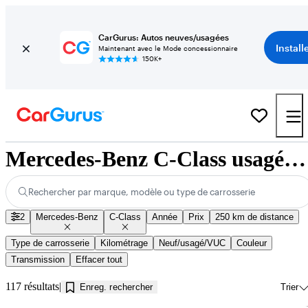
CarGurus: Autos neuves/usagées
Install
Maintenant avec le Mode concessionnaire
150K+
Mercedes-Benz C-Class usagés à vendre près de Jonquière, QC
Rechercher par marque, modèle ou type de carrosserie
2
Mercedes-Benz
C-Class
Année
Prix
250 km de distance
Type de carrosserie
Kilométrage
Neuf/usagé/VUC
Couleur
Transmission
Effacer tout
117 résultats
Enreg. rechercher
Trier