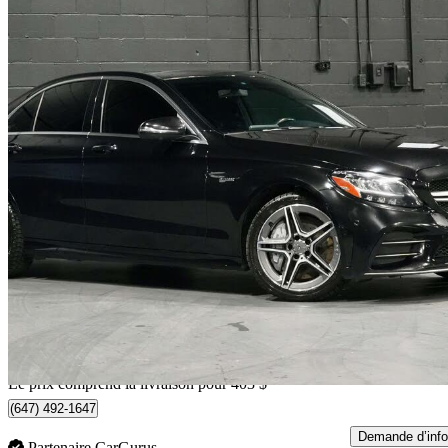
2020 Mercedes-Benz C-Class
AMG C 43 Sedan 4MATIC
144 068 km
31 301 $
Bonne affai
549 $/mois env.
Livraison à domicile de Vaughan, ON
Le prix comprend la livraison pour 403 $
(647) 492-1647
Demande d’info
Partenaire CarGurus