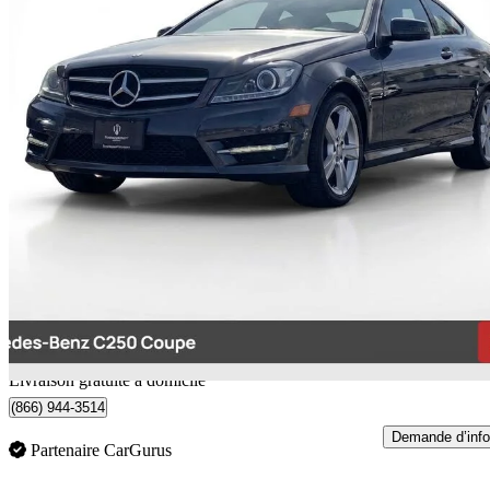
2014 Mercedes-Benz C-Class
C 250 Coupe
60 052 km
13 500 $
Bonne affai
237 $/mois env.
Livraison à domicile de Richmond, BC
Livraison gratuite à domicile
(866) 944-3514
Demande d’info
Partenaire CarGurus