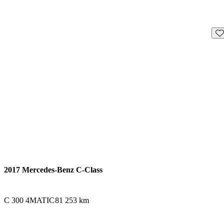
En
2017 Mercedes-Benz C-Class
C 300 4MATIC
81 253 km