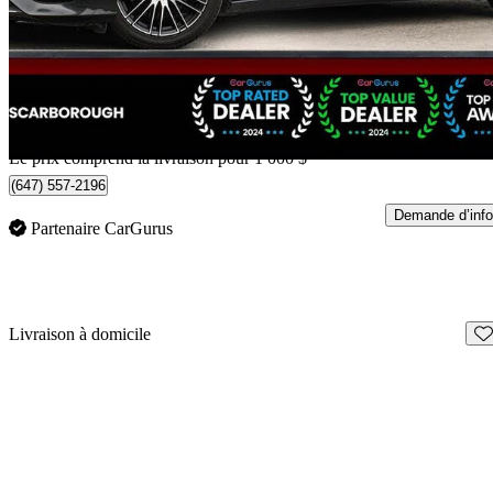
30 888 $
Bonne affai
542 $/mois env.
Livraison à domicile de Scarborough, ON
Le prix comprend la livraison pour 1 000 $
(647) 557-2196
Demande d’info
Partenaire CarGurus
En
Livraison à domicile