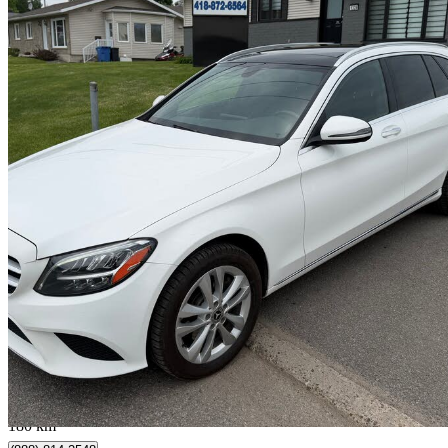
2020 Mercedes-Benz C-Class
C 300 Wagon 4MATIC
92 000 km
22 990 $
Affaire formidab
403 $/mois env.
L'Ancienne-Lorette, QC
180 km