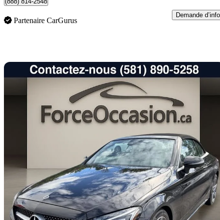
(888) 814-2548
Demande d’info
Partenaire CarGurus
En
2018 Mercedes-Benz C-Class