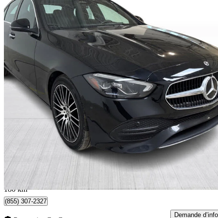
2023 Mercedes-Benz C-Class
C 300 4MATIC
75 074 km
37 999 $
Bonne affai
667 $/mois env.
Québec, QC
180 km
(855) 307-2327
Demande d’info