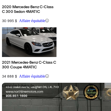
2020 Mercedes-Benz C-Class
C 300 Sedan 4MATIC
30 995 $
Affaire équitable
2021 Mercedes-Benz C-Class C
300 Coupe 4MATIC
34 888 $
Affaire équitable
En
Livraison à domicile