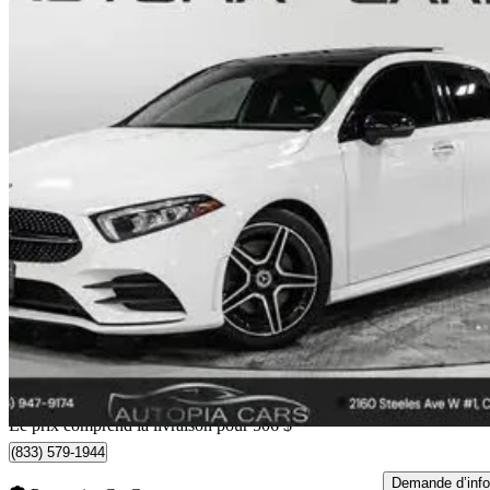
2022 Mercedes-Benz A-Class
A 250 4MATIC Hatchback AWD
73 588 km
27 956 $
Bonne affai
368 $/mois env.
Livraison à domicile de Concord, ON
Le prix comprend la livraison pour 506 $
(833) 579-1944
Demande d’info