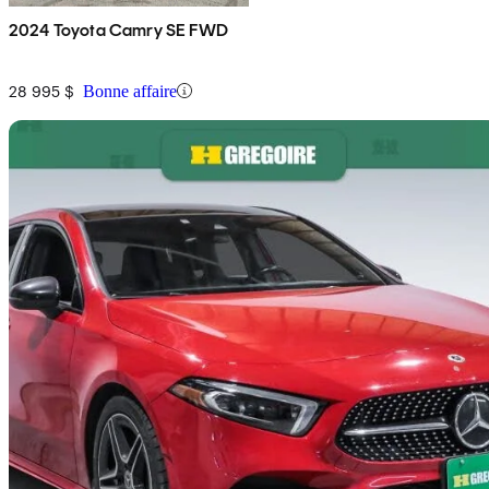
2024 Toyota Camry SE FWD
28 995 $
Bonne affaire
En
2019 Mercedes-Benz A-Class