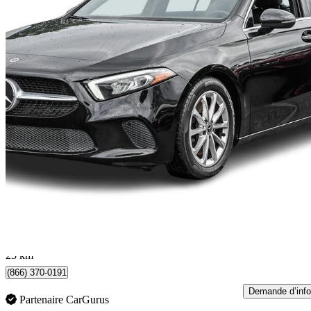
2022 Mercedes-Benz A-Class
A 250 4MATIC Hatchback AWD
43 911 km
29 300 $
Bonne affai
391 $/mois env.
Dollard-des-Ormeaux, QC
23 km
(866) 370-0191
Demande d’info
Partenaire CarGurus