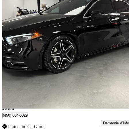
2022 Mercedes-Benz A-Class
AMG A 35 Hatchback 4MATIC
45 125 km
38 888 $
Bonne affai
559 $/mois env.
Saint-Eustache, QC
28 km
(450) 804-5029
Demande d’info
Partenaire CarGurus