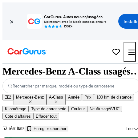
CarGurus: Autos neuves/usagées
Install
Maintenant avec le Mode concessionnaire
150K+
Mercedes-Benz A-Class usagés à vendre pr
Rechercher par marque, modèle ou type de carrosserie
2
Mercedes-Benz
A-Class
Année
Prix
100 km de distance
Kilométrage
Type de carrosserie
Couleur
Neuf/usagé/VUC
Cote d’affaires
Effacer tout
52 résultats
Enreg. rechercher
Trier