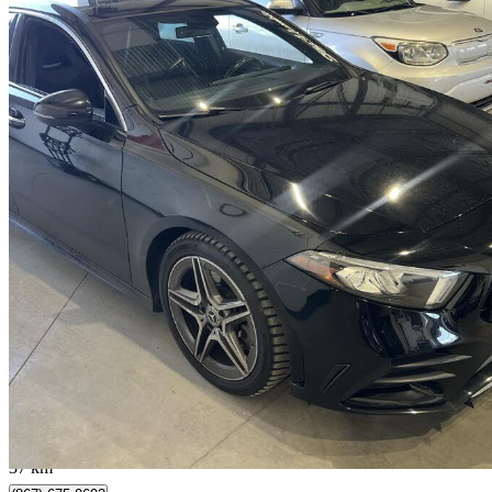
2022 Mercedes-Benz A-Class
A 250 4MATIC Hatchback AWD
45 762 km
24 995 $
Affaire formidab
316 $/mois env.
Mirabel, QC
37 km