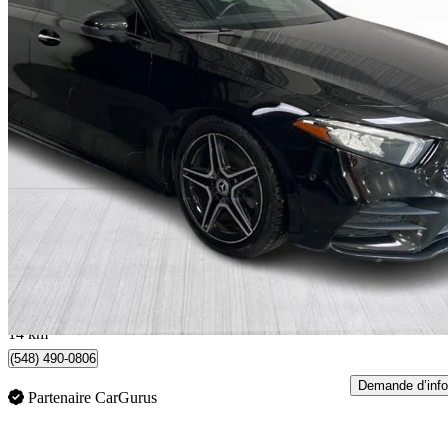
2022 Mercedes-Benz A-Class
A 220 4MATIC Sedan AWD
88 891 km
26 999 $
Affaire équitab
351 $/mois env.
Saint-Constant, QC
14 km
(548) 490-0806
Demande d’info
Partenaire CarGurus