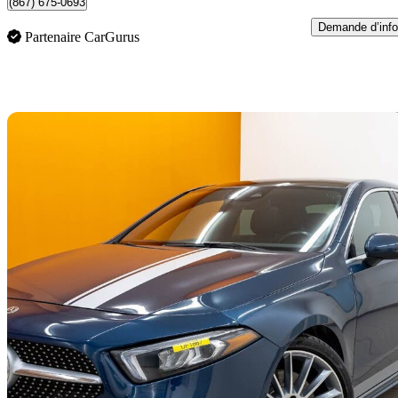
(867) 675-0693
Demande d’info
Partenaire CarGurus
En
2020 Mercedes-Benz A-Class