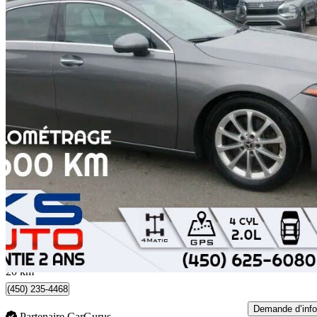
2019 Mercedes-Benz A-Class
A 250 Hatchback 4MATIC AWD
89 600 km
19 995 $
Affaire formidab
228 $/mois env.
Sainte-Rose, QC
20 km
(450) 235-4468
Demande d’info
Partenaire CarGurus