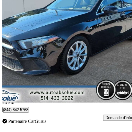
2019 Mercedes-Benz A-Class
A 250 Hatchback 4MATIC AWD
94 000 km
18 995 $
Bonne affai
211 $/mois env.
Boisbriand, QC
24 km
(844) 842-5768
Demande d’info
Partenaire CarGurus