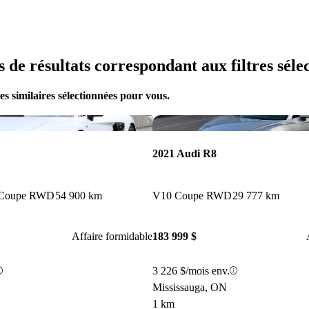
us de résultats correspondant aux filtres séle
s similaires sélectionnées pour vous.
Enregistrer cette annonce
2021 Audi R8
 Coupe RWD
54 900 km
V10 Coupe RWD
29 777 km
Affaire formidable
183 999 $
3 226 $/mois env.
Mississauga, ON
1 km