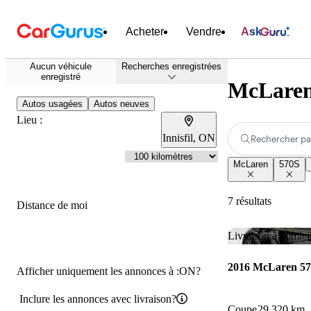
Acheter
Vendre
Ask
Aucun véhicule
Recherches enregistrées
enregistré
McLaren 
Autos usagées
Autos neuves
Lieu :
Innisfil, ON
Rechercher pa
McLaren
570S
7 résultats
Distance de moi
Livraison à domici
2016 McLaren 5
Afficher uniquement les annonces à :ON?
Inclure les annonces avec livraison?
Coupe
29 320 km