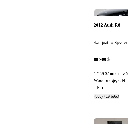
2012 Audi R8
4.2 quattro Spyd
88 900 $
1 559 $/mois env.
Woodbridge, ON
1 km
(855) 419-6950