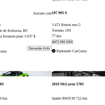
197 995 $
Aucune cote
3 471 $/mois env.
Toronto, ON
ile de Kelowna, BC
77 km
a livraison pour 3 037 $
(647) 584-3204
Demande d’info
Partenaire CarGurus
Gurus
Enregistrer cette annonce
70S
2019 McLaren 570S
00 km
Spider RWD
39 722 km