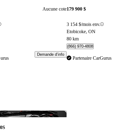
Aucune cote
179 900 $
3 154 $/mois env.
Etobicoke, ON
80 km
(866) 970-4808
Demande d’info
Gurus
Partenaire CarGurus
Enregistrer cette annonce
70S