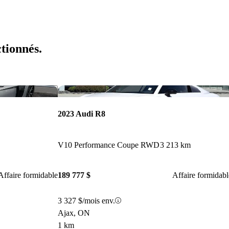
ctionnés.
Enregistrer cette annonce
Enr
2023 Audi R8
V10 Performance Coupe RWD
3 213 km
Affaire formidable
189 777 $
Affaire formidabl
3 327 $/mois env.
Ajax, ON
1 km