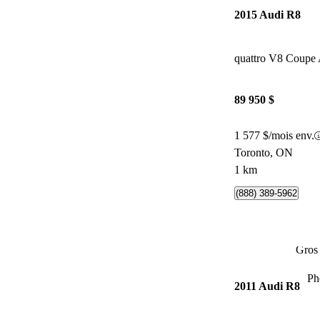
2015 Audi R8
quattro V8 Coup
89 950 $
1 577 $/mois env.
Toronto, ON
1 km
(888) 389-5962
Gros 
Ph
2011 Audi R8