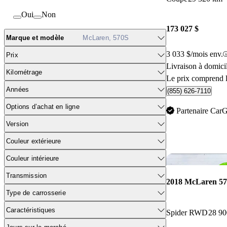
Oui
Non
173 027 $
Marque et modèle
McLaren, 570S
3 033 $/mois env.
Prix
Livraison à domic
Kilométrage
Le prix comprend l
Années
(855) 626-7110
Options d’achat en ligne
Partenaire Car
Version
Couleur extérieure
Couleur intérieure
Transmission
2018 McLaren 5
Type de carrosserie
Caractéristiques
Spider RWD
28 9