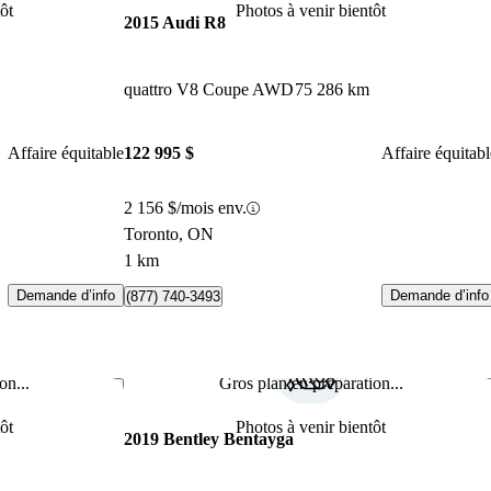
ôt
Photos à venir bientôt
2015 Audi R8
quattro V8 Coupe AWD
75 286 km
Affaire équitable
122 995 $
Affaire équitabl
2 156 $/mois env.
Toronto, ON
1 km
Demande d’info
Demande d’info
(877) 740-3493
on...
Gros plan en préparation...
Enregistrer cette annonce
Enr
ôt
Photos à venir bientôt
2019 Bentley Bentayga