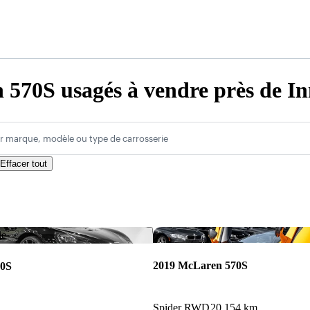
570S usagés à vendre près de In
r marque, modèle ou type de carrosserie
Effacer tout
Enregistrer cette annonce
le
2019 McLaren 570S
70S
Spider RWD
20 154 km