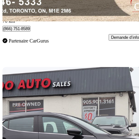
342 $/mois env.
Toronto, ON
70 km
(866) 751-8589
Demande d’info
Partenaire CarGurus
En