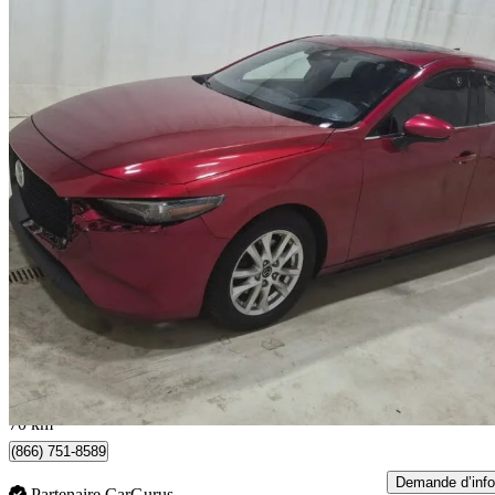
2019 Mazda MAZDA3 Sport
GT AWD
155 053 km
13 995 $
Affaire formidab
318 $/mois env.
Toronto, ON
70 km
(866) 751-8589
Demande d’info
Partenaire CarGurus