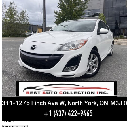
2011 Mazda MAZDA3 Sport
GS
65 000 km
8 450 $
Affaire formidab
182 $/mois env.
Toronto, ON
63 km