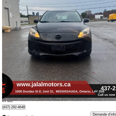
2013 Mazda MAZDA3 Sport
GX
200 637 km
3 999 $
Affaire formidab
74 $/mois env.
Mississauga, ON
81 km
(437) 292-4648
Demande d’info