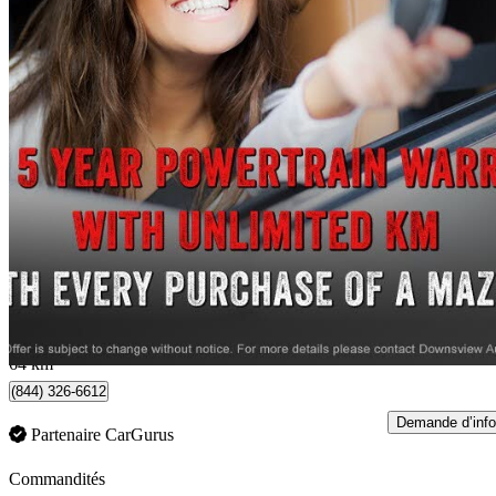
2014 Mazda MAZDA3 Sport
GX
227 483 km
7 490 $
Affaire équitab
159 $/mois env.
North York, ON
64 km
(844) 326-6612
Demande d’info
Partenaire CarGurus
Commandités