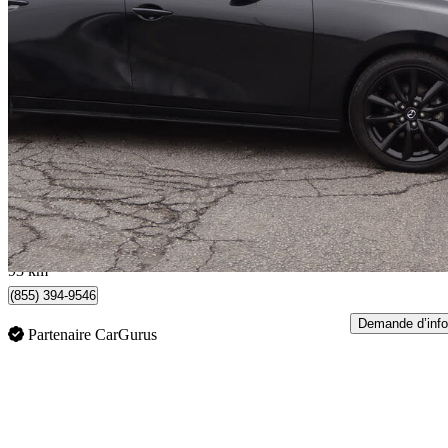
2024 Mazda MAZDA3 Sport
GT with Turbo AWD
120 720 km
24 995 $
Bonne affai
586 $/mois env.
Milton, ON
93 km
(855) 394-9546
Demande d’info
Partenaire CarGurus