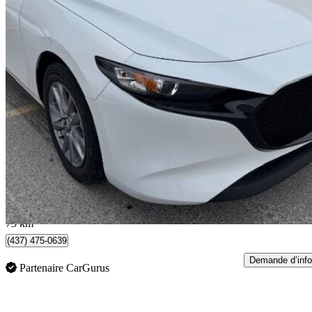
2025 Mazda MAZDA3 Sport
GX FWD
1 437 km
19 971 $
Affaire formidab
464 $/mois env.
Toronto, ON
73 km
(437) 475-0639
Demande d’info
Partenaire CarGurus