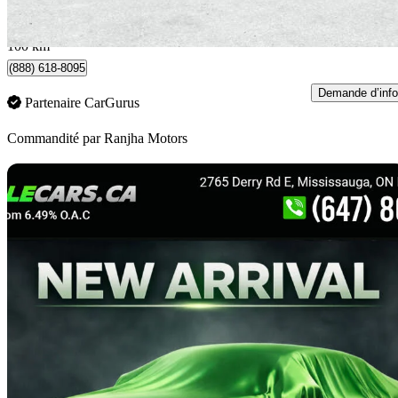
509 $/mois env.
Oakville, ON
100 km
(888) 618-8095
Demande d’info
Partenaire CarGurus
Commandité par
Ranjha Motors
En