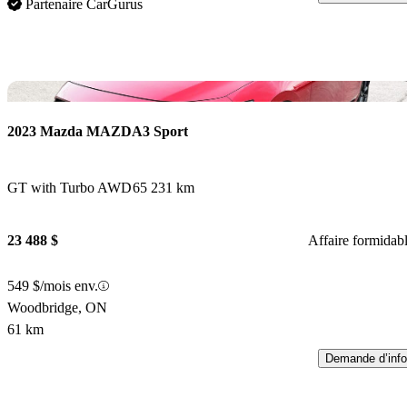
Partenaire CarGurus
En
2023 Mazda MAZDA3 Sport
GT with Turbo AWD
65 231 km
23 488 $
Affaire formidab
549 $/mois env.
Woodbridge, ON
61 km
Demande d’info