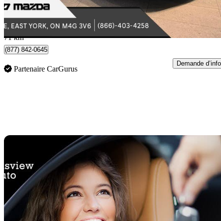
596 $/mois env.
Toronto, ON
71 km
(877) 842-0645
Demande d’info
Partenaire CarGurus
En