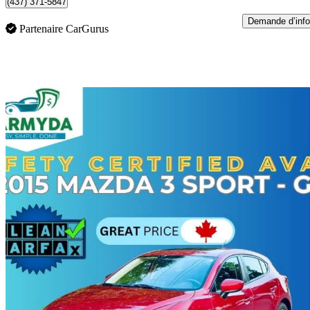
(437) 371-5847
Demande d’info
Partenaire CarGurus
En
2015 Mazda MAZDA3 Sport