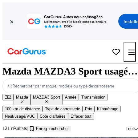
CarGurus: Autos neuves/usagées
Install
Maintenant avec le Mode concessionnaire
150K+
Mazda MAZDA3 Sport usagés à vendre près de Innisfil, ON
Rechercher par marque, modèle ou type de carrosserie
2
Mazda
MAZDA3 Sport
Année
Transmission
100 km de distance
Type de carrosserie
Prix
Kilométrage
Neuf/usagé/VUC
Cote d’affaires
Effacer tout
121 résultats
Enreg. rechercher
Trier