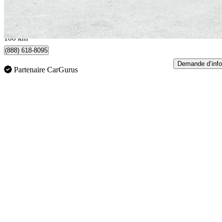
509 $/mois env.
Oakville, ON
100 km
(888) 618-8095
Demande d’info
Partenaire CarGurus