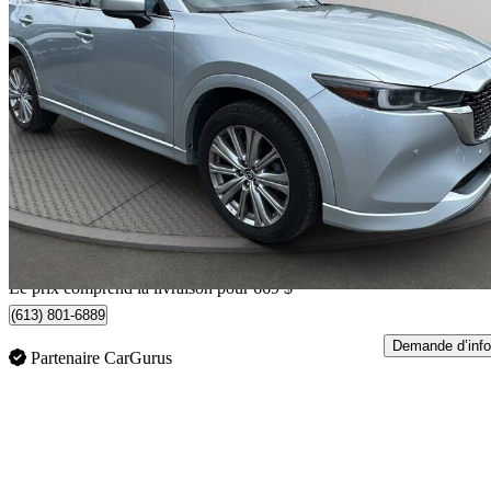
2022 Mazda CX-5
Signature AWD
152 066 km
22 469 $
Bonne affai
394 $/mois env.
Livraison à domicile de Orleans, ON
Le prix comprend la livraison pour 669 $
(613) 801-6889
Demande d’info
Partenaire CarGurus