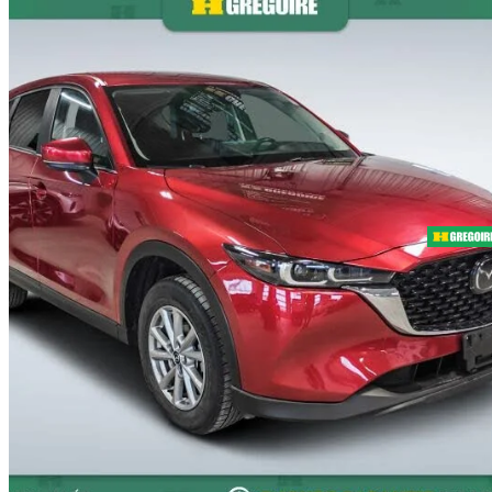
2024 Mazda CX-5
GS AWD
56 149 km
28 695 $
Bonne affai
503 $/mois env.