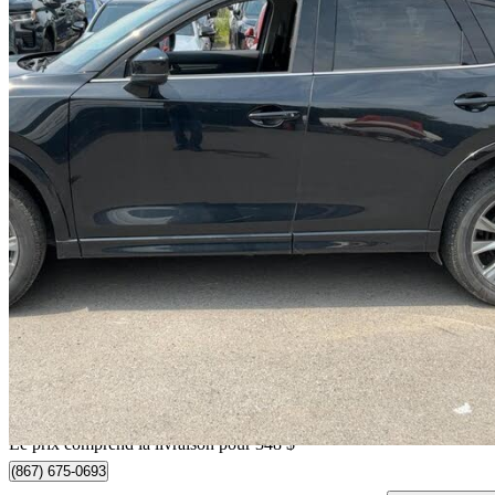
2025 Mazda CX-5
GT AWD
54 089 km
31 343 $
Affaire formidab
550 $/mois env.
Livraison à domicile de Mirabel, QC
Le prix comprend la livraison pour 348 $
(867) 675-0693