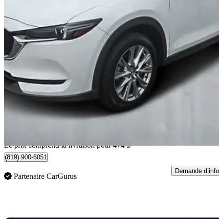
2021 Mazda CX-5
GT AWD with Turbo
80 312 km
24 972 $
Bonne affai
438 $/mois env.
Livraison à domicile de Trois-Rivières, QC
Le prix comprend la livraison pour 474 $
(819) 900-6051
Demande d’info
Partenaire CarGurus