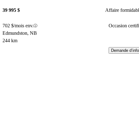
39 995 $
Affaire formidab
702 $/mois env.
Occasion certif
Edmundston, NB
244 km
Demande d’info