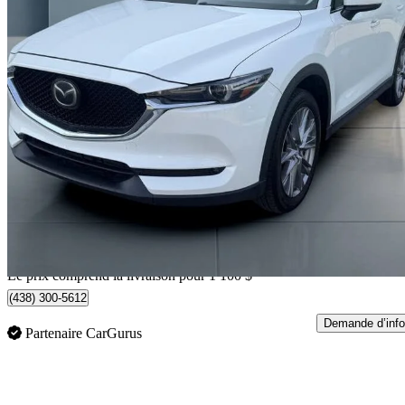
2019 Mazda CX-5
GT AWD
45 000 km
24 499 $
Bonne affai
430 $/mois env.
Livraison à domicile de St-Constant, QC
Le prix comprend la livraison pour 1 100 $
(438) 300-5612
Demande d’info
Partenaire CarGurus