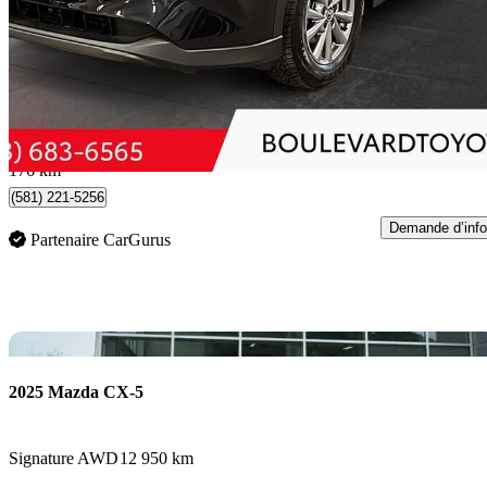
GS AWD
47 119 km
25 999 $
Affaire formidab
456 $/mois env.
Québec, QC
176 km
(581) 221-5256
Demande d’info
Partenaire CarGurus
En
2025 Mazda CX-5
Signature AWD
12 950 km