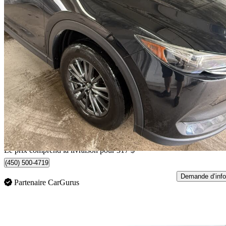
2019 Mazda CX-5
GS AWD
134 047 km
17 812 $
Bonne affai
313 $/mois env.
Livraison à domicile de Saint-Sulpice, QC
Le prix comprend la livraison pour 317 $
(450) 500-4719
Demande d’info
Partenaire CarGurus