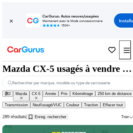
CarGurus: Autos neuves/usagées
Install
Maintenant avec le Mode concessionnaire
150K+
Mazda CX-5 usagés à vendre près de Jonquière, QC
Rechercher par marque, modèle ou type de carrosserie
2
Mazda
CX-5
Année
Prix
Kilométrage
250 km de distance
Transmission
Neuf/usagé/VUC
Couleur
Traction
Effacer tout
289 résultats
Enreg. rechercher
Trier
En