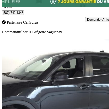
Chicoutimi, QC
10 km
(587) 742-1348
Demande d’info
Partenaire CarGurus
Commandité par
H Grégoire Saguenay
En
2021 Mazda CX-5