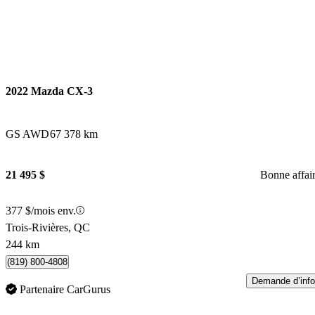
2022 Mazda CX-3
GS AWD
67 378 km
21 495 $
Bonne affai
377 $/mois env.
Trois-Rivières, QC
244 km
(819) 800-4808
Demande d’info
Partenaire CarGurus