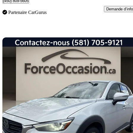
(450) 809-5605
Demande d’info
Partenaire CarGurus
En
2021 Mazda CX-3