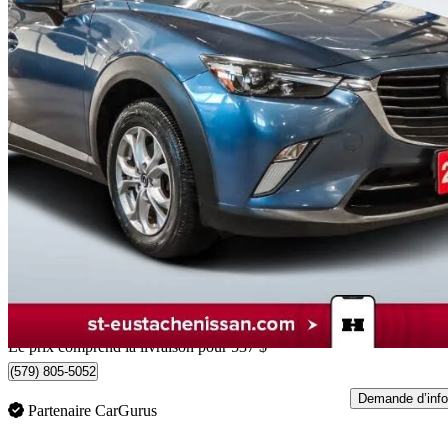
2018 Mazda CX-3
GS AWD
40 042 km
19 532 $
Bonne affai
343 $/mois env.
Livraison à domicile de St-Eustache, QC
Le prix comprend la livraison pour 537 $
(579) 805-5052
Demande d’info
Partenaire CarGurus