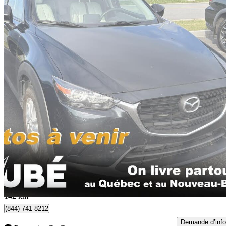
2021 Mazda CX-3
GS AWD
70 851 km
19 978 $
Bonne affai
351 $/mois env.
Rivière-du-Loup, QC
142 km
(844) 741-8212
Demande d’info