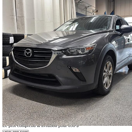
2020 Mazda CX-3
GS AWD
114 619 km
18 186 $
Bonne affai
319 $/mois env.
Livraison à domicile de Saint-Hubert, QC
Le prix comprend la livraison pour 698 $