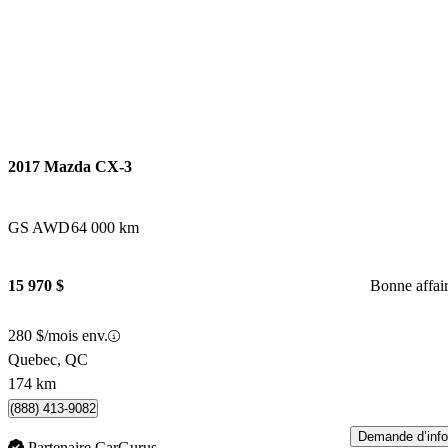
2017 Mazda CX-3
GS AWD
64 000 km
15 970 $
Bonne affai
280 $/mois env.
Quebec, QC
174 km
(888) 413-9082
Demande d’info
Partenaire CarGurus