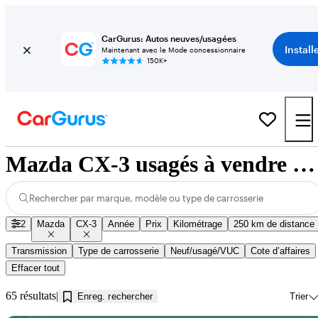
CarGurus: Autos neuves/usagées
Install
Maintenant avec le Mode concessionnaire
150K+
Mazda CX-3 usagés à vendre près de Jonquière, QC
Rechercher par marque, modèle ou type de carrosserie
2
Mazda
CX-3
Année
Prix
Kilométrage
250 km de distance
Transmission
Type de carrosserie
Neuf/usagé/VUC
Cote d’affaires
Effacer tout
65 résultats
Enreg. rechercher
Trier