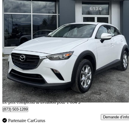
2019 Mazda CX-3
GS AWD
131 221 km
16 799 $
Affaire équitab
295 $/mois env.
Livraison à domicile de Sherbrooke, QC
Le prix comprend la livraison pour 1 004 $
(873) 503-1289
Demande d’info
Partenaire CarGurus