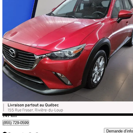
2016 Mazda CX-3
GS FWD
49 103 km
15 795 $
Bonne affai
277 $/mois env.
Rivière-du-Loup, QC
141 km
(855) 729-0599
Demande d’info