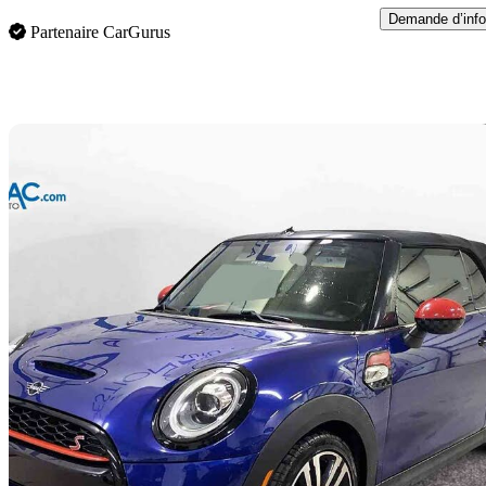
Demande d’info
Partenaire CarGurus
En
2019 MINI Cooper