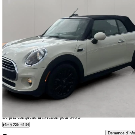
2019 MINI Cooper
Convertible FWD
102 412 km
16 340 $
Bonne affai
287 $/mois env.
Livraison à domicile de Mirabel, QC
Le prix comprend la livraison pour 348 $
(450) 235-6134
Demande d’info