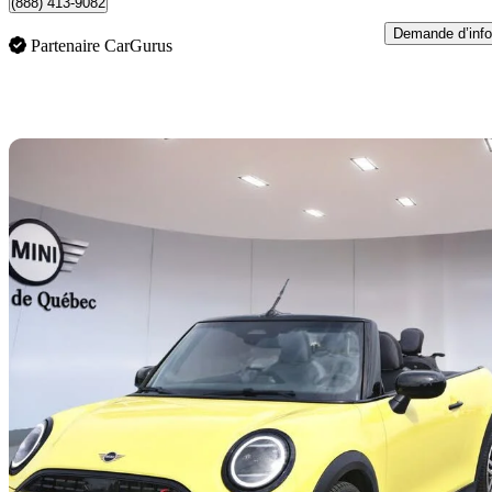
(888) 413-9082
Demande d’info
Partenaire CarGurus
En
2025 MINI Cooper