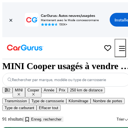
CarGurus: Autos neuves/usagées
Install
Maintenant avec le Mode concessionnaire
150K+
MINI Cooper usagés à vendre près de Jon
Rechercher par marque, modèle ou type de carrosserie
2
MINI
Cooper
Année
Prix
250 km de distance
Transmission
Type de carrosserie
Kilométrage
Nombre de portes
Type de carburant
Effacer tout
91 résultats
Enreg. rechercher
Trier