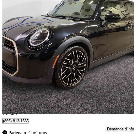
2025 MINI Cooper
S 2-Door Hatchback FWD
14 127 km
32 890 $
Bonne affai
577 $/mois env.
Lévis, QC
192 km
(866) 813-1535
Demande d’info
Partenaire CarGurus