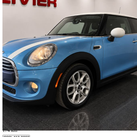
2018 MINI Cooper
3-Door Hatchback FWD
91 976 km
11 970 $
Affaire formidab
210 $/mois env.
Quebec, QC
174 km