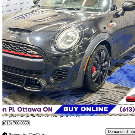
2019 MINI Cooper
John Cooper Works 2-Door Hatchback FWD
93 592 km
22 228 $
Bonne affai
390 $/mois env.
Livraison à domicile de Ottawa, ON
Le prix comprend la livraison pour 233 $
(613) 706-0353
Demande d’info
Partenaire CarGurus