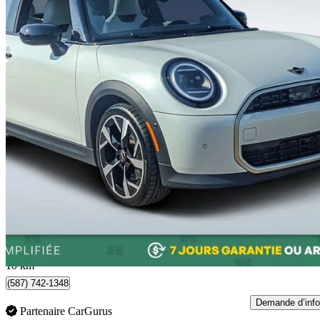
2025 MINI Cooper
8 000 km
34 995 $
Bonne affai
614 $/mois env.
Chicoutimi, QC
10 km
(587) 742-1348
Demande d’info
Partenaire CarGurus