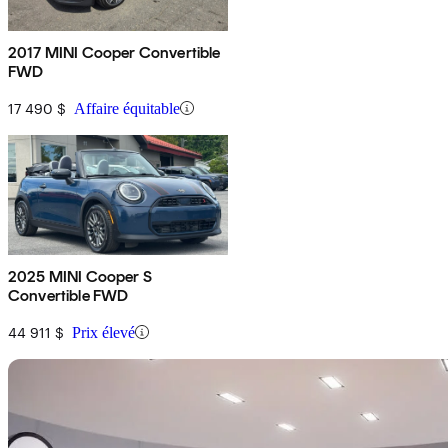
2017 MINI Cooper Convertible
FWD
17 490 $
Affaire équitable
2025 MINI Cooper S
Convertible FWD
44 911 $
Prix élevé
En