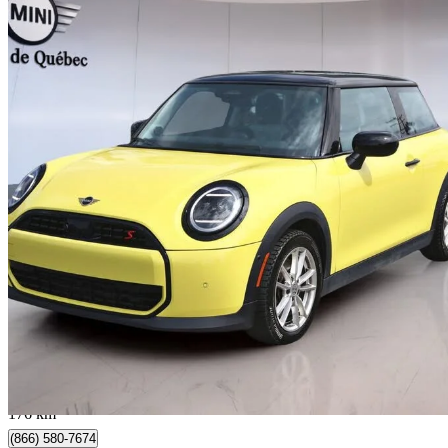
2025 MINI Cooper
S 3-Door Hatchback FWD
13 600 km
34 900 $
Bonne affai
612 $/mois env.
Occasion certif
Québec, QC
176 km
(866) 580-7674