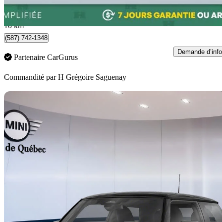
614 $/mois env.
Chicoutimi, QC
10 km
(587) 742-1348
Demande d’info
Partenaire CarGurus
Commandité par
H Grégoire Saguenay
En