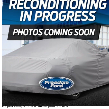
2017 Lincoln MKX
Reserve AWD
97 061 km
Aucun prix annoncé
Aucune co
Livraison à domicile de Edmonton, AB
Le prix comprend la livraison pour 1 142 $