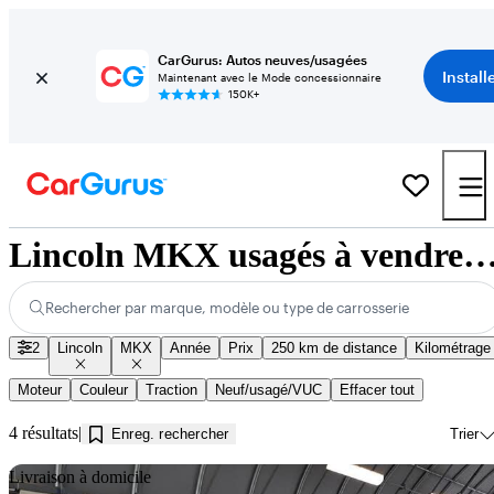
CarGurus: Autos neuves/usagées
Install
Maintenant avec le Mode concessionnaire
150K+
Lincoln MKX usagés à vendre près de Kamloo
Rechercher par marque, modèle ou type de carrosserie
2
Lincoln
MKX
Année
Prix
250 km de distance
Kilométrage
Moteur
Couleur
Traction
Neuf/usagé/VUC
Effacer tout
4 résultats
Enreg. rechercher
Trier
En
Livraison à domicile