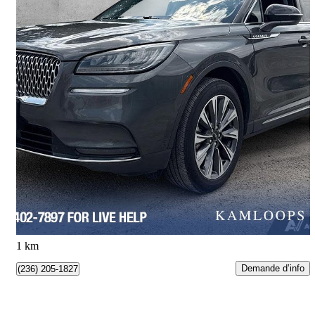
2020 Lincoln Corsair
Reserve AWD
110 078 km
24 740 $
Bonne affaire
434 $/mois env.
Kamloops, BC
1 km
Demande d’info
(236) 205-1827