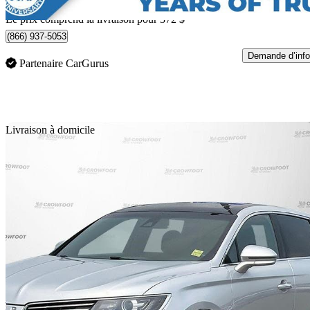
Livraison à domicile de Campbell River, BC
Le prix comprend la livraison pour 372 $
(866) 937-5053
Demande d’info
Partenaire CarGurus
En
Livraison à domicile