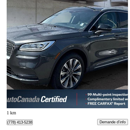
2020 Lincoln Corsair
Reserve AWD
47 479 km
27 287 $
Bonne affaire
479 $/mois env.
Maple Ridge, BC
1 km
Demande d’info
(778) 413-5238