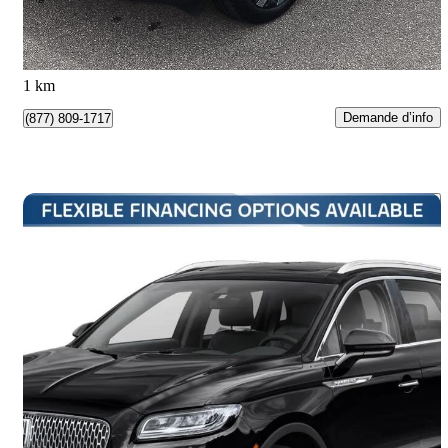
1 086 $/mois env.
North Vancouver, BC
1 km
Demande d’info
(877) 809-1717
Enreg