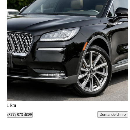
2020 Lincoln Corsair
Reserve AWD
102 155 km
24 900 $
Bonne affaire
437 $/mois env.
View Royal, BC
1 km
Demande d’info
(877) 873-4085