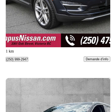
AWD
90 167 km
15 990 $
Bonne affaire
281 $/mois env.
Victoria, BC
1 km
Demande d’info
(250) 999-2947
Enreg