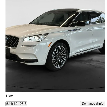
2022 Lincoln Corsair
Grand Touring AWD
79 252 km
31 997 $
Affaire formidable
561 $/mois env.
Richmond, BC
1 km
Demande d’info
(844) 691-0615