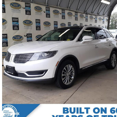
2017 Lincoln MKX
Select AWD
122 562 km
19 317 $
Affaire équitab
339 $/mois env.