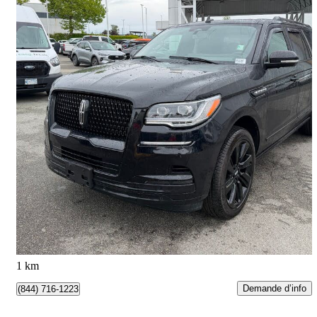
2022 Lincoln Navigator
L Reserve 4WD
84 953 km
63 999 $
Bonne affaire
1 122 $/mois env.
Surrey, BC
1 km
Demande d’info
(844) 716-1223