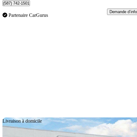
(587) 742-1501
Demande d’info
Partenaire CarGurus
En
Livraison à domicile