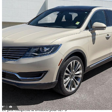
2016 Lincoln MKX
Reserve AWD
122 103 km
20 726 $
Trop ch
364 $/mois env.
Livraison à domicile de Leduc, AB
Le prix comprend la livraison pour 827 $