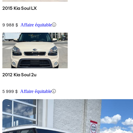
2015 Kia Soul LX
9 988 $
Affaire équitable
2012 Kia Soul 2u
5 999 $
Affaire équitable
En