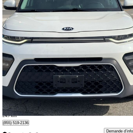
2021 Kia Soul
EX FWD
143 875 km
12 999 $
Bonne affai
228 $/mois env.
Burnaby, BC
245 km
(855) 519-2136
Demande d’info