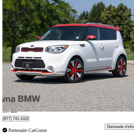
2014 Kia Soul
130 134 km
9 999 $
Bonne affai
176 $/mois env.
Kelowna, BC
107 km
(877) 741-1022
Demande d’info
Partenaire CarGurus