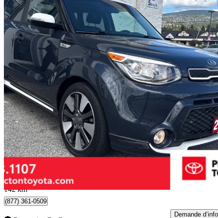
2014 Kia Soul
SX
67 333 km
12 999 $
Bonne affai
228 $/mois env.
Penticton, BC
142 km
(877) 361-0509
Demande d’info