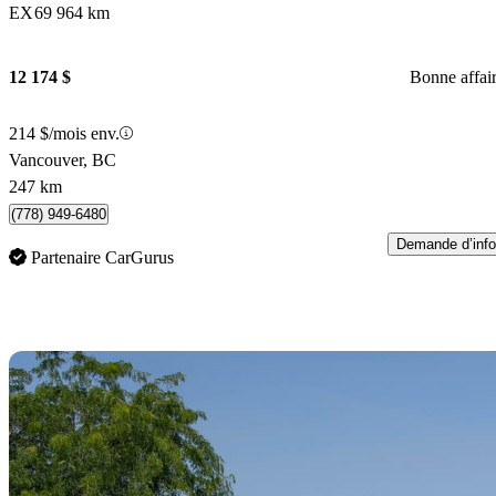
EX
69 964 km
12 174 $
Bonne affai
214 $/mois env.
Vancouver, BC
247 km
(778) 949-6480
Demande d’info
Partenaire CarGurus
En