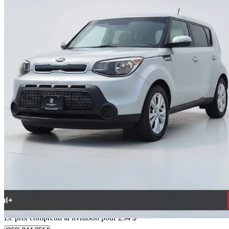
2014 Kia Soul
+
79 665 km
9 249 $
Affaire formidab
163 $/mois env.
Livraison à domicile de Richmond, BC
Le prix comprend la livraison pour 254 $