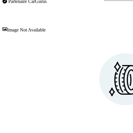
Partenaire CarGurus
En
Image Not Available