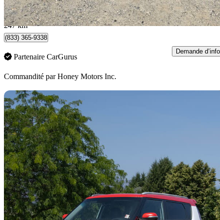
141 $/mois env.
Surrey, BC
247 km
(833) 365-9338
Demande d’info
Partenaire CarGurus
Commandité par
Honey Motors Inc.
En