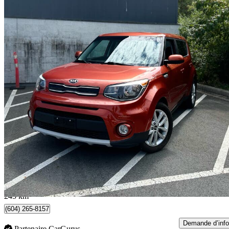
2019 Kia Soul
EX FWD
127 279 km
9 500 $
Affaire formidab
167 $/mois env.
Burnaby, BC
245 km
(604) 265-8157
Demande d’info
Partenaire CarGurus