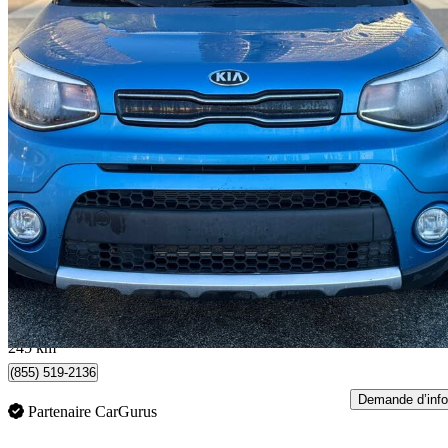
2018 Kia Soul
164 645 km
7 999 $
Bonne affai
141 $/mois env.
Burnaby, BC
245 km
(855) 519-2136
Demande d’info
Partenaire CarGurus