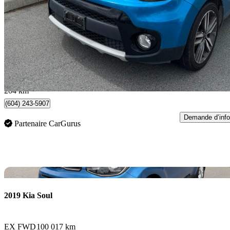
EX Premium FWD
122 834 km
14 990 $
Bonne affai
263 $/mois env.
Chilliwack, BC
204 km
(604) 243-5907
Demande d’info
Partenaire CarGurus
En
2019 Kia Soul
EX FWD
100 017 km