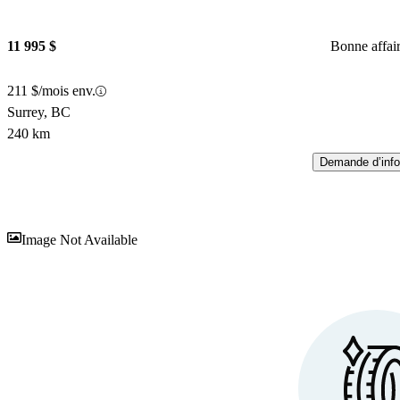
11 995 $
Bonne affai
211 $/mois env.
Surrey, BC
240 km
Demande d’info
En
Image Not Available