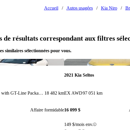
Accueil
/
Autos usagées
/
Kia Niro
/
Br
us de résultats correspondant aux filtres séle
s similaires sélectionnées pour vous.
Enregistrer cette annonce
2021 Kia Seltos
Long Range AWD with GT-Line Package 1
18 482 km
EX AWD
97 051 km
Affaire formidable
16 099 $
149 $/mois env.