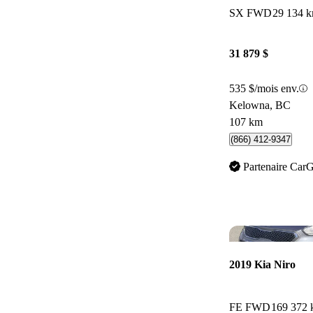
SX FWD
29 134 
31 879 $
535 $/mois env.
Kelowna, BC
107 km
(866) 412-9347
Partenaire Car
2019 Kia Niro
FE FWD
169 372