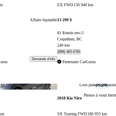
km
EX FWD
156 940 km
Affaire équitable
13 299 $
81 $/mois env.
Coquitlam, BC
240 km
(888) 483-4785
Demande d’info
Gurus
Partenaire CarGurus
Gros plan en préparati
Enregistrer cette annonce
Photos à venir bient
2018 Kia Niro
 km
SX Touring FWD
180 955 km