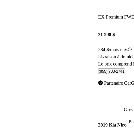
EX Premium FW
21 598 $
284 $/mois env.
Livraison à domici
Le prix comprend l
(855) 703-1741
Partenaire Car
Gros 
Ph
2019 Kia Niro