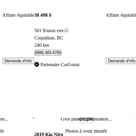
Affaire équitable
30 498 $
Affaire équitabl
501 $/mois env.
Coquitlam, BC
240 km
(888) 483-4785
Demande d’info
Demande d’info
Partenaire CarGurus
on...
Gros plan en préparation...
Enregistrer cette annonce
Enr
ôt
Photos à venir bientôt
2019 Kia Niro