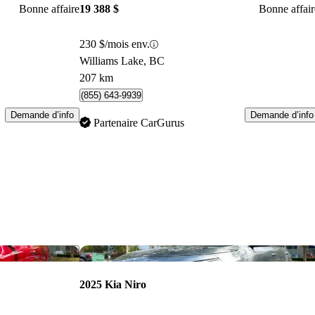
Bonne affaire
19 388 $
Bonne affair
230 $/mois env.
Williams Lake, BC
207 km
(855) 643-9939
Demande d’info
Demande d’info
Partenaire CarGurus
Enregistrer cette annonce
Enr
2025 Kia Niro