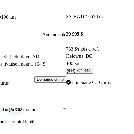
SX FWD
7 657 km
D
100 km
39 995 $
Aucune cote
733 $/mois env.
Kelowna, BC
le de Lethbridge, AB
106 km
a livraison pour 1 104 $
(844) 321-4492
Demande d’info
Partenaire CarGurus
Gurus
plan en préparation...
Enregistrer cette annonce
otos à venir bientôt