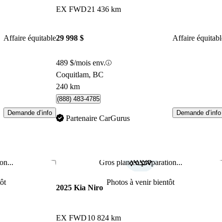
EX FWD
21 436 km
Affaire équitable
29 998 $
Affaire équitabl
489 $/mois env.
Coquitlam, BC
240 km
(888) 483-4785
Demande d’info
Demande d’info
Partenaire CarGurus
on...
Gros plan en préparation...
Enregistrer cette annonce
Enr
ôt
Photos à venir bientôt
2025 Kia Niro
EX FWD
10 824 km