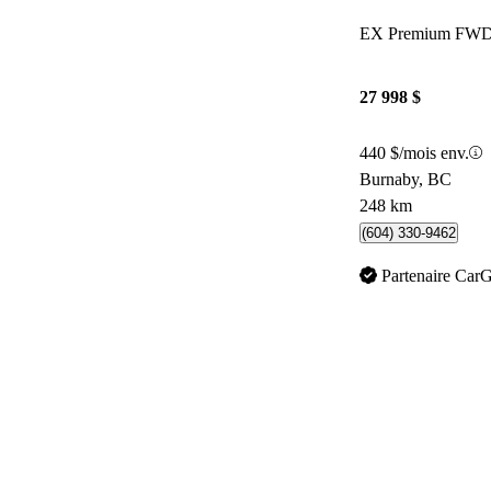
EX Premium FW
27 998 $
440 $/mois env.
Burnaby, BC
248 km
(604) 330-9462
Partenaire Car