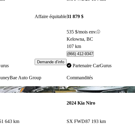
Affaire équitable
31 879 $
535 $/mois env.
Kelowna, BC
107 km
(866) 412-9347
Demande d’info
Gurus
Partenaire CarGurus
uneyBae Auto Group
Commandités
Enregistrer cette annonce
2024 Kia Niro
51 643 km
SX FWD
87 193 km