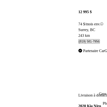
12 995 $
74 $/mois env.
Surrey, BC
243 km
(819) 581-7956
Partenaire Car
Gros 
Livraison à domici
Ph
2020 Kia Niro