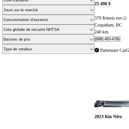
Cote d’affaires
25 498 $
Jours sur le marché
379 $/mois env.
Consommation d’essence
Coquitlam, BC
Cote globale de sécurité NHTSA
240 km
(888) 483-4785
Baisses de prix
Type de vendeur
Partenaire Car
2023 Kia Niro