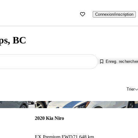
Connexion/inscription
ps, BC
Enreg. recherche
Trier
Enregistrer cette annonce
Enr
2020 Kia Niro
EX Premium FWD
71 648 km