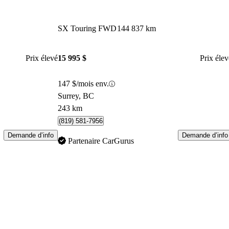
SX Touring FWD
144 837 km
Prix élevé
15 995 $
Prix élev
147 $/mois env.
Surrey, BC
243 km
(819) 581-7956
Demande d’info
Demande d’info
Partenaire CarGurus