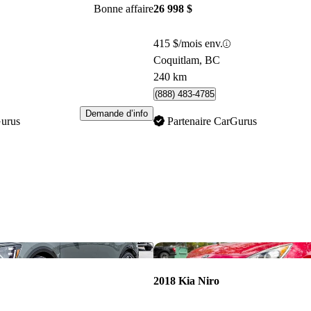
Bonne affaire
26 998 $
415 $/mois env.
Coquitlam, BC
240 km
(888) 483-4785
Demande d’info
Gurus
Partenaire CarGurus
Enregistrer cette annonce
2018 Kia Niro