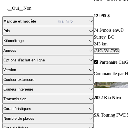
Oui
Non
12 995 $
Marque et modèle
Kia, Niro
74 $/mois env.
Prix
Surrey, BC
Kilométrage
243 km
Années
(819) 581-7956
Options d’achat en ligne
Partenaire Car
Version
Commandité par
H
Couleur extérieure
Couleur intérieure
2022 Kia Niro
Transmission
Caractéristiques
SX Touring FWD
Nombre de places