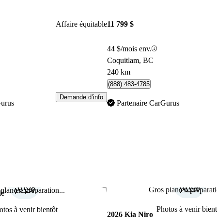
Affaire équitable
11 799 $
44 $/mois env.
Coquitlam, BC
240 km
(888) 483-4785
Demande d’info
Gurus
Partenaire CarGurus
Gros plan en préparati
plan en préparation...
Enregistrer cette annonce
le
Photos à venir bient
otos à venir bientôt
2026 Kia Niro