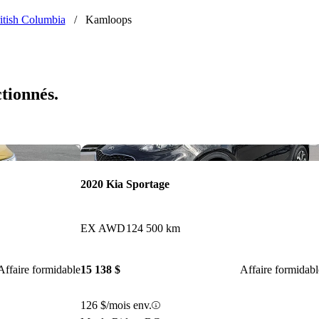
itish Columbia
/
Kamloops
ctionnés.
Enregistrer cette annonce
Enr
2020 Kia Sportage
EX AWD
124 500 km
Affaire formidable
15 138 $
Affaire formidabl
126 $/mois env.