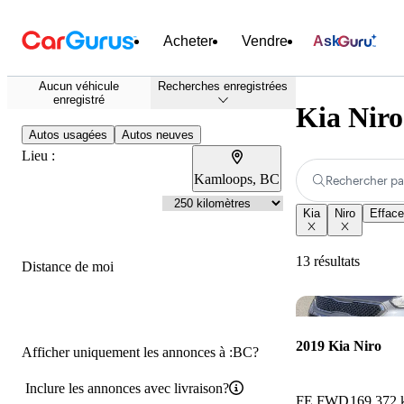
Acheter
Vendre
Ask
Aucun véhicule
Recherches enregistrées
enregistré
Kia Niro
Autos usagées
Autos neuves
Lieu :
Kamloops, BC
Rechercher pa
Kia
Niro
Efface
13 résultats
Distance de moi
2019 Kia Niro
Afficher uniquement les annonces à :BC?
Inclure les annonces avec livraison?
FE FWD
169 372