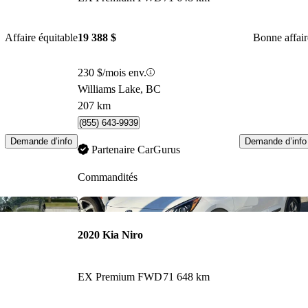
Affaire équitable
19 388 $
Bonne affair
230 $/mois env.
Williams Lake, BC
207 km
(855) 643-9939
Demande d’info
Demande d’info
Partenaire CarGurus
Commandités
Enregistrer cette annonce
Enr
2020 Kia Niro
EX Premium FWD
71 648 km