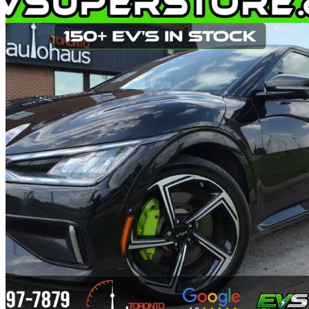
2023 Kia EV6
GT AWD
48 600 km
40 990 $
Affaire équitab
879 $/mois env.