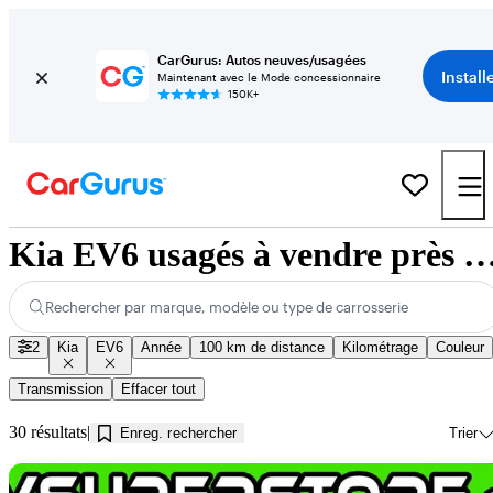
CarGurus: Autos neuves/usagées
Install
Maintenant avec le Mode concessionnaire
150K+
Kia EV6 usagés à vendre près de Innis
Rechercher par marque, modèle ou type de carrosserie
2
Kia
EV6
Année
100 km de distance
Kilométrage
Couleur
Transmission
Effacer tout
30 résultats
Enreg. rechercher
Trier
En