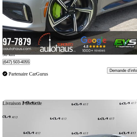
GT AWD
35 300 km
41 990 $
Bonne affai
903 $/mois env.
Concord, ON
58 km
(647) 503-4055
Demande d’info
Partenaire CarGurus
En
Livraison à domicile