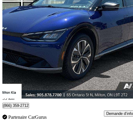
2024 Kia EV6
Wind RWD
77 252 km
33 995 $
Bonne affai
708 $/mois env.
Milton, ON
93 km
(866) 359-2712
Demande d’info
Partenaire CarGurus