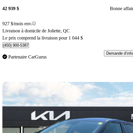
42 939 $
Bonne affai
927 $/mois env.
Livraison à domicile de Joliette, QC
Le prix comprend la livraison pour 1 044 $
(450) 900-5387
Demande d’info
Partenaire CarGurus
En