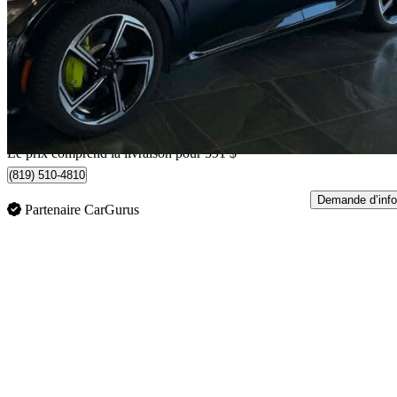
GT AWD
39 169 km
43 586 $
Affaire formidab
942 $/mois env.
Livraison à domicile de Trois-Rivières, QC
Le prix comprend la livraison pour 591 $
(819) 510-4810
Demande d’info
Partenaire CarGurus