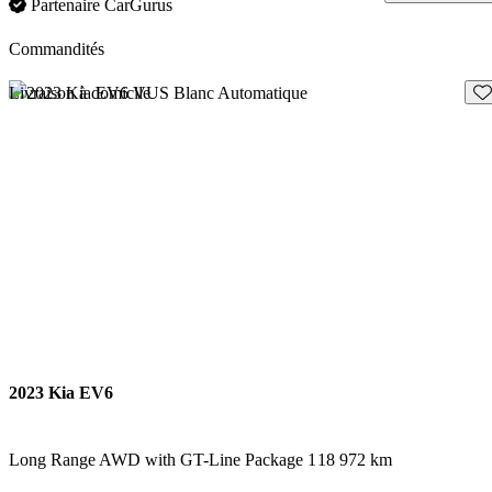
Partenaire CarGurus
Commandités
En
Livraison à domicile
2023 Kia EV6
Long Range AWD with GT-Line Package 1
18 972 km