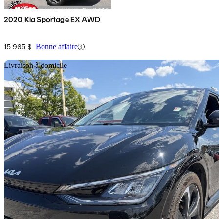
2020 Kia Sportage EX AWD
15 965 $
Bonne affaire
En
Livraison à domicile
2024 Kia EV6