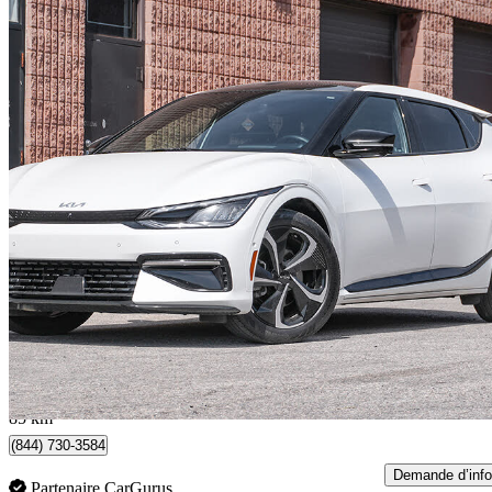
2022 Kia EV6
Long Range AWD with GT-Line Package 2
34 941 km
36 990 $
Bonne affai
781 $/mois env.
Mississauga, ON
85 km
(844) 730-3584
Demande d’info
Partenaire CarGurus