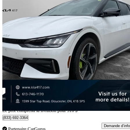
2024 Kia EV6
GT AWD
3 985 km
51 206 $
Bonne affai
1 128 $/mois env.
Livraison à domicile de Gloucester, ON
Le prix comprend la livraison pour 516 $
(833) 692-3364
Demande d’info
Partenaire CarGurus