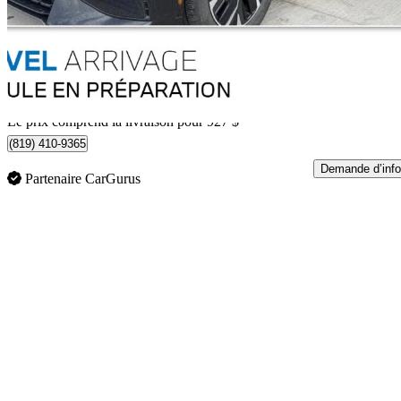
33 876 $
Bonne affai
705 $/mois env.
Livraison à domicile de Ste-Agathe-des-Monts, QC
Le prix comprend la livraison pour 927 $
(819) 410-9365
Demande d’info
Partenaire CarGurus