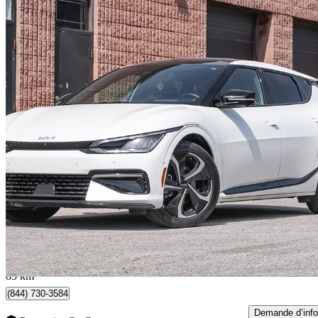
2022 Kia EV6
Long Range AWD with GT-Line Package 2
34 941 km
36 990 $
Bonne affai
781 $/mois env.
Mississauga, ON
85 km
(844) 730-3584
Demande d’info