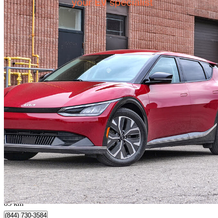
2022 Kia EV6
Long Range AWD with GT-Line Package 1
80 715 km
30 990 $
Affaire formidab
635 $/mois env.
Mississauga, ON
85 km
(844) 730-3584