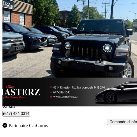
2020 Jeep Wrangler
Unlimited Sport 4WD
127 693 km
23 990 $
Affaire formidab
487 $/mois env.
Toronto, ON
69 km
(647) 424-0314
Demande d’info
Partenaire CarGurus