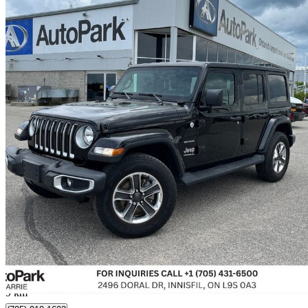
2023 Jeep Wrangler
Sahara 4-Door 4WD
19 168 km
38 900 $
Affaire formidab
789 $/mois env.
Innisfil, ON
9 km