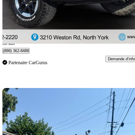
33 770 $
Affaire formidab
685 $/mois env.
North York, ON
66 km
(888) 362-8488
Demande d’info
Partenaire CarGurus
En