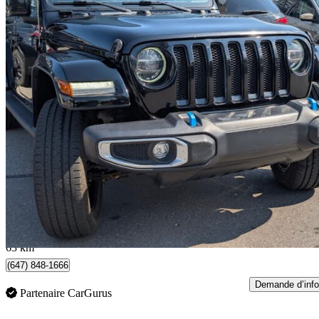
2022 Jeep Wrangler
Unlimited High Altitude 4WD
125 859 km
27 000 $
Affaire formidab
548 $/mois env.
Toronto, ON
63 km
(647) 848-1666
Demande d’info
Partenaire CarGurus