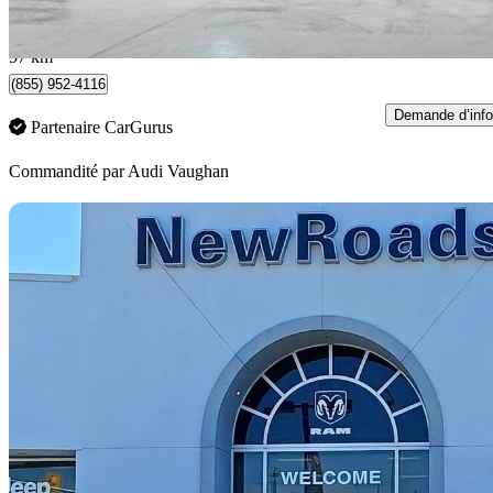
1 237 $/mois env.
Vaughan, ON
57 km
(855) 952-4116
Demande d’info
Partenaire CarGurus
Commandité par
Audi Vaughan
En