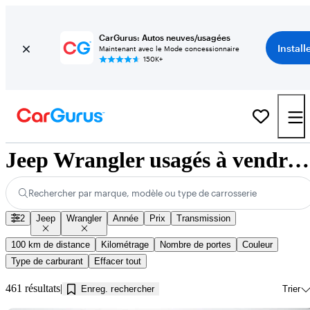
CarGurus: Autos neuves/usagées
Install
Maintenant avec le Mode concessionnaire
150K+
Jeep Wrangler usagés à vendre près de Innisfil, ON
Rechercher par marque, modèle ou type de carrosserie
2
Jeep
Wrangler
Année
Prix
Transmission
100 km de distance
Kilométrage
Nombre de portes
Couleur
Type de carburant
Effacer tout
461 résultats
Enreg. rechercher
Trier