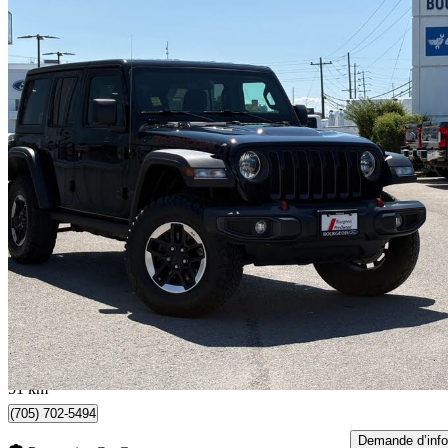
2023 Jeep Wrangler
Rubicon 4-Door 4WD
137 785 km
34 995 $
Affaire formidab
710 $/mois env.
Midland, ON
51 km
(705) 702-5494
Demande d’info