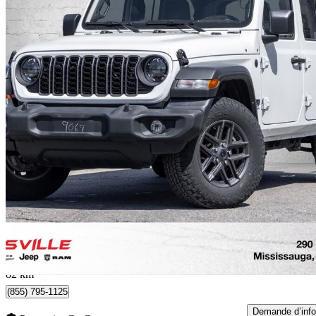
2024 Jeep Wrangler
Sport S 4-Door 4WD
29 111 km
37 987 $
Affaire formidab
771 $/mois env.
Mississauga, ON
82 km
(855) 795-1125
Demande d’info