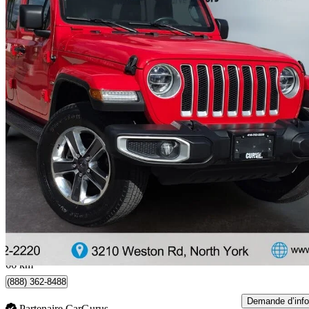
2020 Jeep Wrangler
Unlimited Sahara 4WD
111 000 km
26 770 $
Affaire formidab
543 $/mois env.
North York, ON
66 km
(888) 362-8488
Demande d’info
Partenaire CarGurus