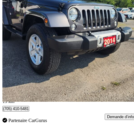
2014 Jeep Wrangler
Sahara 4WD
105 888 km
16 488 $
Affaire formidab
335 $/mois env.
Barrie, ON
13 km
(705) 410-5481
Demande d’info
Partenaire CarGurus