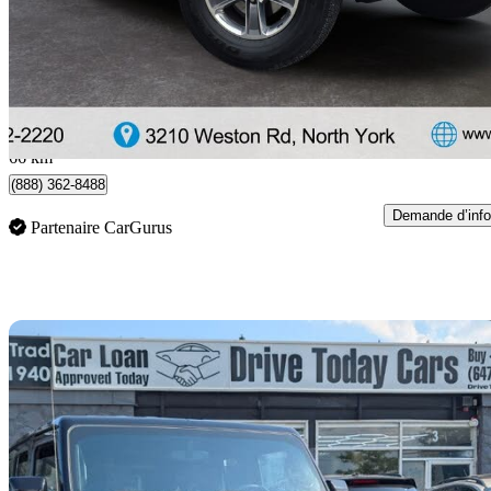
28 770 $
Affaire formidab
584 $/mois env.
North York, ON
66 km
(888) 362-8488
Demande d’info
Partenaire CarGurus
En