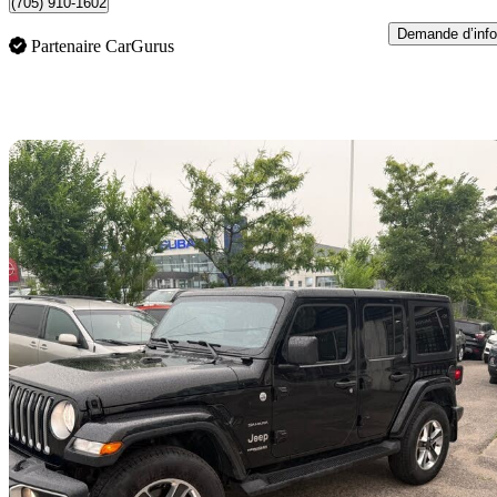
(705) 910-1602
Demande d’info
Partenaire CarGurus
En
2022 Jeep Wrangler