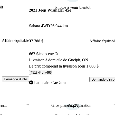
ôt
Photos à venir bientôt
2021 Jeep Wrangler 4xe
Sahara 4WD
26 044 km
Affaire équitable
37 788 $
Affaire équitabl
663 $/mois env.
Livraison à domicile de Guelph, ON
Le prix comprend la livraison pour 1 000 $
(431) 449-7466
Demande d’info
Demande d’info
Partenaire CarGurus
Gros plan en préparation...
on...
Enregistrer cette annonce
Enr