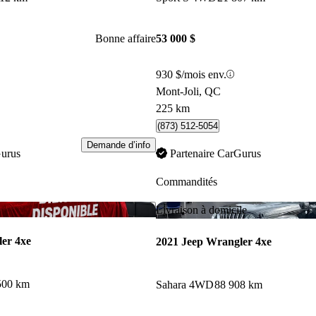
Bonne affaire
53 000 $
930 $/mois env.
Mont-Joli, QC
225 km
(873) 512-5054
Demande d’info
Gurus
Partenaire CarGurus
Commandités
Enregistrer cette annonce
Livraison à domicile
er 4xe
2021 Jeep Wrangler 4xe
500 km
Sahara 4WD
88 908 km