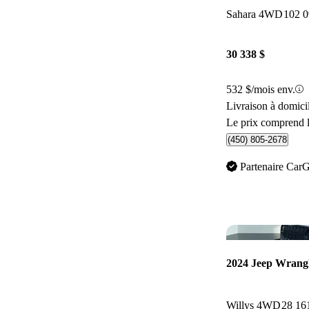
Sahara 4WD
102 
30 338 $
532 $/mois env.
Livraison à domici
Le prix comprend l
(450) 805-2678
Partenaire Car
2024 Jeep Wrangl
Willys 4WD
28 16