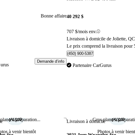
Bonne affaire
40 292 $
707 $/mois env.
Livraison à domicile de Joliette, QC
Le prix comprend la livraison pour 
(450) 900-5387
Demande d’info
Gurus
Partenaire CarGurus
plan en préparation...
Gros plan en préparati
Enregistrer cette annonce
le
Livraison à domicile
otos à venir bientôt
Photos à venir bient
er 4xe
2021 Jeep Wrangler 4xe