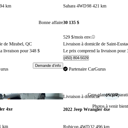
094 km
Sahara 4WD
98 421 km
Bonne affaire
30 135 $
529 $/mois env.
le de Mirabel, QC
Livraison à domicile de Saint-Eust
a livraison pour 348 $
Le prix comprend la livraison pour 
(450) 804-5029
Demande d’info
Gurus
Partenaire CarGurus
Gros plan en préparati
Enregistrer cette annonce
Livraison à domicile
Photos à venir bient
er 4xe
2022 Jeep Wrangler 4xe
1 km
Rubicon 4WD
32 496 km