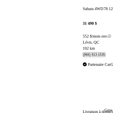
Sahara 4WD
78 1
31 490 $
552 $/mois env.
Lévis, QC
192 km
(866) 813-1535
Partenaire Car
Gros 
Livraison à domici