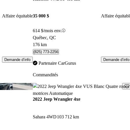
Affaire équitable
35 000 $
Affaire équitabl
614 $/mois env.
Québec, QC
176 km
(825) 773-2256
Demande d’info
Demande d’info
Partenaire CarGurus
Commandités
Enregistrer cette annonce
Enr
2022 Jeep Wrangler 4xe
Sahara 4WD
103 712 km