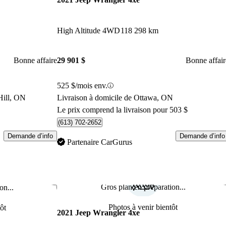
High Altitude 4WD
118 298 km
Bonne affaire
29 901 $
Bonne affair
525 $/mois env.
Hill, ON
Livraison à domicile de Ottawa, ON
Le prix comprend la livraison pour 503 $
(613) 702-2652
Demande d’info
Demande d’info
Partenaire CarGurus
Gros plan en préparation...
on...
Enregistrer cette annonce
Enr
Photos à venir bientôt
ôt
2021 Jeep Wrangler 4xe