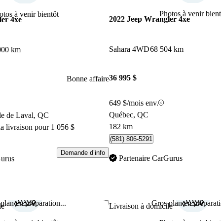
Photos à venir bient
otos à venir bientôt
2022 Jeep Wrangler 4xe
er 4xe
Sahara 4WD
68 504 km
000 km
36 995 $
Bonne affaire
649 $/mois env.
Québec, QC
le de Laval, QC
182 km
a livraison pour 1 056 $
(581) 806-5291
Demande d’info
Partenaire CarGurus
Gurus
plan en préparation...
Gros plan en préparati
Enregistrer cette annonce
le
Livraison à domicile