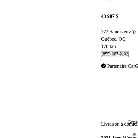
43 987 $
772 $/mois env.
Québec, QC
176 km
(855) 687-9192
Partenaire Car
Gros 
Livraison à domici
Ph
2021 Jeep Wrangl