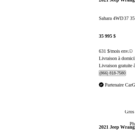
Sahara 4WD
37 3
35 995 $
631 $/mois env.
Livraison à domic
Livraison gratuite 
(866) 818-7580
Partenaire Car
Gros 
Ph
2021 Jeep Wrangl