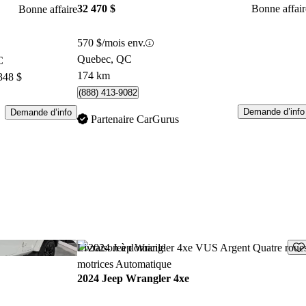
32 470 $
Bonne affair
Bonne affaire
570 $/mois env.
Quebec, QC
C
174 km
348 $
(888) 413-9082
Demande d’info
Demande d’info
Partenaire CarGurus
Enregistrer cette annonce
Enr
Livraison à domicile
2024 Jeep Wrangler 4xe