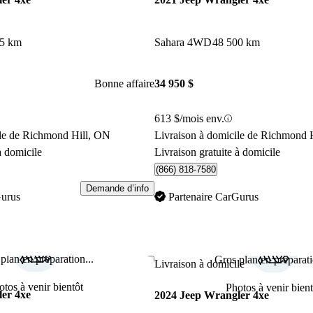
55 km
Sahara 4WD
48 500 km
Bonne affaire
34 950 $
613 $/mois env.
ile de Richmond Hill, ON
Livraison à domicile de Richmond 
à domicile
Livraison gratuite à domicile
(866) 818-7580
Demande d’info
Gurus
Partenaire CarGurus
plan en préparation...
Gros plan en préparati
Enregistrer cette annonce
Livraison à domicile
otos à venir bientôt
Photos à venir bient
er 4xe
2024 Jeep Wrangler 4xe