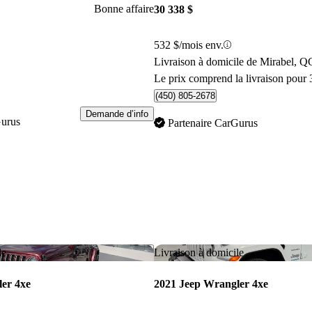
Bonne affaire
30 338 $
532 $/mois env.
Livraison à domicile de Mirabel, Q
Le prix comprend la livraison pour 
(450) 805-2678
Demande d’info
Gurus
Partenaire CarGurus
Enregistrer cette annonce
le
Livraison à domicile
er 4xe
2021 Jeep Wrangler 4xe