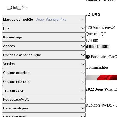
Oui
Non
32 470 $
Marque et modèle
Jeep, Wrangler 4xe
570 $/mois env.
Prix
Quebec, QC
Kilométrage
174 km
Années
(888) 413-9082
Options d’achat en ligne
Partenaire Car
Version
Commandités
Couleur extérieure
Couleur intérieure
2022 Jeep Wrangl
Transmission
Neuf/usagé/VUC
Rubicon 4WD
57 
Caractéristiques