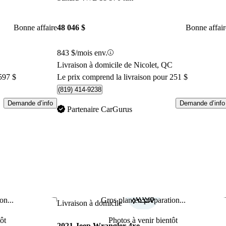
Bonne affaire
48 046 $
Bonne affair
843 $/mois env.
Livraison à domicile de Nicolet, QC
597 $
Le prix comprend la livraison pour 251 $
(819) 414-9238
Demande d’info
Demande d’info
Partenaire CarGurus
on...
Gros plan en préparation...
Enregistrer cette annonce
Enr
Livraison à domicile
ôt
Photos à venir bientôt
2021 Jeep Wrangler 4xe