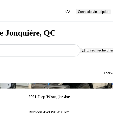
Connexion/inscription
de Jonquière, QC
Enreg. recherche
Trier
Enregistrer cette annonce
Enr
2021 Jeep Wrangler 4xe
Rubicon 4WD
90 450 km