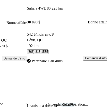
Sahara 4WD
80 223 km
30 890 $
Bonne affair
Bonne affaire
542 $/mois env.
Lévis, QC
e, QC
192 km
670 $
(866) 813-1535
Demande d’info
Demande d’info
Partenaire CarGurus
on...
Gros plan en préparation...
Enregistrer cette annonce
Enr
Livraison à domicile