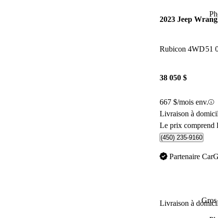
Ph
2023 Jeep Wrangl
Rubicon 4WD
51 
38 050 $
667 $/mois env.
Livraison à domici
Le prix comprend l
(450) 235-9160
Partenaire Car
Gros 
Livraison à domici