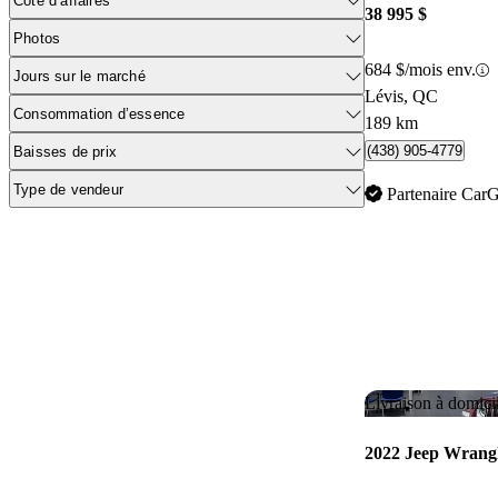
Cote d’affaires
38 995 $
Photos
684 $/mois env.
Jours sur le marché
Lévis, QC
Consommation d’essence
189 km
(438) 905-4779
Baisses de prix
Type de vendeur
Partenaire Car
Livraison à domici
2022 Jeep Wrangl