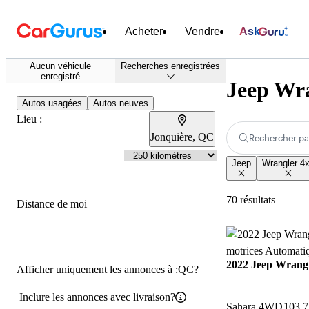
Acheter
Vendre
Ask
Aucun véhicule
Recherches enregistrées
enregistré
Jeep Wra
Autos usagées
Autos neuves
Lieu :
Jonquière, QC
Rechercher pa
Jeep
Wrangler 4
70 résultats
Distance de moi
2022 Jeep Wrangl
Afficher uniquement les annonces à :QC?
Inclure les annonces avec livraison?
Sahara 4WD
103 