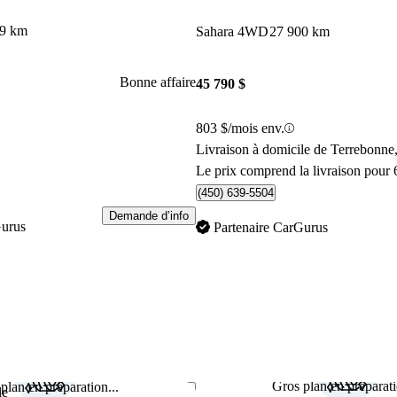
29 km
Sahara 4WD
27 900 km
Bonne affaire
45 790 $
803 $/mois env.
Livraison à domicile de Terrebonn
Le prix comprend la livraison pour 
(450) 639-5504
Demande d’info
Gurus
Partenaire CarGurus
Gros plan en préparati
plan en préparation...
Enregistrer cette annonce
le