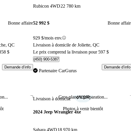
Rubicon 4WD
22 780 km
Bonne affaire
52 992 $
Bonne affair
929 $/mois env.
ache, QC
Livraison à domicile de Joliette, QC
358 $
Le prix comprend la livraison pour 597 $
(450) 900-5387
Demande d’info
Demande d’info
Partenaire CarGurus
on...
Gros plan en préparation...
Enregistrer cette annonce
Enr
Livraison à domicile
ôt
Photos à venir bientôt
2024 Jeep Wrangler 4xe
Sahara 4WD
18 970 km