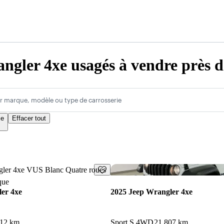
ngler 4xe usagés à vendre près 
r marque, modèle ou type de carrosserie
xe
Effacer tout
Enregistrer cette annonce
er 4xe
2025 Jeep Wrangler 4xe
712 km
Sport S 4WD
21 807 km