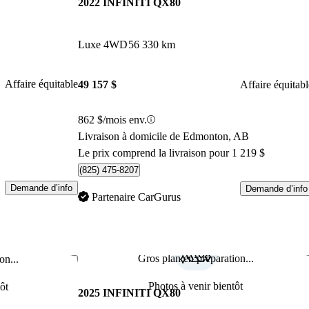
2022 INFINITI QX80
Luxe 4WD
56 330 km
Affaire équitable
49 157 $
Affaire équitabl
862 $/mois env.
Livraison à domicile de Edmonton, AB
Le prix comprend la livraison pour 1 219 $
(825) 475-8207
Demande d’info
Demande d’info
Partenaire CarGurus
Gros plan en préparation...
on...
Enregistrer cette annonce
Enr
Photos à venir bientôt
ôt
2025 INFINITI QX80