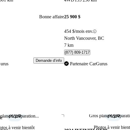
Bonne affaire
25 900 $
454 $/mois env.
North Vancouver, BC
7 km
(877) 809-1717
Demande d’info
Gurus
Partenaire CarGurus
Gros plan en préparati
plan en préparation...
Enregistrer cette annonce
le
Photos à venir bient
otos à venir bientôt