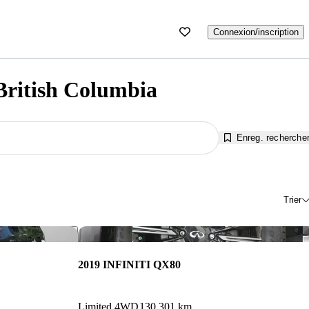
Connexion/inscription
British Columbia
Enreg. recherche
Trier
Enregistrer cette annonce
Enr
2019 INFINITI QX80
Limited 4WD
130 301 km