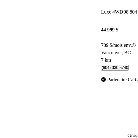
Luxe 4WD
98 804
44 999 $
789 $/mois env.
Vancouver, BC
7 km
(604) 330-5740
Partenaire Car
Gros 