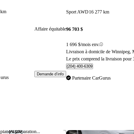
 km
Sport AWD
16 277 km
Affaire équitable
96 703 $
1 696 $/mois env.
Livraison à domicile de Winnipeg,
Le prix comprend la livraison pour 
(204) 400-6309
Demande d’info
Gurus
Partenaire CarGurus
plan en préparation...
Enregistrer cette annonce