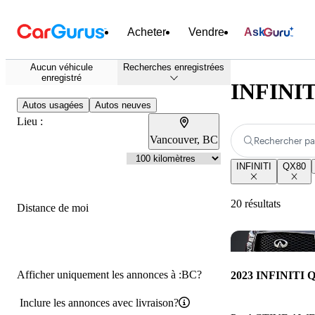
Acheter
Vendre
Ask
Aucun véhicule
Recherches enregistrées
enregistré
INFINITI
Autos usagées
Autos neuves
Lieu :
Vancouver, BC
Rechercher pa
INFINITI
QX80
20 résultats
Distance de moi
Afficher uniquement les annonces à :BC?
2023 INFINITI 
Inclure les annonces avec livraison?