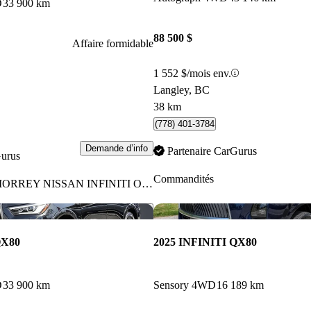
D
33 900 km
88 500 $
Affaire formidable
1 552 $/mois env.
Langley, BC
38 km
(778) 401-3784
Demande d’info
Partenaire CarGurus
Gurus
Commandités
ORREY NISSAN INFINITI OF BURNABY
Enregistrer cette annonce
QX80
2025 INFINITI QX80
D
33 900 km
Sensory 4WD
16 189 km