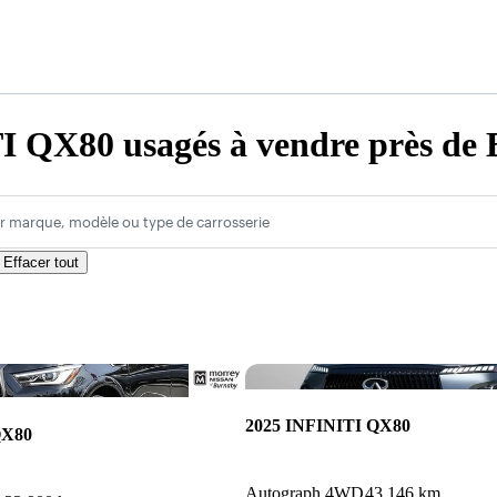
 QX80 usagés à vendre près de 
r marque, modèle ou type de carrosserie
Effacer tout
Enregistrer cette annonce
2025 INFINITI QX80
QX80
Autograph 4WD
43 146 km