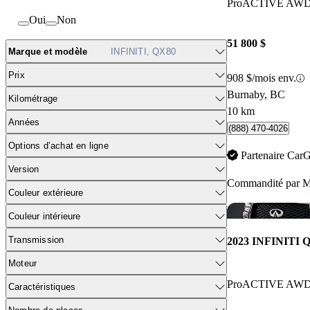
ProACTIVE AW
Oui
Non
51 800 $
Marque et modèle
INFINITI, QX80
Prix
908 $/mois env.
Burnaby, BC
Kilométrage
10 km
Années
(888) 470-4026
Options d’achat en ligne
Partenaire Car
Version
Commandité par
M
Couleur extérieure
Couleur intérieure
Transmission
2023 INFINITI 
Moteur
ProACTIVE AW
Caractéristiques