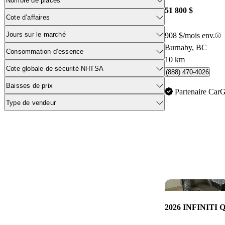
Nombre de places
51 800 $
Cote d’affaires
Jours sur le marché
908 $/mois env.
Burnaby, BC
Consommation d’essence
10 km
Cote globale de sécurité NHTSA
(888) 470-4026
Baisses de prix
Partenaire Car
Type de vendeur
2026 INFINITI 