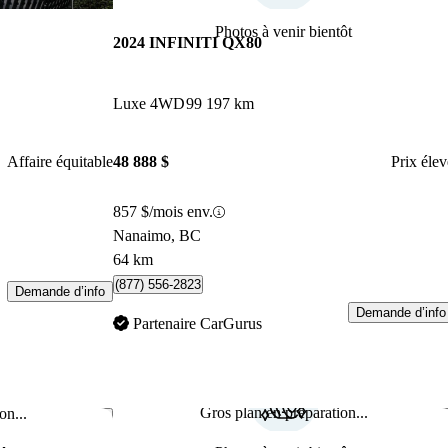
Photos à venir bientôt
2024 INFINITI QX80
Luxe 4WD
99 197 km
Affaire équitable
48 888 $
Prix élev
857 $/mois env.
Nanaimo, BC
64 km
(877) 556-2823
Demande d’info
Demande d’info
Partenaire CarGurus
Gros plan en préparation...
on...
Enregistrer cette annonce
Enr