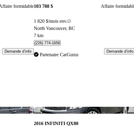
Affaire formidable
103 788 $
Affaire formidabl
1 820 $/mois env.
North Vancouver, BC
7 km
(226) 774-1656
Demande d’info
Demande d’info
Partenaire CarGurus
Enregistrer cette annonce
Enr
2016 INFINITI QX80