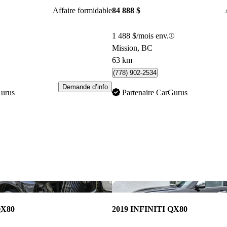
Affaire formidable
84 888 $
1 488 $/mois env.
Mission, BC
63 km
(778) 902-2534
Demande d’info
Gurus
Partenaire CarGurus
Enregistrer cette annonce
QX80
2019 INFINITI QX80