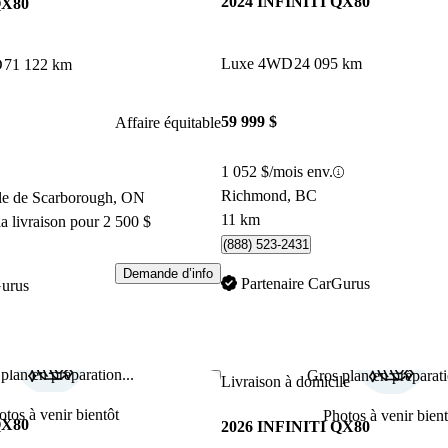
2024 INFINITI QX80
QX80
Luxe 4WD
24 095 km
D
71 122 km
59 999 $
Affaire équitable
1 052 $/mois env.
Richmond, BC
ile de Scarborough, ON
11 km
a livraison pour 2 500 $
(888) 523-2431
Demande d’info
Partenaire CarGurus
Gurus
plan en préparation...
Gros plan en préparati
Enregistrer cette annonce
Livraison à domicile
otos à venir bientôt
Photos à venir bient
QX80
2026 INFINITI QX80