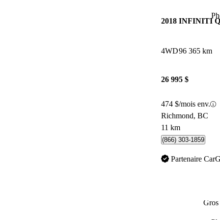
Ph
2018 INFINITI 
4WD
96 365 km
26 995 $
474 $/mois env.
Richmond, BC
11 km
(866) 303-1859
Partenaire Car
Gros 