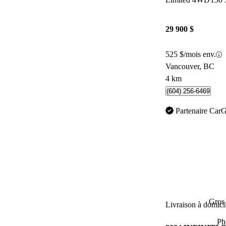
29 900 $
525 $/mois env.
Vancouver, BC
4 km
(604) 256-6469
Partenaire Car
Gros 
Livraison à domici
Ph