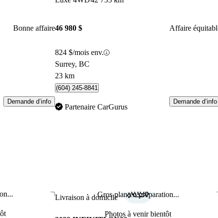
Bonne affaire
46 980 $
Affaire équitabl
824 $/mois env.
Surrey, BC
23 km
(604) 245-8841
Demande d’info
Demande d’info
Partenaire CarGurus
on...
Gros plan en préparation...
Enregistrer cette annonce
Enr
Livraison à domicile
ôt
Photos à venir bientôt