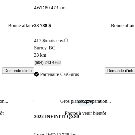
4WD
80 473 km
Bonne affaire
23 788 $
Bonne affair
417 $/mois env.
Surrey, BC
33 km
(604) 243-4768
Demande d’info
Demande d’info
Partenaire CarGurus
on...
Gros plan en préparation...
Enregistrer cette annonce
Enr
ôt
Photos à venir bientôt
2022 INFINITI QX80
Luxe 4WD
42 735 km