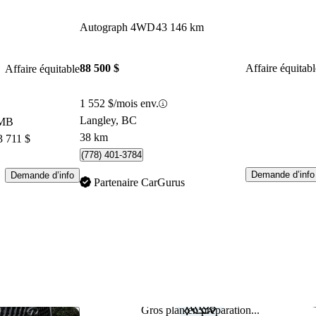
Autograph 4WD
43 146 km
88 500 $
Affaire équitabl
Affaire équitable
1 552 $/mois env.
Langley, BC
 MB
38 km
3 711 $
(778) 401-3784
Demande d’info
Demande d’info
Partenaire CarGurus
Gros plan en préparation...
Enregistrer cette annonce
Enr