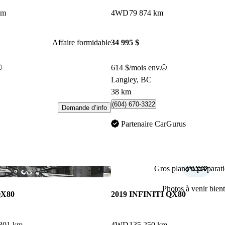
km
4WD
79 874 km
Affaire formidable
34 995 $
614 $/mois env.
Langley, BC
38 km
(604) 670-3322
Demande d’info
Partenaire CarGurus
Gros plan en préparati
Enregistrer cette annonce
Photos à venir bient
QX80
2019 INFINITI QX80
301 km
4WD
135 250 km