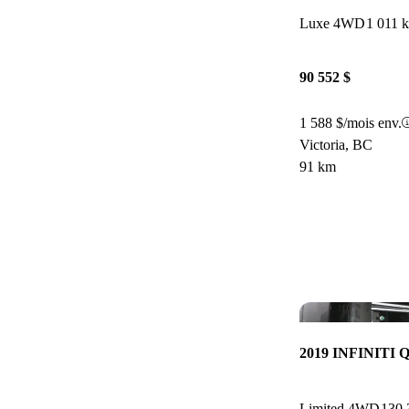
Luxe 4WD
1 011 
90 552 $
1 588 $/mois env.
Victoria, BC
91 km
2019 INFINITI 
Limited 4WD
130 