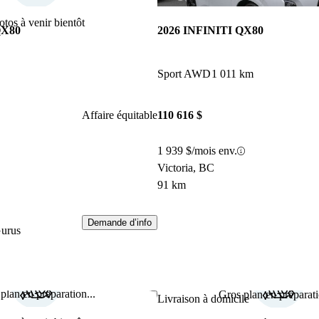
otos à venir bientôt
QX80
2026 INFINITI QX80
Sport AWD
1 011 km
Affaire équitable
110 616 $
1 939 $/mois env.
Victoria, BC
91 km
Demande d’info
Gurus
plan en préparation...
Gros plan en préparati
Enregistrer cette annonce
Livraison à domicile