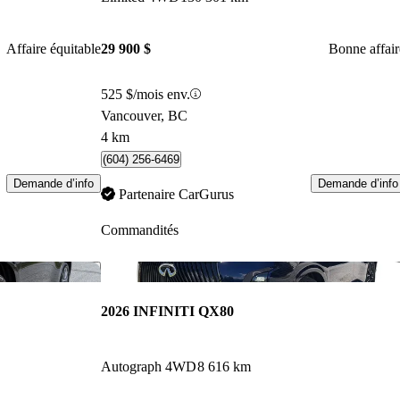
Affaire équitable
29 900 $
Bonne affair
525 $/mois env.
Vancouver, BC
4 km
(604) 256-6469
Demande d’info
Demande d’info
Partenaire CarGurus
Commandités
Enregistrer cette annonce
Enr
2026 INFINITI QX80
Autograph 4WD
8 616 km