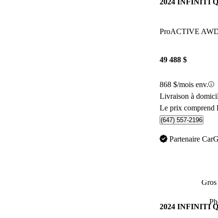
2024 INFINITI 
ProACTIVE AW
49 488 $
868 $/mois env.
Livraison à domic
Le prix comprend l
(647) 557-2196
Partenaire Car
Gros 
Ph
2024 INFINITI 