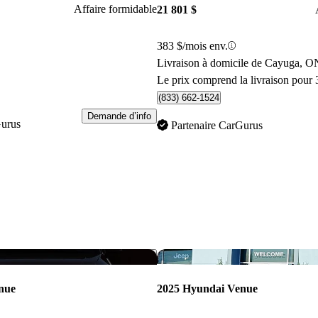
Affaire formidable
21 801 $
383 $/mois env.
Livraison à domicile de Cayuga, O
Le prix comprend la livraison pour 
(833) 662-1524
Demande d’info
Gurus
Partenaire CarGurus
Enregistrer cette annonce
nue
2025 Hyundai Venue