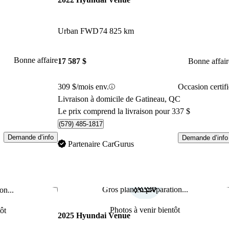
Urban FWD
74 825 km
Bonne affaire
17 587 $
Bonne affair
309 $/mois env.
Occasion certifi
Livraison à domicile de Gatineau, QC
Le prix comprend la livraison pour 337 $
(579) 485-1817
Demande d’info
Demande d’info
Partenaire CarGurus
Gros plan en préparation...
on...
Enregistrer cette annonce
Enr
Photos à venir bientôt
ôt
2025 Hyundai Venue