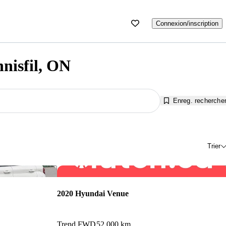
Connexion/inscription
nisfil, ON
Enreg. recherche
Trier
Enregistrer cette annonce
Enr
2020 Hyundai Venue
Trend FWD
52 000 km