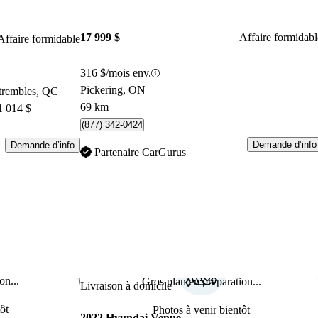
17 999 $
Affaire formidabl
Affaire formidable
316 $/mois env.
Pickering, ON
-trembles, QC
69 km
1 014 $
(877) 342-0424
Demande d’info
Demande d’info
Partenaire CarGurus
on...
Gros plan en préparation...
Enregistrer cette annonce
Enr
Livraison à domicile
ôt
Photos à venir bientôt
2022 Hyundai Venue