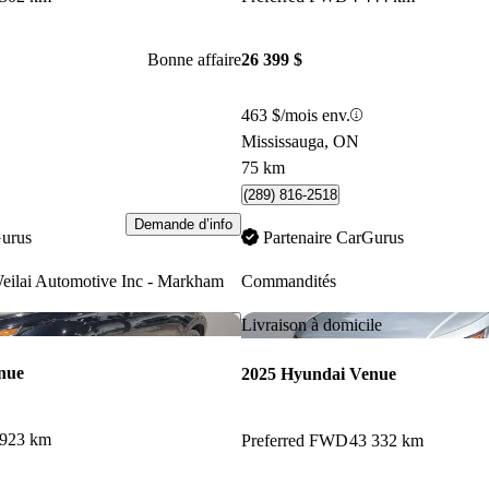
Bonne affaire
26 399 $
463 $/mois env.
Mississauga, ON
75 km
(289) 816-2518
Demande d’info
Gurus
Partenaire CarGurus
eilai Automotive Inc - Markham
Commandités
Enregistrer cette annonce
Livraison à domicile
nue
2025 Hyundai Venue
 923 km
Preferred FWD
43 332 km