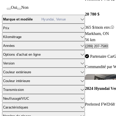
Oui
Non
20 780 $
Marque et modèle
Hyundai, Venue
365 $/mois env.
Prix
Markham, ON
Kilométrage
56 km
Années
(289) 207-7580
Options d’achat en ligne
Partenaire Car
Version
Commandité par
W
Couleur extérieure
Couleur intérieure
2024 Hyundai Ve
Transmission
Neuf/usagé/VUC
Preferred FWD
68
Caractéristiques