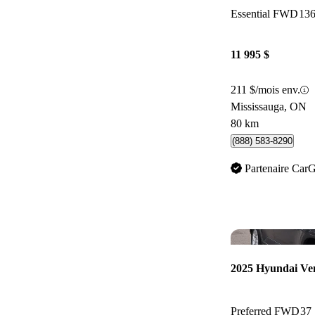
Essential FWD
136
11 995 $
211 $/mois env.
Mississauga, ON
80 km
(888) 583-8290
Partenaire Car
2025 Hyundai Ve
Preferred FWD
37