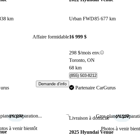
838 km
Urban FWD
85 677 km
Affaire formidable
16 999 $
298 $/mois env.
Toronto, ON
68 km
(855) 503-8212
Demande d’info
Gurus
Partenaire CarGurus
plan en préparation...
Gros plan en préparati
Enregistrer cette annonce
Livraison à domicile
otos à venir bientôt
Photos à venir bient
nue
2025 Hyundai Venue