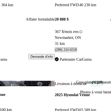
 304 km
Preferred FWD
40 230 km
Affaire formidable
20 888 $
367 $/mois env.
Newmarket, ON
31 km
(289) 210-0218
Demande d’info
Gurus
Partenaire CarGurus
Gros plan en préparati
Enregistrer cette annonce
Livraison à domicile
Photos à venir bient
nue
2025 Hyundai Venue
 100 km
Preferred FWD
65 589 km