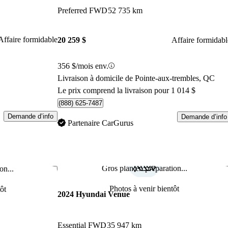
Preferred FWD
52 735 km
Affaire formidable
20 259 $
Affaire formidabl
356 $/mois env.
Livraison à domicile de Pointe-aux-trembles, QC
Le prix comprend la livraison pour 1 014 $
(888) 625-7487
Demande d’info
Demande d’info
Partenaire CarGurus
Gros plan en préparation...
on...
Enregistrer cette annonce
Enr
Photos à venir bientôt
ôt
2024 Hyundai Venue
Essential FWD
35 947 km