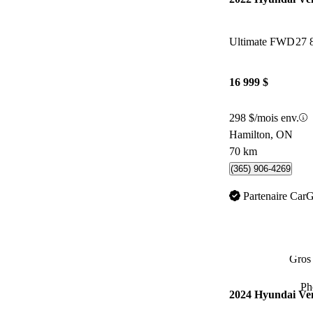
Ultimate FWD
27 
16 999 $
298 $/mois env.
Hamilton, ON
70 km
(365) 906-4269
Partenaire Car
Gros 
Ph
2024 Hyundai Ve