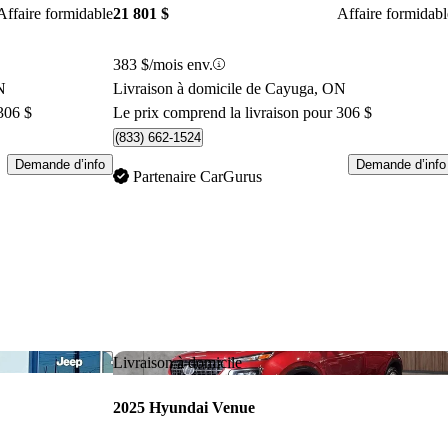
Affaire formidable
21 801 $
Affaire formidabl
383 $/mois env.
N
Livraison à domicile de Cayuga, ON
306 $
Le prix comprend la livraison pour 306 $
(833) 662-1524
Demande d’info
Demande d’info
Partenaire CarGurus
Enregistrer cette annonce
Enr
Livraison à domicile
2025 Hyundai Venue