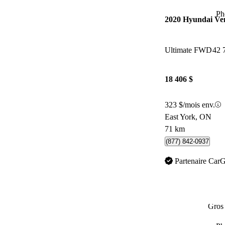
Ph
2020 Hyundai Ve
Ultimate FWD
42 
18 406 $
323 $/mois env.
East York, ON
71 km
(877) 842-0937
Partenaire Car
Gros 