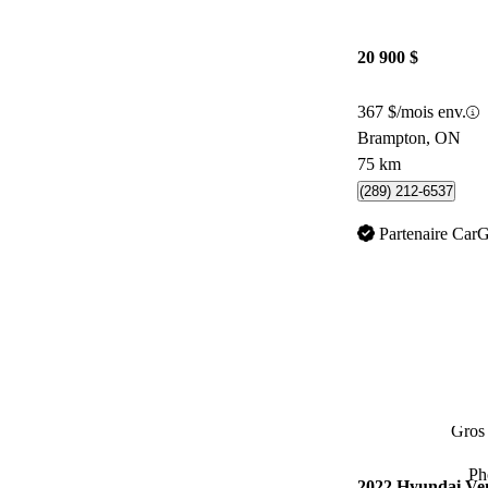
20 900 $
367 $/mois env.
Brampton, ON
75 km
(289) 212-6537
Partenaire Car
Gros 
Ph
2022 Hyundai Ve