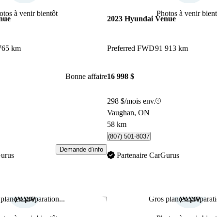
otos à venir bientôt
Photos à venir bient
nue
2023 Hyundai Venue
765 km
Preferred FWD
91 913 km
Bonne affaire
16 998 $
298 $/mois env.
Vaughan, ON
58 km
(807) 501-8037
Demande d’info
Gurus
Partenaire CarGurus
plan en préparation...
Gros plan en préparati
Enregistrer cette annonce