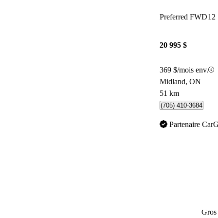
Preferred FWD
12
20 995 $
369 $/mois env.
Midland, ON
51 km
(705) 410-3684
Partenaire Car
Gros 