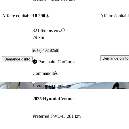
Affaire équitable
18 290 $
Affaire équitabl
321 $/mois env.
79 km
(647) 492-8256
Demande d’info
Demande d’info
Partenaire CarGurus
Commandités
Enregistrer cette annonce
Enr
Livraison à domicile
2025 Hyundai Venue
Preferred FWD
43 281 km