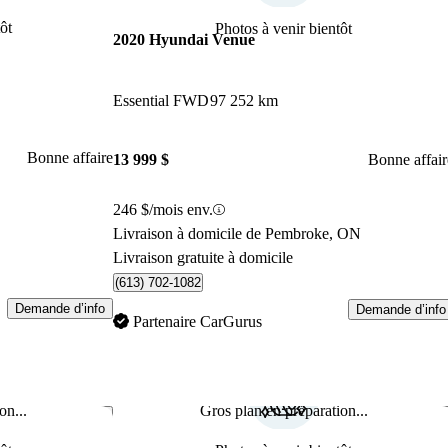
ôt
Photos à venir bientôt
2020 Hyundai Venue
Essential FWD
97 252 km
Bonne affaire
13 999 $
Bonne affair
246 $/mois env.
Livraison à domicile de Pembroke, ON
Livraison gratuite à domicile
(613) 702-1082
Demande d’info
Demande d’info
Partenaire CarGurus
on...
Gros plan en préparation...
Enregistrer cette annonce
Enr