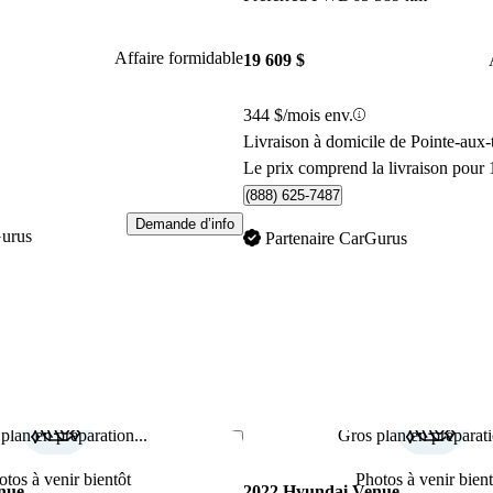
Affaire formidable
19 609 $
344 $/mois env.
Livraison à domicile de Pointe-aux
Le prix comprend la livraison pour 
(888) 625-7487
Demande d’info
Gurus
Partenaire CarGurus
plan en préparation...
Gros plan en préparati
Enregistrer cette annonce
otos à venir bientôt
Photos à venir bient
nue
2022 Hyundai Venue