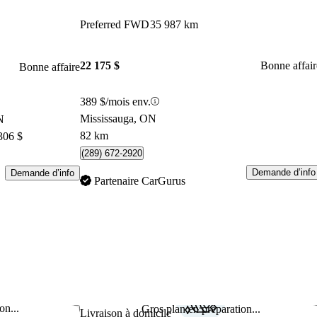
Preferred FWD
35 987 km
22 175 $
Bonne affair
Bonne affaire
389 $/mois env.
Mississauga, ON
N
82 km
306 $
(289) 672-2920
Demande d’info
Demande d’info
Partenaire CarGurus
on...
Gros plan en préparation...
Enregistrer cette annonce
Enr
Livraison à domicile