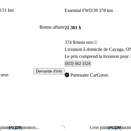
 131 km
Essential FWD
39 378 km
Bonne affaire
21 301 $
374 $/mois env.
Livraison à domicile de Cayuga, O
Le prix comprend la livraison pour 
(833) 662-1524
Demande d’info
Gurus
Partenaire CarGurus
plan en préparation...
Gros plan en préparati
Enregistrer cette annonce