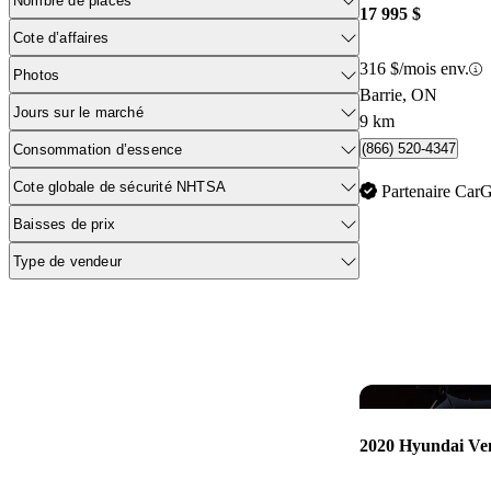
Nombre de places
17 995 $
Cote d’affaires
316 $/mois env.
Photos
Barrie, ON
Jours sur le marché
9 km
(866) 520-4347
Consommation d’essence
Cote globale de sécurité NHTSA
Partenaire Car
Baisses de prix
Type de vendeur
2020 Hyundai Ve